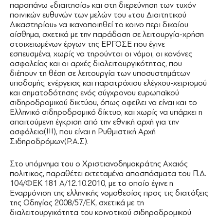
παραπάνω «διαιτησία» και στη διερεύνηση των τυχόν
ποινικών ευθυνών των μελών του «του Διαιτητικού
Δικαστηρίου» να ικανοποιηθεί το κοινο περι δικαίου
αίσθημα, σχετικά με την παράδοση σε λειτουργία-χρήση
στοιχειωμένων έργων της ΕΡΓΟΣΕ που έγινε
εσπευσμένα, χωρίς να τηρούνται οι νόμοι, οι κανόνες
ασφαλείας και οι αρχές διαλειτουργικότητας, που
διέπουν τη θέση σε λειτουργία των υποσυστημάτων
υποδομής, ενέργειας και παρατρόχιου ελέγχου-χειρισμού
και σηματοδότησης ενός σύγχρονου ευρωπαϊκού
σιδηροδρομικού δικτύου, όπως οφείλει να είναι και το
Ελληνικό σιδηροδρομικό δίκτυο, και χωρίς να υπάρχει η
απαιτούμενη έγκριση από την εθνική αρχή για την
ασφάλεια(!!!), που είναι η Ρυθμιστική Αρχή
Σιδηροδρόμων(Ρ.Α.Σ).
Στο υπόμνημα του ο Χριστιανοδημοκράτης Αχαιός
πολιτικος, παραθέτει εκτεταμένα αποσπάσματα του Π.Δ.
104/ΦΕΚ 181 Α/12.10.2010, με το οποίο έγινε η
Εναρμόνιση της ελληνικής νομοθεσίας προς τις διατάξεις
της Οδηγίας 2008/57/ΕΚ, σχετικά με τη
διαλειτουργικότητα του κοινοτικού σιδηροδρομικού