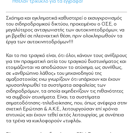
Ήθελαν τρίκυκλο για τα έγγραφα!
Σκόπιμα και εγκληματικά καθυστερεί ο εκσυγχρονισμός
του σιδηροδρομικού δικτύου, προκειμένου ο ΟΣΕ, ο
μεγαλύτερος ανταγωνιστής των αυτοκινητοδρόμων, να
μη βρεθεί σε πλεονεκτική θέση, πριν ολοκληρωθούν τα
έργα των αυτοκινητοδρόμων!!!
Και το πιο τραγικό είναι, ότι όλοι, κάνουν τους ανήξερους
για την πραγματική αιτία του τραγικού δυστυχήματος και
ετοιμάζονται να αποδώσουν το ατύχημα, ως συνήθως,
σε «ανθρώπινο λάθος» του μηχανοδηγού της
αμαξοστοιχίας ενω γνωρίζουν ότι υπάρχουν και έχουν
χρυσοπληρωθεί τα συστήματα ασφαλείας των
σιδηροδρόμων, τα οποία εκμηδενίζουν τις πιθανότητες
να συμβούν ατυχήματα. Είναι, τα συστήματα
σηματοδότησης-τηλεδιοίκησης, που, όπως ανέφερα στην
σχετική Ερώτηση & Α.Κ.Ε., λειτουργούσαν επί χρόνια
επιτυχώς και έχουν τεθεί εκτός λειτουργίας, με συνέπεια
τα τρένα να κυκλοφορούν «τυφλά».