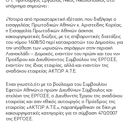
Ο τ. Υφυπουργός Εργασίας Νίκος Νικολόπουλος στο
υπόμνημα σημειώνει :
«Ύστερα από προκαταρκτική εξέταση, που διεξήγαγε ο
εισαγγελέας Πρωτοδικών Αθηνών κ. Αριστείδης Κορέας,
η Εισαγγελία Πρωτοδικών Αθηνών άσκησε
κακουργηματικές διώξεις, με τις επιβαρυντικές διατάξεις
του νόμου 1608/50 περί καταχραστών του Δημοσίου, για
την υπόθεση των «χρυσών» σηράγγων στην περιοχή
Λιανοκλάδι – Δομοκός, εναντίον του πρώην και του νυν
Προέδρου και Διευθύνοντος Συμβούλου της ΕΡΓΟΣΕ,
εναντίον της ίδιας εταιρίας, αλλά και εναντίον της
αναδόχου εταιρείας ΑΚΤΩΡ Α.Τ.Ε.
Ειναι γνωστό,ότι με το βούλευμα του Συμβουλίου
Εφετών Αθηνών,ο πρώην Διευθύνων Σύμβουλος και
στελέχη της ΕΡΓΟΣΕ, ο Διευθυντής Έργου της αναδόχου
εταιρείας και σαν ηθικός αυτουργός ο Πρόεδρος της
εταιρείας «ΑΚΤΩΡ Α.Τ.Ε.», παραπέμφθηκαν σε δίκη με
κακουργηματικές κατηγορίες για τη σύμβαση 470/2007
της ΕΡΓΟΣΕ.