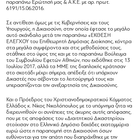
παραπάνω Ερώτησή μας & Α.Κ.Ε. με αρ. πρωτ.
6191/15.06.2016.
Σε αντίθεση όμως με τις Κυβερνήσεις και τους
Υπουργούς, η Δικαιοσύνη, στην οποία έφτασε το μεγάλο
αυτό σκάνδαλο μετά την παραπάνω «ΕΚΘΕΣΗ
ΕΛΕΓΧΟΥ του Επιθεωρητή Δημόσιας Διοίκησης, κόντρα
στα μεγάλα συμφέροντα και στις μεθοδεύσεις τους,
στάθηκε στο ύψος της και με το παραπάνω Βούλευμα
του Συμβουλίου Εφετών Αθηνών, που εκδόθηκε στις 13
Ιουλίου 2017, αλλά τα ΜΜΕ της διαπλοκής κράτησαν
στο σκοτάδι μέχρι σήμερα, απέδειξε ότι υπάρχουν
Δικαστές που σέβονται το λειτούργημά τους και
υπερασπίζονται την ανεξαρτησία της Δικαιοσύνης.
Και ο Πρόεδρος του Χριστιανοδημοκρατικού Κόμματος
Ελλάδος κ. Νίκος Νικολόπουλος με το υπόμνημα ζητα να
διερευνηθούν οι συνέπειες της άκυρης αυτής απόφασης,
που με τις αποφάσεις του «Διαιτητικού Δικαστηρίου»
στοίχισαν στο Ελληνικό Δημόσιο δεκάδες εκατομμύρια
ευρώ ώστε η παραπομπή στη Δικαιοσύνη όσων
ευθύνονται για την απάτη που διαπράχθηκε με την