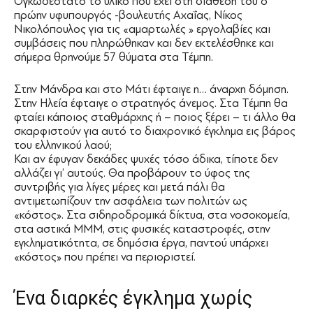
Ογκωδέστατο το υλικό που έχει στη διάθεσή του ο
πρώην υφυπουργός -βουλευτής Αχαΐας, Νίκος
Νικολόπουλος για τις «αμαρτωλές » εργολαβίες και
συμβάσεις που πληρώθηκαν και δεν εκτελέσθηκε και
σήμερα θρηνούμε 57 θύματα στα Τέμπη.
Στην Μάνδρα και στο Μάτι έφταιγε η… άναρχη δόμηση.
Στην Ηλεία έφταιγε ο στρατηγός άνεμος. Στα Τέμπη θα
φταίει κάποιος σταθμάρχης ή – ποιος ξέρει – τι άλλο θα
σκαρφιστούν για αυτό το διαχρονικό έγκλημα εις βάρος
του ελληνικού λαού;
Και αν έφυγαν δεκάδες ψυχές τόσο άδικα, τίποτε δεν
αλλάζει γι’ αυτούς. Θα προβάρουν το ύφος της
συντριβής για λίγες μέρες και μετά πάλι θα
αντιμετωπίζουν την ασφάλεια των πολιτών ως
«κόστος». Στα σιδηροδρομικά δίκτυα, στα νοσοκομεία,
στα αστικά ΜΜΜ, στις φυσικές καταστροφές, στην
εγκληματικότητα, σε δημόσια έργα, παντού υπάρχει
«κόστος» που πρέπει να περιοριστεί.
Ένα διαρκές έγκλημα χωρίς