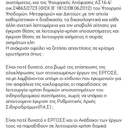
συστήματος, και της Υπουργικής Απόφασης ΑΣ16.4/
οικ.24863/2723 (ΦΕΚ Β’ 1812/08.06.2012) του Υπουργού
Υποδομών, Μεταφορών και Δικτύων, με την οποία
καθορίστηκαν η διαδικασία, τα δικαιολογητικά και κάθε
άλλη σχετική λεπτομέρεια για την υποβολή αίτησης για
έγκριση θέσης σε λειτουργία-χρήση υποσυστήματος και
έγκριση θέσης σε λειτουργία οχήματος ή σειράς
οχημάτων κλπ
Η ανάκριση οφείλει να ζητήσει απαντήσεις σε κρίσιμα
ερωτήματα όπως :
Είναι ποτέ δυνατό, στο βωμό της επίσπευσης της
ολοκλήρωσης των στοιχειωμένων έργων της ΕΡΓΟΣΕ,
να μη λαμβάνονται υπόψη οι κίνδυνοι που εγκυμονούν για
την ασφάλεια της κυκλοφορίας οι παραδόσεις σε
λειτουργία-χρήση δομικών υποσυστημάτων του
σιδηροδρομικού συστήματος, χωρίς να υπάρχει η
απαιτούμενη έγκριση της Ρυθμιστικής Αρχής
Σιδηροδρόμων(Ρ.Α.Σ) ;
Είναι ποτέ δυνατό η ΕΡΓΟΣΕ και οι Ανάδοχοι των έργων
τους να παραδίδουν σε λειτουργία-χρήση δομικά