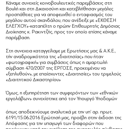
Κάναμε συνεχείς κοινοβουλευτικές παρεμβάσεις στη
Βουλή και στη Δικαιοσύνη και κατεβλήθησαν μεγάλες
προσπάθειες για να αποφευχθεί ο ενταφιασμός του
μεγάλου αυτού σκανδάλου, που ανέδειξε με «ΕΚΘΕΣΗ
ΕΛΕΓΧΟΥ»-καταπέλτη ο πρώην Επιθεωρητής Δημόσιας
Διοίκησης κ. Ρακιντζής, προς τον οποίο επίσης κάναμε
παρέμβαση.
Στη συνεχεια καταγγείλαμε με Ερωτήσεις μας & Α.Κ.Ε.,
τήν αναδρομικότητα της «διαιτησίας» που ήταν
«φωτογραφική» για συμβάσεις όπως η αμαρτωλή
σύμβαση 470/2007 της ΕΡΓΟΣΕ, προκειμένου να
«ξεπλυθούν», με επαίσχυντες «Διαιτησίες» του τριμελούς
«Διαιτητικού Δικαστηρίου»
Όμως, η εξυπηρέτηση των συμφερόντων των «εθνικών
εργολάβων» συνεχίστηκε από τον Υπουργό Υποδομών
όπως αποδεικνύουμε αναλυτικά με την υπ’ αρ. πρωτ.
6191/15.06.2016 Ερώτησή μας, προέβη στην έκδοση της
Απόφασης για την υπαγωγή των διαφορών που