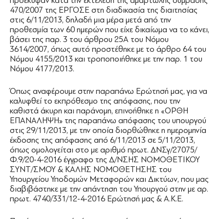
προέκυψαν κατά την εκτέλεση της αμαρτωλής σύμβασης
470/2007 της ΕΡΓΟΣΕ στη διαδικασία της διαιτησίας
στις 6/11/2013, δηλαδή μια μέρα μετά από την
προθεσμία των 60 ημερών που είχε δικαίωμα να το κάνει,
βάσει της παρ. 3 του άρθρου 25Α του Νόμου
3614/2007, όπως αυτό προστέθηκε με το άρθρο 64 του
Νόμου 4155/2013 και τροποποιήθηκε με την παρ. 1 του
Νόμου 4177/2013.
Όπως αναφέρουμε στην παραπάνω Ερώτησή μας, για να
καλυφθεί το εκπρόθεσμο της απόφασης, που την
καθιστά άκυρη και παράνομη, επινοήθηκε η «ΟΡΘΗ
ΕΠΑΝΑΛΗΨΗ» της παραπάνω απόφασης του υπουργού
στις 29/11/2013, με την οποία διορθώθηκε η ημερομηνία
έκδοσης της απόφασης από 6/11/2013 σε 5/11/2013,
όπως ομολογείται στο με αριθμό πρωτ. ΔΝΣγ/27075/
Φ.9/20-4-2016 έγγραφο της Δ/ΝΣΗΣ ΝΟΜΟΘΕΤΙΚΟΥ
ΣΥΝΤ/ΣΜΟΥ & ΚΑΛΗΣ ΝΟΜΟΘΕΤΗΣΗΣ του
Υπουργείου Υποδομών Μεταφορών και Δικτύων, που μας
διαβιβάστηκε με την απάντηση του Υπουργού στην με αρ.
πρωτ. 4740/331/12-4-2016 Ερώτησή μας & Α.Κ.Ε.