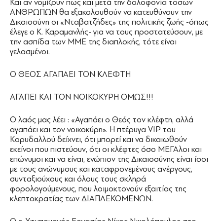
Και αν νομίζουν πως και μετά την δολοφονία τοσων
ΑΝΘΡΩΠΩΝ θα εξακολουθούν να κατευθύνουν την
Δικαιοσύνη οι «Νταβατζήδες» της πολιτικής ζωής -όπως
έλεγε ο Κ. Καραμανλής- για να τους προστατεύσουν, με
την ασπίδα των ΜΜΕ της διαπλοκής, τότε είναι
γελασμένοι.
Ο ΘΕΟΣ ΑΓΑΠΑΕΙ ΤΟΝ ΚΛΕΦΤΗ
ΑΓΑΠΕΙ ΚΑΙ ΤΟΝ ΝΟΙΚΟΚΥΡΗ ΟΜΩΣ!!!
Ο λαός μας λέει : «Αγαπάει ο Θεός τον κλέφτη, αλλά
αγαπάει και τον νοικοκύρη». Η πτέρυγα VIP του
Κορυδαλλού δείχνει, ότι μπορεί και να δικαιωθούν
εκείνοι που πιστεύουν, ότι οι κλέφτες όσο ΜΕΓΑλοι και
επώνυμοι και να είναι, ενώπιον της Δικαιοσύνης είναι ίσοι
με τους ανώνυμους και καταφρονεμένους ανέργους,
συνταξιούχους και όλους τους σκληρά
φορολογούμενους, που λοιμοκτονούν εξαιτίας της
κλεπτοκρατίας των ΔΙΑΠΛΕΚΟΜΕΝΩΝ.