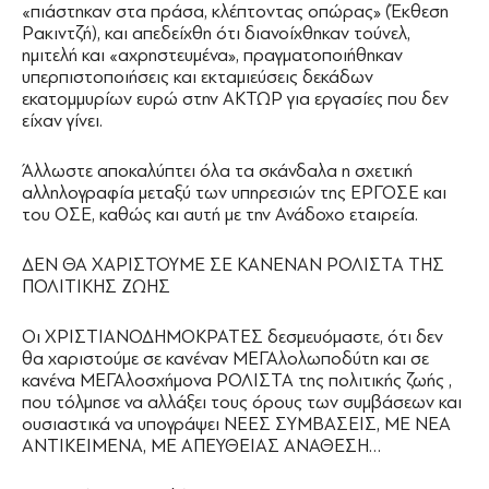
«πιάστηκαν στα πράσα, κλέπτοντας οπώρας» (Έκθεση
Ρακιντζή), και απεδείχθη ότι διανοίχθηκαν τούνελ,
ημιτελή και «αχρηστευμένα», πραγματοποιήθηκαν
υπερπιστοποιήσεις και εκταμιεύσεις δεκάδων
εκατομμυρίων ευρώ στην ΑΚΤΩΡ για εργασίες που δεν
είχαν γίνει.
Άλλωστε αποκαλύπτει όλα τα σκάνδαλα η σχετική
αλληλογραφία μεταξύ των υπηρεσιών της ΕΡΓΟΣΕ και
του ΟΣΕ, καθώς και αυτή με την Ανάδοχο εταιρεία.
ΔΕΝ ΘΑ ΧΑΡΙΣΤΟΥΜΕ ΣΕ ΚΑΝΕΝΑΝ ΡΟΛΙΣΤΑ ΤΗΣ
ΠΟΛΙΤΙΚΗΣ ΖΩΗΣ
Οι ΧΡΙΣΤΙΑΝΟΔΗΜΟΚΡΑΤΕΣ δεσμευόμαστε, ότι δεν
θα χαριστούμε σε κανέναν ΜΕΓΑλολωποδύτη και σε
κανένα ΜΕΓΑλοσχήμονα ΡΟΛΙΣΤΑ της πολιτικής ζωής ,
που τόλμησε να αλλάξει τους όρους των συμβάσεων και
ουσιαστικά να υπογράψει ΝΕΕΣ ΣΥΜΒΑΣΕΙΣ, ΜΕ ΝΕΑ
ΑΝΤΙΚΕΙΜΕΝΑ, ΜΕ ΑΠΕΥΘΕΙΑΣ ΑΝΑΘΕΣΗ…