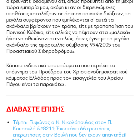
διερευνάτε, δεδομένου ότι, όπως προκύπτει από τη μέχρι
τώρα εμπειρία μου, ακόμη κι αν οι διερευνώμενες
υποθέσεις καταλήξουν σε άσκηση ποινικών διώξεων, τα
μεγάλα συμφέροντα που εμπλέκονται σ’ αυτά τα
σκάνδαλα βρίσκουν τον τρόπο, είτε με τροποποίηση του
Ποινικού Κώδικα, είτε αλλιώς να πέφτουν στα «μαλακά»
ή/και να αθωώνονται εντελώς, όπως έγινε με το μεγάλο
σκάνδαλο της αμαρτωλής σύμβασης 994/2005 του
Προαστιακού Σιδηροδρόμου».
Κάποια ενδεικτικά αποσπάσματα που περιέχει το
υπόμνημα του Προέδρου του Χριστιανοδημοκρατικού
κόμματος Ελλάδος προς τον εισαγγελέα του Αρείου
Πάγου είναι τα παρακάτω :
ΔΙΑΒΑΣΤΕ ΕΠΙΣΗ
Σ
Τέμπη: Τυφώνας ο Ν. Νικολόπουλος στον Π.
Κουσουλό &#8211; Έχω κάνει 66 ερωτήσεις-
επερωτήσεις στην Βουλή που δεν έχουν απαντηθεί!