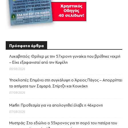
Πρόσφατα άρθρα
Λυκαβηττός: Θρίλερ με την 57χρονη γυναίκα που βρέθηκε νεκρή
– Είχε εξαφανιστεί από την Κυψέλη
08/08/2026
Υποκλοπές: Επιμένει στη συγκάλυψη ο Άρειος Πάγος – Απορρίπτει
τα αιτήματα των Σαμαρά, Σπίρτζη και Κουκάκη
07/08/2026
Marfin: Προθεσμία για να απολογηθεί έλαβε η 46χρονη
07/08/2026
Μυστράς: Στο εδώλιο ο 55χρονος για τη σορό του πατέρα του