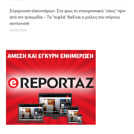
Σύγκρουση ελικοπτέρων: Στο φως το επιχειρησιακό “χάος” πριν
από την τραγωδία – Τα “τυφλά” Bell και ο ρόλος του επίγειου
συντονιστή
04/08/2026