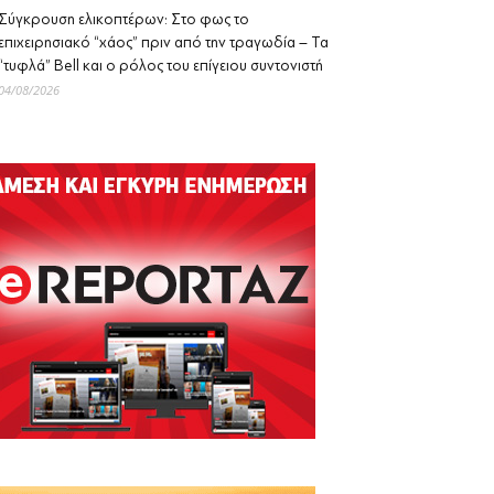
Σύγκρουση ελικοπτέρων: Στο φως το
επιχειρησιακό “χάος” πριν από την τραγωδία – Τα
“τυφλά” Bell και ο ρόλος του επίγειου συντονιστή
04/08/2026