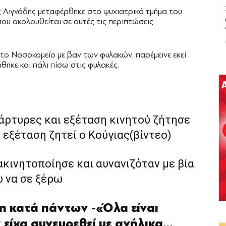
 Λιγνάδης μεταφέρθηκε στο ψυχιατρικό τμήμα του
υ ακολουθείται σε αυτές τις περιπτώσεις
το Νοσοκομείο με βαν των φυλακών, παρέμεινε εκεί
θηκε και πάλι πίσω στις φυλακές.
μάρτυρες και εξέταση κινητού ζήτησε
εξέταση ζητεί ο Κούγιας(βίντεο)
ε ακινητοποίησε και αυνανιζόταν µε βία
ω να σε ξέρω
η κατά πάντων -«Όλα είναι
 είχα συνευρεθεί με ανήλικα…