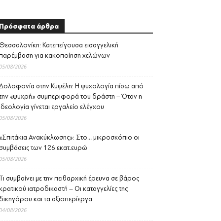
Πρόσφατα άρθρα
Θεσσαλονίκη: Κατεπείγουσα εισαγγελική
παρέμβαση για κακοποίηση χελώνων
05/08/2026
Δολοφονία στην Κυψέλη: Η ψυχολογία πίσω από
την «ψυχρή» συμπεριφορά του δράστη – Όταν η
ιδεολογία γίνεται εργαλείο ελέγχου
05/08/2026
«Σπιτάκια Ανακύκλωσης»: Στο… μικροσκόπιο οι
συμβάσεις των 126 εκατ.ευρώ
05/08/2026
Τι συμβαίνει με την πειθαρχική έρευνα σε βάρος
κρατικού ιατροδικαστή – Οι καταγγελίες της
δικηγόρου και τα αξιοπερίεργα
04/08/2026