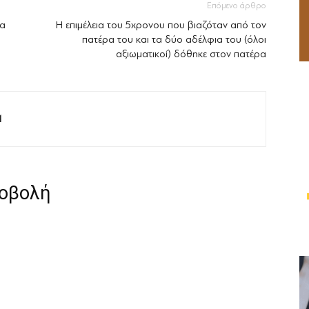
Επόμενο άρθρο
έα
Η επιμέλεια του 5χρονου που βιαζόταν από τον
πατέρα του και τα δύο αδέλφια του (όλοι
αξιωματικοί) δόθηκε στον πατέρα
M
ροβολή