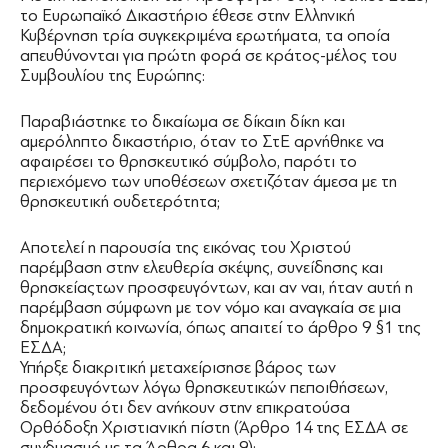
το Ευρωπαϊκό Δικαστήριο έθεσε στην Ελληνική
Κυβέρνηση τρία συγκεκριμένα ερωτήματα, τα οποία
απευθύνονται για πρώτη φορά σε κράτος-μέλος του
Συμβουλίου της Ευρώπης:
Παραβιάστηκε το δικαίωμα σε δίκαιη δίκη και
αμερόληπτο δικαστήριο, όταν το ΣτΕ αρνήθηκε να
αφαιρέσει το θρησκευτικό σύμβολο, παρότι το
περιεχόμενο των υποθέσεων σχετιζόταν άμεσα με τη
θρησκευτική ουδετερότητα;
Αποτελεί η παρουσία της εικόνας του Χριστού
παρέμβαση στην ελευθερία σκέψης, συνείδησης και
θρησκείαςτων προσφευγόντων, και αν ναι, ήταν αυτή η
παρέμβαση σύμφωνη με τον νόμο και αναγκαία σε μια
δημοκρατική κοινωνία, όπως απαιτεί το άρθρο 9 §1 της
ΕΣΔΑ;
Υπήρξε διακριτική μεταχείρισησε βάρος των
προσφευγόντων λόγω θρησκευτικών πεποιθήσεων,
δεδομένου ότι δεν ανήκουν στην επικρατούσα
Ορθόδοξη Χριστιανική πίστη (Άρθρο 14 της ΕΣΔΑ σε
συνδυασμό με τα Άρθρα 6 και 9);