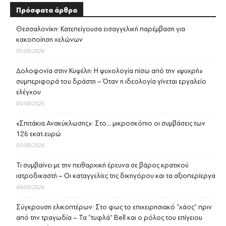
Πρόσφατα άρθρα
Θεσσαλονίκη: Κατεπείγουσα εισαγγελική παρέμβαση για
κακοποίηση χελώνων
05/08/2026
Δολοφονία στην Κυψέλη: Η ψυχολογία πίσω από την «ψυχρή»
συμπεριφορά του δράστη – Όταν η ιδεολογία γίνεται εργαλείο
ελέγχου
05/08/2026
«Σπιτάκια Ανακύκλωσης»: Στο… μικροσκόπιο οι συμβάσεις των
126 εκατ.ευρώ
05/08/2026
Τι συμβαίνει με την πειθαρχική έρευνα σε βάρος κρατικού
ιατροδικαστή – Οι καταγγελίες της δικηγόρου και τα αξιοπερίεργα
04/08/2026
Σύγκρουση ελικοπτέρων: Στο φως το επιχειρησιακό “χάος” πριν
από την τραγωδία – Τα “τυφλά” Bell και ο ρόλος του επίγειου