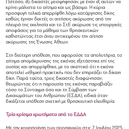
Ωστόσο, έξι δικαστές μειοψήφησαν, με έναν εξ αυτών να
κρίνει μάλιστα το αίτημα και ως βάσιμο. Η κύρια
προσφυγή τελικά απερρίφθη λόγω κατάργησης δίκης
καθώς έγιναν δεκτές οι αιτήσεις ακύρωσης από την
πλευρά της εκκλησία και το ΣτΕ ακύρωσε τις υπουργικές
αποφάσεις για το μάθημα των θρησκευτικών
καθιστώντας έτσι άνευ αντικειμένου την αίτηση
ακύρωσης της Ένωσης Άθεων.
Στη δεύτερη υπόθεση, που αφορούσε τα απολυτήρια, το
αίτημα απομάκρυνσης της εικόνας εξετάστηκε επί της
ουσίας και απορρίφθηκε, με το σκεπτικό ότι η εικόνα
αποτελεί «εθιμική πρακτική» που δεν επηρεάζει τη δίκαιη
δίκη. Παρά ταύτα, τρεις δικαστές διαφώνησαν,
θεωρώντας ότι η παρουσία της εικόνας παραβιάζει
τόσο το Σύνταγμα όσο και τη Σύμβαση των
Δικαιωμάτων του Ανθρώπου (ΕΣΔΑ), ειδικά όταν
δικάζεται υπόθεση σχετική με θρησκευτική ελευθερία.
Τρία κρίσιμα ερωτήματα από το ΕΔΔΑ
Με την κοινοποίηση των προσφυγών στις 7 Ιουλίου 2025,