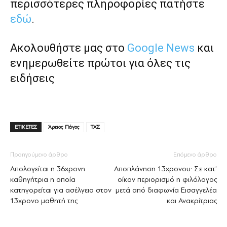
περισσότερες πληροφορίες πατήστε
εδώ
.
Ακολουθήστε μας στο
Google News
και
ενημερωθείτε πρώτοι για όλες τις
ειδήσεις
ΕΤΙΚΕΤΕΣ
Άρειος Πάγος
ΤΧΣ
Προηγούμενο άρθρο
Επόμενο άρθρο
Απολογείται η 36χρονη
Αποπλάνηση 13χρονου: Σε κατ’
καθηγήτρια η οποία
οίκον περιορισμό η φιλόλογος
κατηγορείται για ασέλγεια στον
μετά από διαφωνία Εισαγγελέα
13χρονο μαθητή της
και Ανακρίτριας