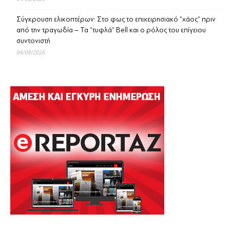
Σύγκρουση ελικοπτέρων: Στο φως το επιχειρησιακό “χάος” πριν
από την τραγωδία – Τα “τυφλά” Bell και ο ρόλος του επίγειου
συντονιστή
04/08/2026