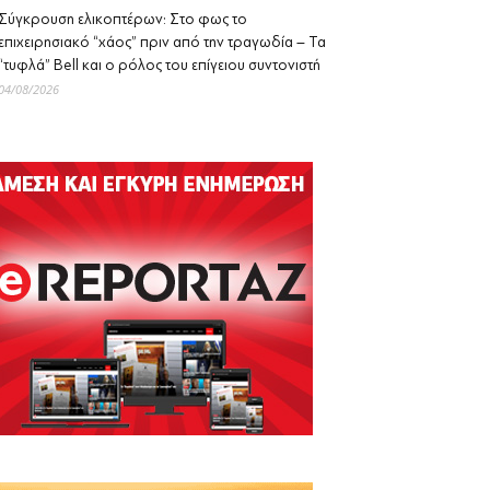
Σύγκρουση ελικοπτέρων: Στο φως το
επιχειρησιακό “χάος” πριν από την τραγωδία – Τα
“τυφλά” Bell και ο ρόλος του επίγειου συντονιστή
04/08/2026