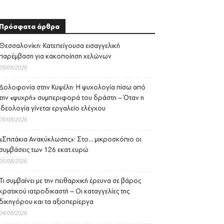
Πρόσφατα άρθρα
Θεσσαλονίκη: Κατεπείγουσα εισαγγελική
παρέμβαση για κακοποίηση χελώνων
05/08/2026
Δολοφονία στην Κυψέλη: Η ψυχολογία πίσω από
την «ψυχρή» συμπεριφορά του δράστη – Όταν η
ιδεολογία γίνεται εργαλείο ελέγχου
05/08/2026
«Σπιτάκια Ανακύκλωσης»: Στο… μικροσκόπιο οι
συμβάσεις των 126 εκατ.ευρώ
05/08/2026
Τι συμβαίνει με την πειθαρχική έρευνα σε βάρος
κρατικού ιατροδικαστή – Οι καταγγελίες της
δικηγόρου και τα αξιοπερίεργα
04/08/2026