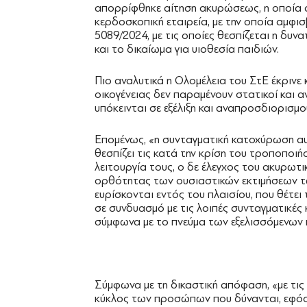
απορρίφθηκε αίτηση ακυρώσεως, η οποία α
κερδοσκοπική εταιρεία, με την οποία αμφι
5089/2024, με τις οποίες θεσπίζεται η δυ
και το δικαίωμα για υιοθεσία παιδιών.
Πιο αναλυτικά η Ολομέλεια του ΣτΕ έκρινε 
οικογένειας δεν παραμένουν στατικοί και 
υπόκεινται σε εξέλιξη και αναπροσδιορισμο
Επομένως, «η συνταγματική κατοχύρωση αυ
θεσπίζει τις κατά την κρίση του τροποποιή
λειτουργία τους, ο δε έλεγχος του ακυρωτικ
ορθότητας των ουσιαστικών εκτιμήσεων τ
ευρίσκονται εντός του πλαισίου, που θέτε
σε συνδυασμό με τις λοιπές συνταγματικές 
σύμφωνα με το πνεύμα των εξελισσόμενων 
Σύμφωνα με τη δικαστική απόφαση, «με τις 
κύκλος των προσώπων που δύνανται, εφόσ