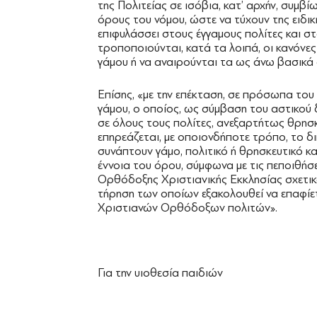
της Πολιτείας σε ισόβια, κατ’ αρχήν, συμβ
όρους του νόμου, ώστε να τύχουν της ειδι
επιφυλάσσει στους έγγαμους πολίτες και σ
τροποποιούνται, κατά τα λοιπά, οι κανόνες
γάμου ή να αναιρούνται τα ως άνω βασικά 
Επίσης, «με την επέκταση, σε πρόσωπα του
γάμου, ο οποίος, ως σύμβαση του αστικού δ
σε όλους τους πολίτες, ανεξαρτήτως θρησκ
επηρεάζεται, με οποιονδήποτε τρόπο, το 
συνάπτουν γάμο, πολιτικό ή θρησκευτικό κ
έννοια του όρου, σύμφωνα με τις πεποιθήσε
Ορθόδοξης Χριστιανικής Εκκλησίας σχετικά 
τήρηση των οποίων εξακολουθεί να επαφί
Χριστιανών Ορθόδοξων πολιτών».
Για την υιοθεσία παιδιών