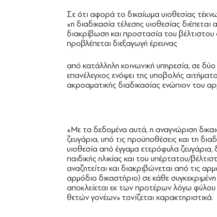
Σε ότι αφορά το δικαίωμα υιοθεσίας τέκνω
«η διαδικασία τέλεσης υιοθεσίας διέπεται
διακρίβωση και προστασία του βέλτιστου 
προβλέπεται διεξαγωγή έρευνας
από κατάλληλη κοινωνική υπηρεσία, σε δύο
επανέλεγχος ενόψει της υποβολής αιτήματος
ακροαματικής διαδικασίας ενώπιον του αρ
«Με τα δεδομένα αυτά, η αναγνώριση δικα
ζευγάρια, υπό τις προϋποθέσεις και τη διαδι
υιοθεσία από έγγαμα ετερόφυλα ζευγάρια,
παιδικής ηλικίας και του υπέρτατου/βέλτι
αναζητείται και διακριβώνεται από τις αρμό
αρμόδιο δικαστήριο) σε κάθε συγκεκριμένη
αποκλείεται εκ των προτέρων λόγω φύλου
θετών γονέων» τονίζεται χαρακτηριστικά.