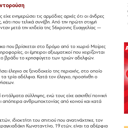
οντορούση
 είχε ενημερώσει τις αρμόδιες αρχές ότι οι άνδρες
 κάτι που τελικά συνέβη. Από την πρώτη στιγμή
ονταν μετά την κηδεία της 56χρονης Ευαγγελίας —
ικο που βρίσκεται στο δρόμο από το χωριό Μοίρες
ροφορίες, οι έμπειροι αξιωματικοί που χειρίζονται
ς το βράδυ το κρησφύγετο των τριών αδελφών.
σει έλεγχο σε ξενοδοχείο της περιοχής, στο οποίο
πό τα τρία αδέλφια. Κατά τον έλεγχο, προσήχθη ο
γήσεων.
εντάλματα σύλληψης, ενώ τους είχε ασκηθεί ποινική
ι απόπειρα ανθρωποκτονίας από κοινού και κατά
ετών, ιδιοκτήτη του σπιτιού που ανατινάχτηκε, τον
αγκιαδάκη Κωνσταντίνο, 19 ετών, είναι τα αδέρφια