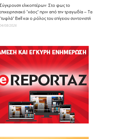
Σύγκρουση ελικοπτέρων: Στο φως το
επιχειρησιακό “χάος” πριν από την τραγωδία – Τα
“τυφλά” Bell και ο ρόλος του επίγειου συντονιστή
04/08/2026