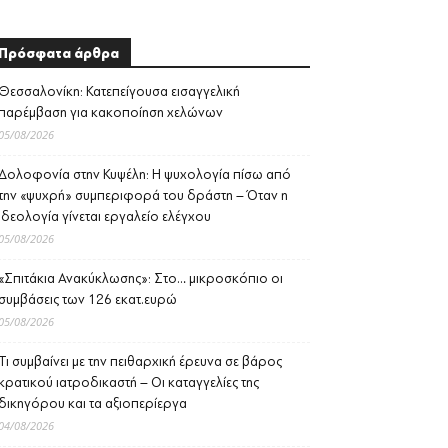
Πρόσφατα άρθρα
Θεσσαλονίκη: Κατεπείγουσα εισαγγελική
παρέμβαση για κακοποίηση χελώνων
05/08/2026
Δολοφονία στην Κυψέλη: Η ψυχολογία πίσω από
την «ψυχρή» συμπεριφορά του δράστη – Όταν η
ιδεολογία γίνεται εργαλείο ελέγχου
05/08/2026
«Σπιτάκια Ανακύκλωσης»: Στο… μικροσκόπιο οι
συμβάσεις των 126 εκατ.ευρώ
05/08/2026
Τι συμβαίνει με την πειθαρχική έρευνα σε βάρος
κρατικού ιατροδικαστή – Οι καταγγελίες της
δικηγόρου και τα αξιοπερίεργα
04/08/2026