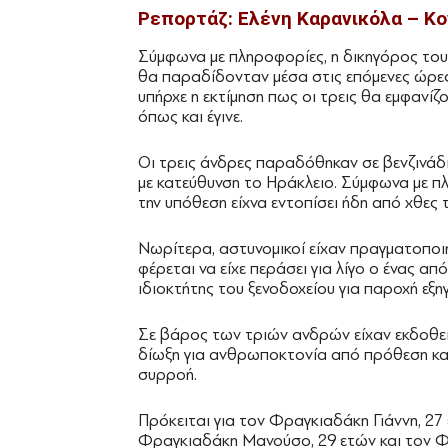
Ρεπορτάζ: Ελένη Καρανικόλα – Κ
Σύμφωνα με πληροφορίες, η δικηγόρος τους
θα παραδίδονταν μέσα στις επόμενες ώρες,
υπήρχε η εκτίμηση πως οι τρεις θα εμφανίζ
όπως και έγινε.
Οι τρεις άνδρες παραδόθηκαν σε βενζινάδ
με κατεύθυνση το Ηράκλειο. Σύμφωνα με πλη
την υπόθεση είχνα εντοπίσει ήδη από χθε
Νωρίτερα, αστυνομικοί είχαν πραγματοποιή
φέρεται να είχε περάσει για λίγο ο ένας α
ιδιοκτήτης του ξενοδοχείου για παροχή εξη
Σε βάρος των τριών ανδρών είχαν εκδοθεί 
δίωξη για ανθρωποκτονία από πρόθεση κα
συρροή.
Πρόκειται για τον Φραγκιαδάκη Γιάννη, 27 
Φραγκιαδάκη Μανούσο, 29 ετών και τον Φρ