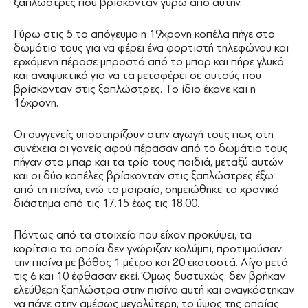
ξαπλώστρες που βρίσκονταν γύρω από αυτήν.
Γύρω στις 5 το απόγευμα η 19χρονη κοπέλα πήγε στο
δωμάτιο τους για να φέρει ένα φορτιστή τηλεφώνου και
ερχόμενη πέρασε μπροστά από το μπαρ και πήρε γλυκά
και αναψυκτικά για να τα μεταφέρει σε αυτούς που
βρίσκονταν στις ξαπλώστρες. Το ίδιο έκανε και η
16χρονη.
Οι συγγενείς υποστηρίζουν στην αγωγή τους πως στη
συνέχεια οι γονείς αφού πέρασαν από το δωμάτιο τους
πήγαν στο μπαρ και τα τρία τους παιδιά, μεταξύ αυτών
και οι δύο κοπέλες βρίσκονταν στις ξαπλώστρες έξω
από τη πισίνα, ενώ το μοιραίο, σημειώθηκε το χρονικό
διάστημα από τις 17.15 έως τις 18.00.
Πάντως από τα στοιχεία που είχαν προκύψει, τα
κορίτσια τα οποία δεν γνώριζαν κολύμπι, προτιμούσαν
την πισίνα με βάθος 1 μέτρο και 20 εκατοστά. Λίγο μετά
τις 6 και 10 έφθασαν εκεί. Όμως δυστυχώς, δεν βρήκαν
ελεύθερη ξαπλώστρα στην πισίνα αυτή και αναγκάστηκαν
να πάνε στην αμέσως μεγαλύτερη, το ύψος της οποίας