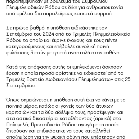
παραπέμφθηκαν με βούλευμα του Συμβουλίου
Πλημμελειοδικών Ρόδου σε δίκη για ανθρωποκτονία
από αμέλεια δια παραλείψεως και κατά συρροή.
Σε πρώτο βαθμό, η υπόθεση εκδικάστηκε τον
Σεπτέμβριο του 2024 από το Τριμελές Πλημμελειοδικείο
Ρόδου το οποίο και έκρινε ένοχους και τους πέντε
κατηγορούμενους και επέβαλλε συνολική ποινή
φυλάκισης 3 ετών με τριετή αναστολή στον καθένα.
Κατά της απόφασης αυτής οι εμπλεκόμενοι άσκησαν
έφεση η οποία προσδιορίστηκε να εκδικαστεί από το
Τριμελές Εφετείο Δωδεκανήσου Πλημμελημάτων στις 25
Σεπτεμβρίου.
Όπως σημειώνεται, η υπόθεση αυτή έχει να κάνει με το
ποινικό μέρος, καθώς οι γονείς των δύο άτυχων
κοριτσιών και τα δύο αδέλφια τους, προσέφυγαν και
στα αστικά δικαστήρια, καταθέτοντας (αρχικά) στο
Πολυμελές Πρωτοδικείο Ρόδου αγωγή με τη οποία
ζητούσαν και επιδικάστηκε να τους καταβληθεί
αποζημίωση για την ψυχική οδύνη που υπέστησαν από