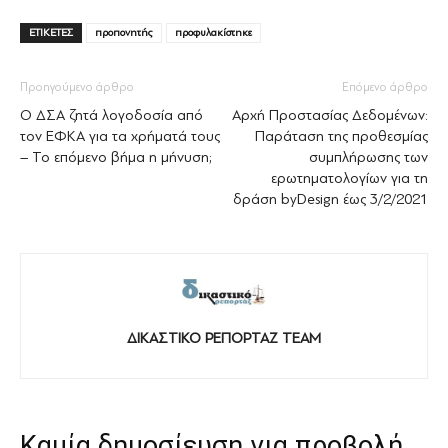
ΕΤΙΚΕΤΕΣ
προπονητής
προφυλακίστηκε
Προηγούμενο άρθρο
Επόμενο άρθρο
Ο ΔΣΑ ζητά λογοδοσία από
Αρχή Προστασίας Δεδομένων:
τον ΕΦΚΑ για τα χρήματά τους
Παράταση της προθεσμίας
– Το επόμενο βήμα η μήνυση;
συμπλήρωσης των
ερωτηματολογίων για τη
δράση byDesign έως 3/2/2021
ΔΙΚΑΣΤΙΚΟ ΡΕΠΟΡΤΑΖ TEAM
Καμία δημοσίευση για προβολή