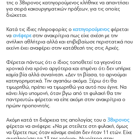
της ο 38χρονος κατηγορούμενος κλήθηκε να απαντήσει
για σειρά κακουργηματικών πράξεων, για τις οποίες
διώκεται.
Κατά τις ίδιες πληροφορίες ο
κατηγορούμενος
φέρεται
να
ανέφερε
στην ανακρίτρια πως είχε σχέση με την
ανήλικη αθλήτρια αλλά και επιβεβαίωσε περιστατικά που
εκείνη έχει αναφέρει στην κατάθεσή της στις Αρχές.
Φέρεται πάντως ότι ο ίδιος τοποθετεί τα γεγονότα
χρονικά ένα χρόνο αργότερα και επιμένει ότι δεν υπήρχε
καμία βία αλλά συναίνεση. «Δεν τη βίασα, το αρνούμαι
κατηγορηματικά. Την αγαπάω ακόμα. Ξέρω ότι θα
τιμωρηθώ, πρέπει να τιμωρηθώ για αυτό που έγινε. Να
κάνει λίγο υπομονή, όταν βγω από τη φυλακή θα την
παντρευτώ» φέρεται να είπε ακόμη στην ανακρίτρια ο
πρώην προπονητής.
Ακόμη κατά τη διάρκεια της απολογίας του ο
38χρονος
φέρεται να ανέφερε: «Να με στείλετε στη φυλακή, όμως
να ξέρετε πως όταν κάναμε σχέση δεν ήταν 11 ετών. Είχε
συμπληρώσει τα 13 της χρόνια». Νωρίτερα στην