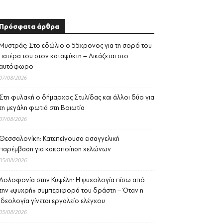
Πρόσφατα άρθρα
Μυστράς: Στο εδώλιο ο 55χρονος για τη σορό του
πατέρα του στον καταψύκτη – Δικάζεται στο
αυτόφωρο
07/08/2026
Στη φυλακή ο δήμαρχος Στυλίδας και άλλοι δύο για
τη μεγάλη φωτιά στη Βοιωτία
07/08/2026
Θεσσαλονίκη: Κατεπείγουσα εισαγγελική
παρέμβαση για κακοποίηση χελώνων
05/08/2026
Δολοφονία στην Κυψέλη: Η ψυχολογία πίσω από
την «ψυχρή» συμπεριφορά του δράστη – Όταν η
ιδεολογία γίνεται εργαλείο ελέγχου
05/08/2026