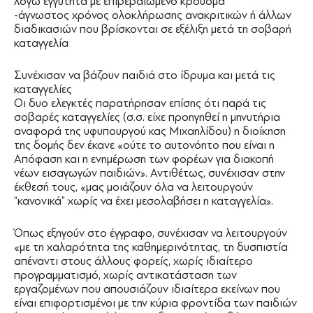
λόγω εγγύτητα με επιβεβαιωμένο κρούσμα
-άγνωστος χρόνος ολοκλήρωσης ανακριτικών ή άλλων
διαδικασιών που βρίσκονται σε εξέλιξη μετά τη σοβαρή
καταγγελία
Συνέχισαν να βάζουν παιδιά στο ίδρυμα και μετά τις
καταγγελίες
Οι δυο ελεγκτές παρατήρησαν επίσης ότι παρά τις
σοβαρές καταγγελίες (σ.σ. είχε προηγηθεί η μηνυτήρια
αναφορά της υφυπουργού κας Μιχαηλίδου) η διοίκηση
της δομής δεν έκανε «ούτε το αυτονόητο που είναι η
Απόφαση και η ενημέρωση των φορέων για διακοπή
νέων εισαγωγών παιδιών». Αντιθέτως, συνέχισαν στην
έκθεσή τους, «μας μοιάζουν όλα να λειτουργούν
“κανονικά” χωρίς να έχει μεσολαβήσει η καταγγελία».
Όπως εξηγούν στο έγγραφο, συνέχισαν να λειτουργούν
«με τη χαλαρότητα της καθημερινότητας, τη δυσπιστία
απέναντι στους άλλους φορείς, χωρίς ιδιαίτερο
προγραμματισμό, χωρίς αντικατάσταση των
εργαζομένων που απουσιάζουν ιδιαίτερα εκείνων που
είναι επιφορτισμένοι με την κύρια φροντίδα των παιδιών