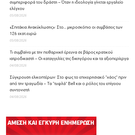
συμπεριφορά του δράστη – Όταν η ιδεολογία γίνεται εργαλείο
ελέγχου
05/08/2026
«Σπιτάκια Ανακύκλωσης»: Στο… μικροσκόπιο οι συμβάσεις των
126 εκατ.ευρώ
05/08/2026
Τι συμβαίνει με την πειθαρχική έρευνα σε βάρος κρατικού
ιατροδικαστή – Οι καταγγελίες της δικηγόρου και τα αξιοπερίεργα
04/08/2026
Σύγκρουση ελικοπτέρων: Στο φως το επιχειρησιακό “χάος” πριν
από την τραγωδία – Τα “τυφλά” Bell και ο ρόλος του επίγειου
συντονιστή
04/08/2026