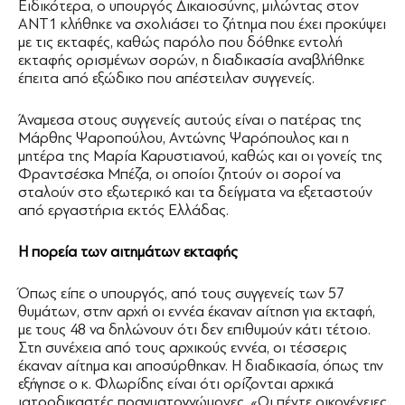
Ειδικότερα, ο υπουργός Δικαιοσύνης, μιλώντας στον
ΑΝΤ1 κλήθηκε να σχολιάσει το ζήτημα που έχει προκύψει
με τις εκταφές, καθώς παρόλο που δόθηκε εντολή
εκταφής ορισμένων σορών, η διαδικασία αναβλήθηκε
έπειτα από εξώδικο που απέστειλαν συγγενείς.
Άναμεσα στους συγγενείς αυτούς είναι ο πατέρας της
Μάρθης Ψαροπούλου, Αντώνης Ψαρόπουλος και η
μητέρα της Μαρία Καρυστιανού, καθώς και οι γονείς της
Φραντσέσκα Μπέζα, οι οποίοι ζητούν οι σοροί να
σταλούν στο εξωτερικό και τα δείγματα να εξεταστούν
από εργαστήρια εκτός Ελλάδας.
Η πορεία των αιτημάτων εκταφής
Όπως είπε ο υπουργός, από τους συγγενείς των 57
θυμάτων, στην αρχή οι εννέα έκαναν αίτηση για εκταφή,
με τους 48 να δηλώνουν ότι δεν επιθυμούν κάτι τέτοιο.
Στη συνέχεια από τους αρχικούς εννέα, οι τέσσερις
έκαναν αίτημα και αποσύρθηκαν. Η διαδικασία, όπως την
εξήγησε ο κ. Φλωρίδης είναι ότι ορίζονται αρχικά
ιατροδικαστές πραγματογνώμονες. «Οι πέντε οικογένειες