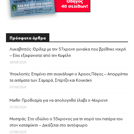
Πρόσφατα άρθρα
Λυκαβηττός: Θρίλερ με την 57χρονη γυναίκα που βρέθηκε νεκρή
– Είχε εξαφανιστεί από την Κυψέλη
08/08/2026
Υποκλοπές: Επιμένει στη συγκάλυψη ο Άρειος Πάγος – Απορρίπτει
τα αιτήματα των Σαμαρά, Σπίρτζη και Κουκάκη
07/08/2026
Marfin: Προθεσμία για να απολογηθεί έλαβε η 46χρονη
07/08/2026
Μυστράς: Στο εδώλιο ο 55χρονος για τη σορό του πατέρα του
στον καταψύκτη – Δικάζεται στο αυτόφωρο
07/08/2026