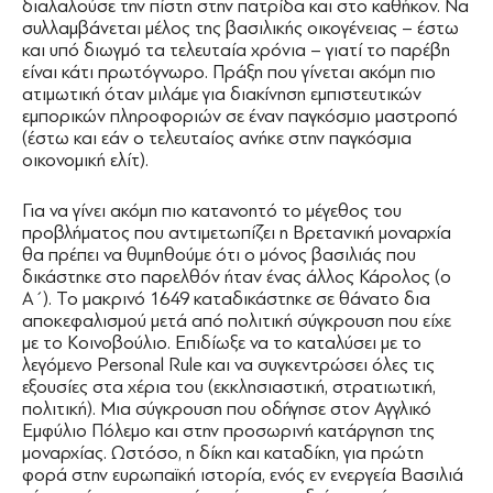
διαλαλούσε την πίστη στην πατρίδα και στο καθήκον. Να
συλλαμβάνεται μέλος της βασιλικής οικογένειας – έστω
και υπό διωγμό τα τελευταία χρόνια – γιατί το παρέβη
είναι κάτι πρωτόγνωρο. Πράξη που γίνεται ακόμη πιο
ατιμωτική όταν μιλάμε για διακίνηση εμπιστευτικών
εμπορικών πληροφοριών σε έναν παγκόσμιο μαστροπό
(έστω και εάν ο τελευταίος ανήκε στην παγκόσμια
οικονομική ελίτ).
Για να γίνει ακόμη πιο κατανοητό το μέγεθος του
προβλήματος που αντιμετωπίζει η Βρετανική μοναρχία
θα πρέπει να θυμηθούμε ότι ο μόνος βασιλιάς που
δικάστηκε στο παρελθόν ήταν ένας άλλος Κάρολος (ο
Α΄). Το μακρινό 1649 καταδικάστηκε σε θάνατο δια
αποκεφαλισμού μετά από πολιτική σύγκρουση που είχε
με το Κοινοβούλιο. Επιδίωξε να το καταλύσει με το
λεγόμενο Personal Rule και να συγκεντρώσει όλες τις
εξουσίες στα χέρια του (εκκλησιαστική, στρατιωτική,
πολιτική). Μια σύγκρουση που οδήγησε στον Αγγλικό
Εμφύλιο Πόλεμο και στην προσωρινή κατάργηση της
μοναρχίας. Ωστόσο, η δίκη και καταδίκη, για πρώτη
φορά στην ευρωπαϊκή ιστορία, ενός εν ενεργεία Βασιλιά