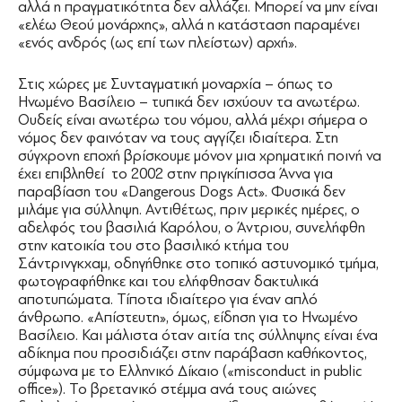
αλλά η πραγματικότητα δεν αλλάζει. Μπορεί να μην είναι
«ελέω Θεού μονάρχης», αλλά η κατάσταση παραμένει
«ενός ανδρός (ως επί των πλείστων) αρχή».
Στις χώρες με Συνταγματική μοναρχία – όπως το
Ηνωμένο Βασίλειο – τυπικά δεν ισχύουν τα ανωτέρω.
Ουδείς είναι ανωτέρω του νόμου, αλλά μέχρι σήμερα ο
νόμος δεν φαινόταν να τους αγγίζει ιδιαίτερα. Στη
σύγχρονη εποχή βρίσκουμε μόνον μια χρηματική ποινή να
έχει επιβληθεί το 2002 στην πριγκίπισσα Άννα για
παραβίαση του «Dangerous Dogs Act». Φυσικά δεν
μιλάμε για σύλληψη. Αντιθέτως, πριν μερικές ημέρες, ο
αδελφός του βασιλιά Καρόλου, ο Άντριου, συνελήφθη
στην κατοικία του στο βασιλικό κτήμα του
Σάντρινγκχαμ, οδηγήθηκε στο τοπικό αστυνομικό τμήμα,
φωτογραφήθηκε και του ελήφθησαν δακτυλικά
αποτυπώματα. Τίποτα ιδιαίτερο για έναν απλό
άνθρωπο. «Απίστευτη», όμως, είδηση για το Ηνωμένο
Βασίλειο. Και μάλιστα όταν αιτία της σύλληψης είναι ένα
αδίκημα που προσιδιάζει στην παράβαση καθήκοντος,
σύμφωνα με το Ελληνικό Δίκαιο («misconduct in public
office»). Το βρετανικό στέμμα ανά τους αιώνες