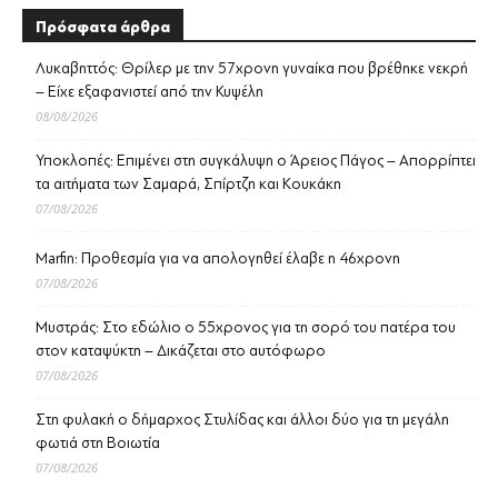
Πρόσφατα άρθρα
Λυκαβηττός: Θρίλερ με την 57χρονη γυναίκα που βρέθηκε νεκρή
– Είχε εξαφανιστεί από την Κυψέλη
08/08/2026
Υποκλοπές: Επιμένει στη συγκάλυψη ο Άρειος Πάγος – Απορρίπτει
τα αιτήματα των Σαμαρά, Σπίρτζη και Κουκάκη
07/08/2026
Marfin: Προθεσμία για να απολογηθεί έλαβε η 46χρονη
07/08/2026
Μυστράς: Στο εδώλιο ο 55χρονος για τη σορό του πατέρα του
στον καταψύκτη – Δικάζεται στο αυτόφωρο
07/08/2026
Στη φυλακή ο δήμαρχος Στυλίδας και άλλοι δύο για τη μεγάλη
φωτιά στη Βοιωτία
07/08/2026