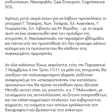
επιδοτήσεων, Neuropublic, Gaia Επιχειρείν, Cognitera και
SOL.
Αμέσως μετά, σειρά έχουν για να λάβουν προσκλήσεις οι
υπουργοί Γ. Τσακίρης, Κων. Τσιάρας, Ελ. Αυγενάκης, Γ.
Γεωργαντάς, Σπ. Λιβανός και Μ. Βορίδης – με τη σειρά
αυτή να έχει ανακοινωθεί από τον πρόεδρο της
επιτροπής Α. Νικολακόπουλο την περασμένη εβδομάδα,
και πάντα υπό την προϋπόθεση ότι δεν προκύψει κάποιο
κώλυμα για τα πρόσωπα που θα κληθούν στις
συγκεκριμένες ημερομηνίες.
Αν όλα κυλήσουν δίχως απρόοπτα, τότε την Παρασκευή
7 Νοεμβρίου ή την Τρίτη 11/11 τα μέλη της επιτροπής θα
ανοίξουν την πολυαναμενόμενη εξαρχής συζήτηση
αναφορικά με την «επικαιροποίηση» του καταλόγου
προσώπων που θα πρέπει να κληθούν προς εξέταση.
Μεταξύ αυτών είναι, ως γνωστόν, ο κ. Γ. Μυλωνάκης, με
τα κόμματα της αντιπολίτευσης να ζητούν επιπροσθέτως
και την κλήση κομματικών στελεχών του κυβερνώντος
κόμματος, τα ονόματα των οποίων εμπλέκονται στη
δικογραφία ή και βρίσκονται στο επίκεντρο