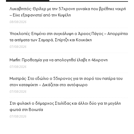
Λυκαβηττός: Θρίλερ με την 57χρονη γυναίκα που βρέθηκε νεκρή
– Είχε εξαφανιστεί από την Κυψέλη
08/08/2026
Υποκλοπές: Επιμένει στη συγκάλυψη ο Άρειος Πάγος – Απορρίπτει
τα αιτήματα των Σαμαρά, Σπίρτζη και Κουκάκη
07/08/2026
Marfin: Προθεσμία για να απολογηθεί έλαβε η 46χρονη
07/08/2026
Μυστράς: Στο εδώλιο ο 55χρονος για τη σορό του πατέρα του
στον καταψύκτη – Δικάζεται στο αυτόφωρο
07/08/2026
Στη φυλακή ο δήμαρχος Στυλίδας και άλλοι δύο για τη μεγάλη
φωτιά στη Βοιωτία
07/08/2026