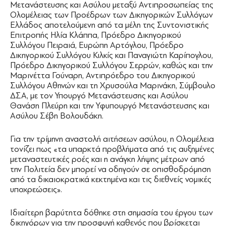
Μετανάστευσης και Ασύλου μεταξύ Αντιπροσωπείας της
Ολομέλειας των Προέδρων των Δικηγορικών Συλλόγων
Ελλάδος αποτελούμενη από τα μέλη της Συντονιστικής
Επιτροπής Ηλία Κλάππα, Πρόεδρο Δικηγορικού
Συλλόγου Πειραιά, Ευρώπη Αρτόγλου, Πρόεδρο
Δικηγορικού Συλλόγου Κιλκίς και Παναγιώτη Καρίπογλου,
Πρόεδρο Δικηγορικού Συλλόγου Σερρών, καθώς και την
Μαρινέττα Γούναρη, Αντιπρόεδρο του Δικηγορικού
Συλλόγου Αθηνών και τη Χρυσούλα Μαρινάκη, Σύμβουλο
ΔΣΑ, με τον Υπουργό Μετανάστευσης και Ασύλου
Θανάση Πλεύρη και την Υφυπουργό Μετανάστευσης και
Ασύλου Σέβη Βολουδάκη.
Για την τρίμηνη αναστολή αιτήσεων ασύλου, η Ολομέλεια
τονίζει πως «τα υπαρκτά προβλήματα από τις αυξημένες
μεταναστευτικές ροές και η ανάγκη λήψης μέτρων από
την Πολιτεία δεν μπορεί να οδηγούν σε οπισθοδρόμηση
από τα δικαιοκρατικά κεκτημένα και τις διεθνείς νομικές
υποχρεώσεις».
Ιδιαίτερη βαρύτητα δόθηκε στη σημασία του έργου των
δικηγόρων για την προσφυγή καθενός που βρίσκεται