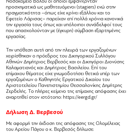
Νοσοκομείο Βόλου οι οποίοι εμφανίζονταν
προσχηματικά ως μαθητευόμενοι (stagiers) ενώ στην
πραγματικότητα –όπως είχε κρίνει εξάλλου και το
Εφετείο Λάρισας– παρείχαν επί πολλά χρόνια κανονικά
την εργασία τους όπως και υπόλοιποι συνάδελφοί τους
που απασχολούνταν με (έγκυρη) σύμβαση εξαρτημένης
εργασίας.
Την υπόθεση αυτή από την πλευρά των εργαζομένων
χειρίσθηκαν ο πρόεδρος του Δικηγορικού Συλλόγου
Αθηνών Δημήτριος Βερβεσός και οι Δικηγόροι Διονύσης
Καλαματιανός και Δημήτριος Βασιλείου. Επί του
επίμαχου θέματος είχε γνωμοδοτήσει θετικά υπέρ των
εργαζομένων ο Καθηγητής Εργατικού Δικαίου του
Αριστοτελείου Πανεπιστημίου Θεσσαλονίκης Δημήτρης
Ζερδελής. Το πλήρες κείμενο της επίμαχης απόφασης έχει
αναρτηθεί στον ιστότοπο: https://eergd.gr/
Δήλωση Δ. Βερβεσού
Με αφορμή την έκδοση της απόφασης της Ολομέλειας
του Αρείου Πάγου ο κ. Βερβεσός δήλωσε: