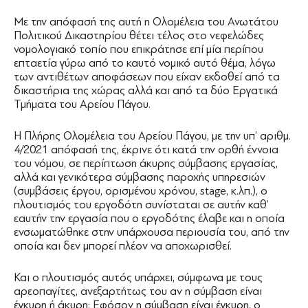
Με την απόφασή της αυτή η Ολομέλεια του Ανωτάτου
Πολιτικού Δικαστηρίου θέτει τέλος στο νεφελώδες
νομολογιακό τοπίο που επικράτησε επί μία περίπου
επταετία γύρω από το καυτό νομικό αυτό θέμα, λόγω
των αντιθέτων αποφάσεων που είχαν εκδοθεί από τα
δικαστήρια της χώρας αλλά και από τα δύο Εργατικά
Τμήματα του Αρείου Πάγου.
Η Πλήρης Ολομέλεια του Αρείου Πάγου, με την υπ’ αριθμ.
4/2021 απόφασή της, έκρινε ότι κατά την ορθή έννοια
του νόμου, σε περίπτωση άκυρης σύμβασης εργασίας,
αλλά και γενικότερα σύμβασης παροχής υπηρεσιών
(συμβάσεις έργου, ορισμένου χρόνου, stage, κ.λπ.), ο
πλουτισμός του εργοδότη συνίσταται σε αυτήν καθ’
εαυτήν την εργασία που ο εργοδότης έλαβε και η οποία
ενσωματώθηκε στην υπάρχουσα περιουσία του, από την
οποία και δεν μπορεί πλέον να αποχωρισθεί.
Και ο πλουτισμός αυτός υπάρχει, σύμφωνα με τους
αρεοπαγίτες, ανεξαρτήτως του αν η σύμβαση είναι
έγκυρη ή άκυρη: Εφόσον η σύμβαση είναι έγκυρη, ο