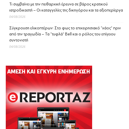
Τι συμβαίνει με την πειθαρχική έρευνα σε βάρος κρατικού
ιατροδικαστή – Οι καταγγελίες της δικηγόρου και τα αξιοπερίεργα
04/08/2026
Σύγκρουση ελικοπτέρων: Στο φως το επιχειρησιακό “χάος” πριν
από την τραγωδία – Τα “τυφλά” Bell και ο ρόλος του επίγειου
συντονιστή
04/08/2026