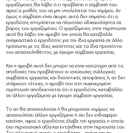
εργαζόμενος θα λάβει ό,τι προβλέπει η σύμβασή του,
αρκεί ο μισθός του να μην υπολείπεται του νομίμου. Αν
όμως η σύμβαση είναι άκυρη, αυτό δεν σημαίνει ότι ο
εργοδότης επιτρέπεται να πλουτίσει αδικαιολόγητα σε
βάρος του εργαζομένου. Ο εργαζόμενος στην περίπτωση
αυτή θα λάβει την αμοιβή την οποία θα κατέβαλλε
αναγκαστικά ο εργοδότης για την ίδια εργασία σε άλλο
πρόσωπο με τις ίδιες ικανότητες και τα ίδια προσόντα
του απασχοληθέντος, με έγκυρη σύμβαση εργασίας.
Και η αμοιβή αυτή δεν μπορεί να είναι κατώτερη από τις
αποδοχές που προβλέπουν οι ισχύουσες συλλογικές
συμβάσεις εργασίας και διαιτητικές αποφάσεις ή, αν δεν
υπάρχουν τέτοιες, η αμοιβή που στη συγκεκριμένη
περίπτωση αποδεικνύεται ότι ο εργοδότης καταβάλλει
σε άλλον εργαζόμενο με έγκυρη σύμβαση εργασίας.
Το αν θα απασχολούσε ή θα μπορούσε νομίμως να
απασχολήσει άλλον εργαζόμενο ή όχι δεν ενδιαφέρει
κανέναν, αφού ο εργοδότης έλαβε την εργασία, η οποία
έχει περιουσιακή αξία και εντάχθηκε στην περιουσία του.
Τον πλουτισμό αυτόν ο εργοδότης –ακόμη και αν