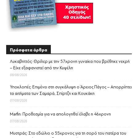
Πρόσφατα άρθρα
Λυκαβηττός: Θρίλερ με την 57χρονη γυναίκα που βρέθηκε νεκρή
– Είχε εξαφανιστεί από την Κυψέλη
08/08/2026
Υποκλοπές: Επιμένει στη συγκάλυψη ο Άρειος Πάγος – Απορρίπτει
τα αιτήματα των Σαμαρά, Σπίρτζη και Κουκάκη
07/08/2026
Marfin: Προθεσμία για να απολογηθεί έλαβε η 46χρονη
07/08/2026
Μυστράς: Στο εδώλιο ο 55χρονος για τη σορό του πατέρα του