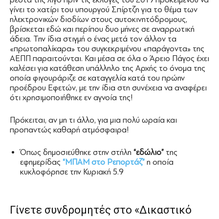
γίνει το χατίρι του υπουργού Σπίρτζη για το θέμα των
ηλεκτρονικών διοδίων στους αυτοκινητόδρομους,
βρίσκεται εδώ και περίπου δυο μήνες σε αναρρωτική
άδεια. Την ίδια στιγμή ο ένας μετά τον άλλον τα
«πρωτοπαλίκαρα» του συγκεκριμένου «παράγοντα» της
ΑΕΠΠ παραιτούνται. Και μέσα σε όλα ο Άρειο Πάγος έχει
καλέσει για κατάθεση υπάλληλο της Αρχής το όνομα της
οποία φιγουράριζε σε καταγγελία κατά του πρώην
προέδρου Εφετών, με την ίδια στη συνέχεια να αναφέρει
ότι χρησιμοποιήθηκε εν αγνοία της!
Πρόκειται, αν μη τι άλλο, για μια πολύ ωραία και
προπαντώς καθαρή ατμόσφαιρα!
Όπως δημοσιεύθηκε στην στήλη
“εδώλιο”
της
εφημερίδας
“ΜΠΑΜ στο Ρεπορτάζ”
η οποία
κυκλοφόρησε την Κυριακή 5.9
Γίνετε συνδρομητές στο «Δικαστικό