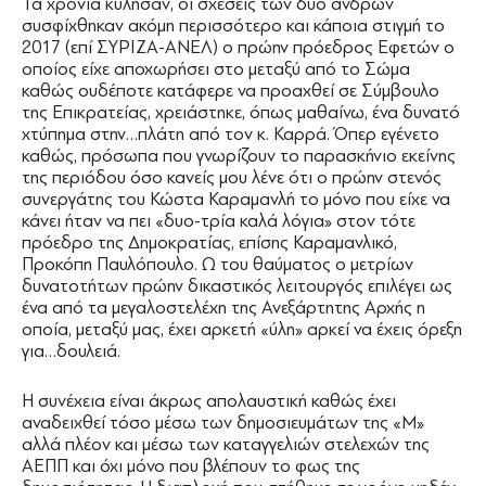
Τα χρόνια κύλησαν, οι σχέσεις των δυο ανδρών
συσφίχθηκαν ακόμη περισσότερο και κάποια στιγμή το
2017 (επί ΣΥΡΙΖΑ-ΑΝΕΛ) ο πρώην πρόεδρος Εφετών ο
οποίος είχε αποχωρήσει στο μεταξύ από το Σώμα
καθώς ουδέποτε κατάφερε να προαχθεί σε Σύμβουλο
της Επικρατείας, χρειάστηκε, όπως μαθαίνω, ένα δυνατό
χτύπημα στην…πλάτη από τον κ. Καρρά. Όπερ εγένετο
καθώς, πρόσωπα που γνωρίζουν το παρασκήνιο εκείνης
της περιόδου όσο κανείς μου λένε ότι ο πρώην στενός
συνεργάτης του Κώστα Καραμανλή το μόνο που είχε να
κάνει ήταν να πει «δυο-τρία καλά λόγια» στον τότε
πρόεδρο της Δημοκρατίας, επίσης Καραμανλικό,
Προκόπη Παυλόπουλο. Ω του θαύματος ο μετρίων
δυνατοτήτων πρώην δικαστικός λειτουργός επιλέγει ως
ένα από τα μεγαλοστελέχη της Ανεξάρτητης Αρχής η
οποία, μεταξύ μας, έχει αρκετή «ύλη» αρκεί να έχεις όρεξη
για…δουλειά.
Η συνέχεια είναι άκρως απολαυστική καθώς έχει
αναδειχθεί τόσο μέσω των δημοσιευμάτων της «Μ»
αλλά πλέον και μέσω των καταγγελιών στελεχών της
ΑΕΠΠ και όχι μόνο που βλέπουν το φως της