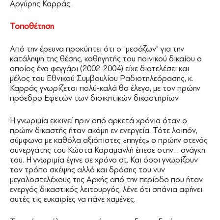
Αργύρης Καρράς.
Τοποθέτηση
Από την έρευνα προκύπτει ότι ο “μεσάζων” για την
κατάληψη της θέσης, καθηγητής του ποινικού δικαίου ο
οποίος ένα φεγγάρι (2002-2004) είχε διατελέσει και
μέλος του Εθνικού Συμβουλίου Ραδιοτηλεόρασης, κ.
Καρράς γνωρίζεται πολύ-καλά θα έλεγα, με τον πρώην
πρόεδρο Εφετών των διοικητικών δικαστηρίων.
Η γνωριμία εκκινεί πριν από αρκετά χρόνια όταν ο
πρώην δικαστής ήταν ακόμη εν ενεργεία. Τότε λοιπόν,
σύμφωνα με καθόλα αξιόπιστες «πηγές» ο πρώην στενός
συνεργάτης του Κώστα Καραμανλή έπεσε στην… ανάγκη
του. Η γνωριμία έγινε σε χρόνο dt. Και όσοι γνωρίζουν
τον τρόπο σκέψης αλλά και δράσης του νυν
μεγαλοστελέχους της Αρχής από την περίοδο που ήταν
ενεργός δικαστικός λειτουργός, λένε ότι σπάνια αφήνει
αυτές τις ευκαιρίες να πάνε χαμένες.