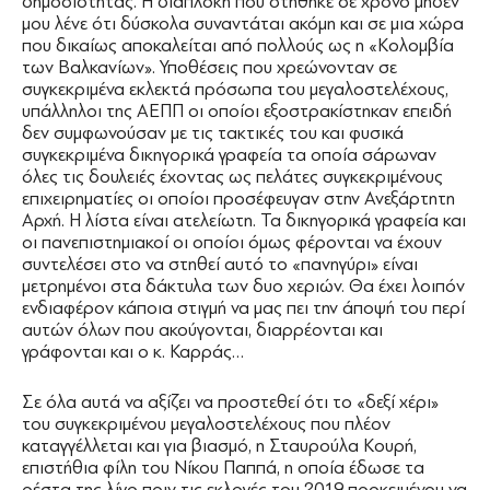
δημοσιότητας. Η διαπλοκή που στήθηκε σε χρόνο μηδέν
μου λένε ότι δύσκολα συναντάται ακόμη και σε μια χώρα
που δικαίως αποκαλείται από πολλούς ως η «Κολομβία
των Βαλκανίων». Υποθέσεις που χρεώνονταν σε
συγκεκριμένα εκλεκτά πρόσωπα του μεγαλοστελέχους,
υπάλληλοι της ΑΕΠΠ οι οποίοι εξοστρακίστηκαν επειδή
δεν συμφωνούσαν με τις τακτικές του και φυσικά
συγκεκριμένα δικηγορικά γραφεία τα οποία σάρωναν
όλες τις δουλειές έχοντας ως πελάτες συγκεκριμένους
επιχειρηματίες οι οποίοι προσέφευγαν στην Ανεξάρτητη
Αρχή. Η λίστα είναι ατελείωτη. Τα δικηγορικά γραφεία και
οι πανεπιστημιακοί οι οποίοι όμως φέρονται να έχουν
συντελέσει στο να στηθεί αυτό το «πανηγύρι» είναι
μετρημένοι στα δάκτυλα των δυο χεριών. Θα έχει λοιπόν
ενδιαφέρον κάποια στιγμή να μας πει την άποψή του περί
αυτών όλων που ακούγονται, διαρρέονται και
γράφονται και ο κ. Καρράς…
Σε όλα αυτά να αξίζει να προστεθεί ότι το «δεξί χέρι»
του συγκεκριμένου μεγαλοστελέχους που πλέον
καταγγέλλεται και για βιασμό, η Σταυρούλα Κουρή,
επιστήθια φίλη του Νίκου Παππά, η οποία έδωσε τα
ρέστα της λίγο πριν τις εκλογές του 2019 προκειμένου να