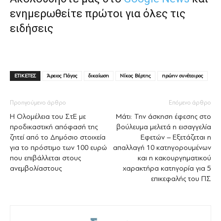
ενημερωθείτε πρώτοι για όλες τις
ειδήσεις
ΕΤΙΚΕΤΕΣ
Άρειος Πάγος
δικαίωση
Νίκος Βέρτης
πρώην συνέταιρος
Προηγούμενο άρθρο
Επόμενο άρθρο
Η Ολομέλεια του ΣτΕ με
Μάτι: Την άσκηση έφεσης στο
προδικαστική απόφασή της
βούλευμα μελετά η εισαγγελία
ζητεί από το Δημόσιο στοιχεία
Εφετών – Εξετάζεται η
για το πρόστιμο των 100 ευρώ
απαλλαγή 10 κατηγορουμένων
που επιβάλλεται στους
και η κακουργηματικού
ανεμβολίαστους
χαρακτήρα κατηγορία για 5
επικεφαλής του ΠΣ