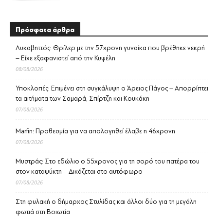
Πρόσφατα άρθρα
Λυκαβηττός: Θρίλερ με την 57χρονη γυναίκα που βρέθηκε νεκρή
– Είχε εξαφανιστεί από την Κυψέλη
08/08/2026
Υποκλοπές: Επιμένει στη συγκάλυψη ο Άρειος Πάγος – Απορρίπτει
τα αιτήματα των Σαμαρά, Σπίρτζη και Κουκάκη
07/08/2026
Marfin: Προθεσμία για να απολογηθεί έλαβε η 46χρονη
07/08/2026
Μυστράς: Στο εδώλιο ο 55χρονος για τη σορό του πατέρα του
στον καταψύκτη – Δικάζεται στο αυτόφωρο
07/08/2026
Στη φυλακή ο δήμαρχος Στυλίδας και άλλοι δύο για τη μεγάλη
φωτιά στη Βοιωτία