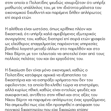
στην οποία ο Πολατίδης ψευδώς ισχυριζόταν ότι υπήρξε
μισθωτός υπάλληλος του, με την ιδιότητα μάλιστα του
οικονομικού διευθυντή και παρέμενε δήθεν απλήρωτος
επί σειρά ετών.
Η αλήθεια είναι ωστόσο, όπως κρίθηκε πλέον και
δικαστικά, ότι υπήρξε καλά αμειβόμενος εξωτερικός
συνεργάτης του, καθώς διατηρεί επί σειρά ετών γραφείο
ως ελεύθερος επαγγελματίας παρέχοντας υπηρεσίες
βοηθού λογιστή μεταξύ άλλων στο παρελθόν και στο
Νίκο Βέρτη, με τον τελευταίο να αποτελεί έναν από τους
πολλούς πελάτες του και όχι εργοδότης του.
Η δικαίωση δεν είναι μόνο οικονομική, καθώς ο
Πολατίδης κατάφερε αρχικά να εξαπατήσει τα
δικαστήρια και να εισπράξει χρήματα που δεν του
οφείλονταν, τα οποία θα κληθεί τώρα να επιστρέψει,
αλλά κυρίως ηθική, καθώς είναι εντελώς ψευδές και
συκοφαντικό, αντίθετο στην ηθική και στις αξίες του
Νίκου Βέρτη να παραμένει απλήρωτος ένας εργαζόμενος.
Να σημειωθεί πως είχε ήδη προηγηθεί η απόφαση του
ποινικού δικαστηρίου που είχε δικαιώσει επίσης