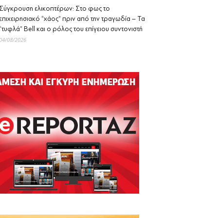
Σύγκρουση ελικοπτέρων: Στο φως το
επιχειρησιακό “χάος” πριν από την τραγωδία – Τα
“τυφλά” Bell και ο ρόλος του επίγειου συντονιστή
04/08/2026