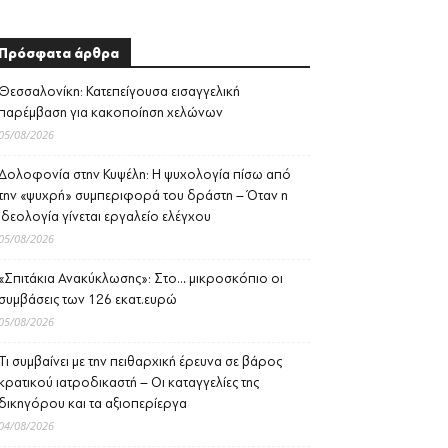
Πρόσφατα άρθρα
Θεσσαλονίκη: Κατεπείγουσα εισαγγελική
παρέμβαση για κακοποίηση χελώνων
05/08/2026
Δολοφονία στην Κυψέλη: Η ψυχολογία πίσω από
την «ψυχρή» συμπεριφορά του δράστη – Όταν η
ιδεολογία γίνεται εργαλείο ελέγχου
05/08/2026
«Σπιτάκια Ανακύκλωσης»: Στο… μικροσκόπιο οι
συμβάσεις των 126 εκατ.ευρώ
05/08/2026
Τι συμβαίνει με την πειθαρχική έρευνα σε βάρος
κρατικού ιατροδικαστή – Οι καταγγελίες της
δικηγόρου και τα αξιοπερίεργα
04/08/2026