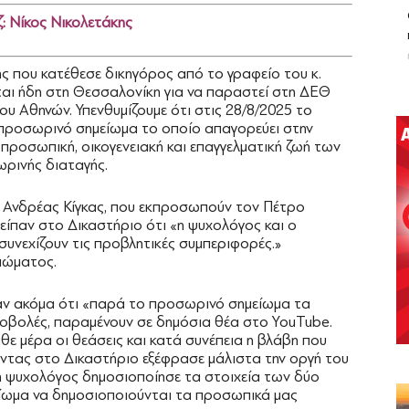
: Νίκος Νικολετάκης
ς που κατέθεσε δικηγόρος από το γραφείο του κ.
αι ήδη στη Θεσσαλονίκη για να παραστεί στη ΔΕΘ
υ Αθηνών. Υπενθυμίζουμε ότι στις 28/8/2025 το
προσωρινό σημείωμα το οποίο απαγορεύει στην
ροσωπική, οικογενειακή και επαγγελματική ζωή των
ωρινής διαταγής.
ι Ανδρέας Κίγκας, που εκπροσωπούν τον Πέτρο
ίπαν στο Δικαστήριο ότι «η ψυχολόγος και ο
συνεχίζουν τις προβλητικές συμπεριφορές.»
ιώματος.
αν ακόμα ότι «παρά το προσωρινό σημείωμα τα
ροβολές, παραμένουν σε δημόσια θέα στο YouTube.
θε μέρα οι θεάσεις και κατά συνέπεια η βλάβη που
λώντας στο Δικαστήριο εξέφρασε μάλιστα την οργή του
 η ψυχολόγος δημοσιοποίησε τα στοιχεία των δύο
αίωμα να δημοσιοποιούνται τα προσωπικά μας