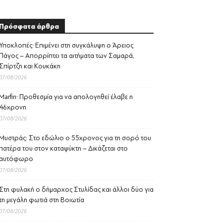
Πρόσφατα άρθρα
Υποκλοπές: Επιμένει στη συγκάλυψη ο Άρειος
Πάγος – Απορρίπτει τα αιτήματα των Σαμαρά,
Σπίρτζη και Κουκάκη
07/08/2026
Marfin: Προθεσμία για να απολογηθεί έλαβε η
46χρονη
07/08/2026
Μυστράς: Στο εδώλιο ο 55χρονος για τη σορό του
πατέρα του στον καταψύκτη – Δικάζεται στο
αυτόφωρο
07/08/2026
Στη φυλακή ο δήμαρχος Στυλίδας και άλλοι δύο για
τη μεγάλη φωτιά στη Βοιωτία
07/08/2026