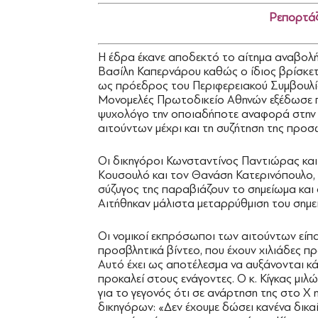
Ρεπορτάζ
Η έδρα έκανε αποδεκτό το αίτημα αναβολή
Βασίλη Καπερνάρου καθώς ο ίδιος βρίσκετ
ως πρόεδρος του Περιφερειακού Συμβουλίο
Μονομελές Πρωτοδικείο Αθηνών εξέδωσε 
ψυχολόγο την οποιαδήποτε αναφορά στην π
αιτούντων μέχρι και τη συζήτηση της προσ
Οι δικηγόροι Κωνσταντίνος Παντιώρας κα
Κουσουλό και τον Θανάση Κατερινόπουλο, ε
σύζυγος της παραβιάζουν το σημείωμα και 
Αιτήθηκαν μάλιστα μεταρρύθμιση του σημε
Οι νομικοί εκπρόσωποι των αιτούντων είπ
προσβλητικά βίντεο, που έχουν χιλιάδες π
Αυτό έχει ως αποτέλεσμα να αυξάνονται κά
προκαλεί στους ενάγοντες. Ο κ. Κίγκας μι
για το γεγονός ότι σε ανάρτηση της στο X
δικηγόρων: «Δεν έχουμε δώσει κανένα δικ