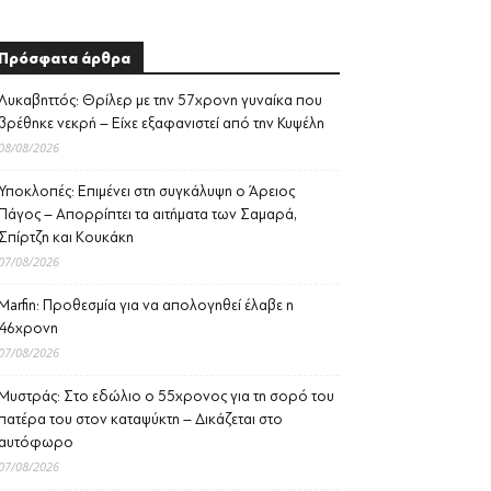
Πρόσφατα άρθρα
Λυκαβηττός: Θρίλερ με την 57χρονη γυναίκα που
βρέθηκε νεκρή – Είχε εξαφανιστεί από την Κυψέλη
08/08/2026
Υποκλοπές: Επιμένει στη συγκάλυψη ο Άρειος
Πάγος – Απορρίπτει τα αιτήματα των Σαμαρά,
Σπίρτζη και Κουκάκη
07/08/2026
Marfin: Προθεσμία για να απολογηθεί έλαβε η
46χρονη
07/08/2026
Μυστράς: Στο εδώλιο ο 55χρονος για τη σορό του
πατέρα του στον καταψύκτη – Δικάζεται στο
αυτόφωρο
07/08/2026