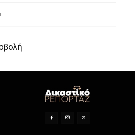
M
ροβολή