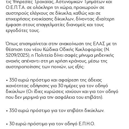
τις Υπηρεσίες Τροχαίας, Αστυνομικών Τμημάτων και
Ο.Ε.Π.Τ.Α. σε ολόκληρη τη χώρα, προχωρούν σε
αυστηρούς ελέγχους σε δίκυκλα, καθώς και σε
επιχειρήσεις ενοικίασης δίκυκλων, δίνοντας ιδιαίτερη
έμφαση στους επαγγελματίες διανομείς και τους
εργοδότες τους.
Όπως επισημαίνεται στην ανακοίνωση της ΕΛΑΣ με τη
θέσπιση του νέου Κώδικα Οδικής Κυκλοφορίας (Ν.
5209/2025), η Πολιτεία δίνει σαφές μήνυμα μηδενικής
ανοχής απέναντι στη μη χρήση κράνους, μέσω της
αυστηροποίησης των ποινών, ως εξής:
• 350 ευρώ πρόστιμο και αφαίρεση της άδειας
ικανότητας οδήγησης για 30 ημέρες για τον οδηγό
δικύκλων (Οι ίδιες κυρώσεις ισχύουν και για τον οδηγό
που δεν μεριμνά για την ασφάλεια του επιβάτη).
• 350 ευρώ πρόστιμο για τον επιβάτη δικύκλων.
• 30 ευρώ πρόστιμο για τον οδηγό Ε.Π.Η.Ο.