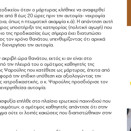
τοδικείου όταν ο μάρτυρας κλήθηκε να αναφερθεί
ε από 8 έως 20 ώρες πριν την αυτοψία- νεκροψία
ήρια, όπως η πτωματική ακαμψία κ.ά). Η απάντηση αυτή
ρος υποστήριξη της κατηγορίας (πολιτική αγωγή) που
ιο της προδικασίας έως σήμερα έχει διατυπώσει
ρος τον χρόνο θανάτου, υπενθυμίζοντας ότι αρχικά
 διενεργήσει την αυτοψία.
ν ακριβή ώρα θανάτου, εκτός κι αν είναι στο
πό την πλευρά του ο ομότιμος καθηγητής της
ης Ψαρούλης που κατέθεσε ως μάρτυρας, έπειτα από
φορά την επίδικη υπόθεση και αξιολογώντας την
ης ιατροδικαστικής, ο κ. Ψαρούλης προσδιόρισε τον
ιενεργηθείσα αυτοψία.
ασφυξία επήλθε στο πλαίσιο ερωτικού παιχνιδιού που
τραυμάτων, ο ομότιμος καθηγητής απάντησε ότι στην
γμα ούτε οι λοιπές κακώσεις που διαπιστώθηκαν στην