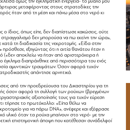
πέκλεισα όμως την εγκληματική ενέργεια- το μυαλό μου
 μάρτυρας μεταφέροντας στους στρατοδίκες την
σορός ήταν από τη μέση και πάνω μέσα στο νερό κι
 ο ίδιος, όπως είπε, δεν διαπίστωσε κακώσεις, ούτε
α στραγγαλισμό δεν μπορούσα να πω εκείνη την ώρα»,
 κατά τη διαδικασία της νεκροτομής. «Είδα στην
 πρόσθεσε, εξηγώντας ότι η αιτία θανάτου ήταν η
 («δεν αποκλείω να ήταν από αριστερόχειρα ή
 το έγκλημα διαπράχθηκε από περισσότερα του ενός
ουσία αμυντικών τραυμάτων. Όσον αφορά τυχόν
ιατροδικαστής απάντησε αρνητικά.
σεις από την προεδρεύουσα του Δικαστηρίου για τη
τής όσον αφορά τη συλλογή των ρούχων (βρεγμένων
εργαστηριακής αξιοποίησής τους για τυχόν εύρεση
ότι τήρησε το πρωτόκολλο: «Είπα θέλω να
εκροτομείο για να πάρω DNA», ανέφερε και εξέφρασε
κό υλικό όταν τα ρούχα μπαίνουν στο νερό- με την
ετική επιστημονική άποψη που κατέθεσαν συνάδελφοί