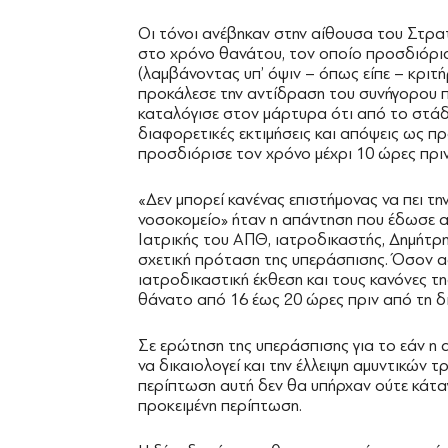
Οι τόνοι ανέβηκαν στην αίθουσα του Στρα
στο χρόνο θανάτου, τον οποίο προσδιόρισ
(λαμβάνοντας υπ’ όψιν – όπως είπε – κριτ
προκάλεσε την αντίδραση του συνήγορου π
καταλόγισε στον μάρτυρα ότι από το στάδ
διαφορετικές εκτιμήσεις και απόψεις ως π
προσδιόρισε τον χρόνο μέχρι 10 ώρες πριν
«Δεν μπορεί κανένας επιστήμονας να πει τη
νοσοκομείο» ήταν η απάντηση που έδωσε α
Ιατρικής του ΑΠΘ, ιατροδικαστής, Δημήτρ
σχετική πρόταση της υπεράσπισης. Όσον α
ιατροδικαστική έκθεση και τους κανόνες τ
θάνατο από 16 έως 20 ώρες πριν από τη δ
Σε ερώτηση της υπεράσπισης για το εάν η 
να δικαιολογεί και την έλλειψη αμυντικών 
περίπτωση αυτή δεν θα υπήρχαν ούτε κάτα
προκειμένη περίπτωση.