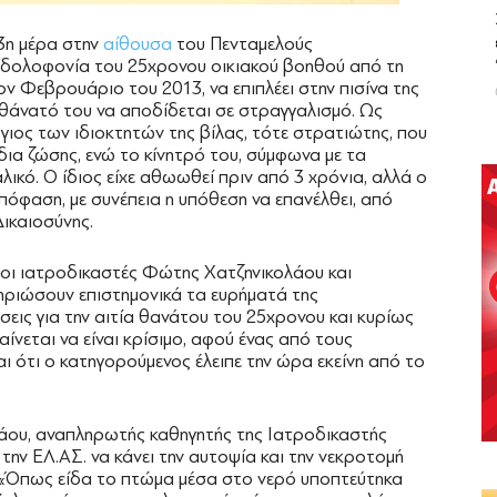
3η μέρα στην
αίθουσα
του Πενταμελούς
η δολοφονία του 25χρονου οικιακού βοηθού από τη
ν Φεβρουάριο του 2013, να επιπλέει στην πισίνα της
 θάνατό του να αποδίδεται σε στραγγαλισμό. Ως
ιος των ιδιοκτητών της βίλας, τότε στρατιώτης, που
δια ζώσης, ενώ το κίνητρό του, σύμφωνα με τα
λικό. Ο ίδιος είχε αθωωθεί πριν από 3 χρόνια, αλλά ο
πόφαση, με συνέπεια η υπόθεση να επανέλθει, από
Δικαιοσύνης.
 οι ιατροδικαστές Φώτης Χατζηνικολάου και
ηριώσουν επιστημονικά τα ευρήματά της
σεις για την αιτία θανάτου του 25χρονου και κυρίως
ίνεται να είναι κρίσιμο, αφού ένας από τους
ι ότι ο κατηγορούμενος έλειπε την ώρα εκείνη από το
άου, αναπληρωτής καθηγητής της Ιατροδικαστής
την ΕΛ.ΑΣ. να κάνει την αυτοψία και την νεκροτομή
 «Όπως είδα το πτώμα μέσα στο νερό υποπτεύτηκα