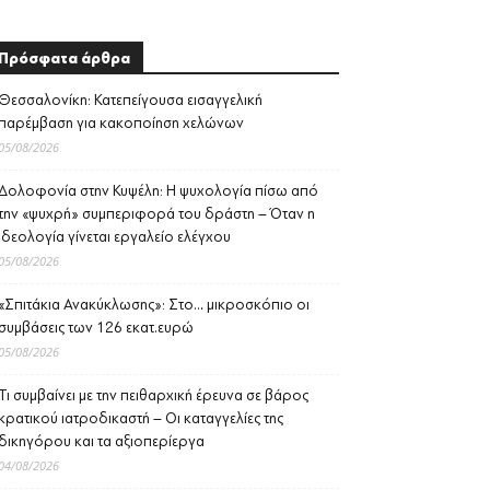
Πρόσφατα άρθρα
Θεσσαλονίκη: Κατεπείγουσα εισαγγελική
παρέμβαση για κακοποίηση χελώνων
05/08/2026
Δολοφονία στην Κυψέλη: Η ψυχολογία πίσω από
την «ψυχρή» συμπεριφορά του δράστη – Όταν η
ιδεολογία γίνεται εργαλείο ελέγχου
05/08/2026
«Σπιτάκια Ανακύκλωσης»: Στο… μικροσκόπιο οι
συμβάσεις των 126 εκατ.ευρώ
05/08/2026
Τι συμβαίνει με την πειθαρχική έρευνα σε βάρος
κρατικού ιατροδικαστή – Οι καταγγελίες της
δικηγόρου και τα αξιοπερίεργα
04/08/2026