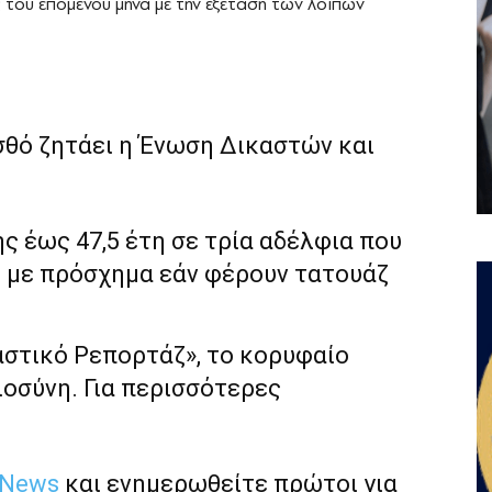
ς του επόμενου μήνα με την εξέταση των λοιπών
ύ
σθό ζητάει η Ένωση Δικαστών και
ς έως 47,5 έτη σε τρία αδέλφια που
 με πρόσχημα εάν φέρουν τατουάζ
αστικό Ρεπορτάζ», το κορυφαίο
ιοσύνη. Για περισσότερες
 News
και ενημερωθείτε πρώτοι για