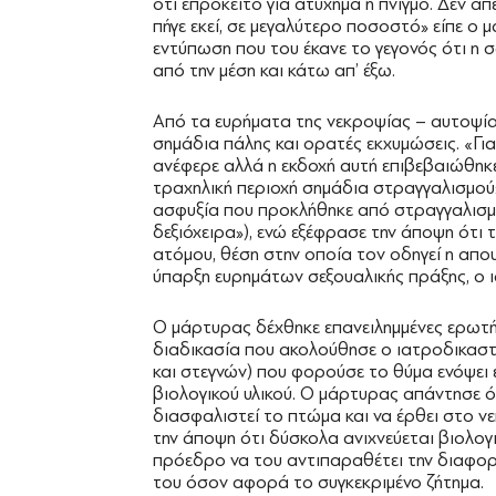
ότι επρόκειτο για ατύχημα ή πνιγμό. Δεν α
πήγε εκεί, σε μεγαλύτερο ποσοστό» είπε ο
εντύπωση που του έκανε το γεγονός ότι η 
από την μέση και κάτω απ’ έξω.
Από τα ευρήματα της νεκροψίας – αυτοψίας
σημάδια πάλης και ορατές εκχυμώσεις. «Γι
ανέφερε αλλά η εκδοχή αυτή επιβεβαιώθηκε
τραχηλική περιοχή σημάδια στραγγαλισμού»
ασφυξία που προκλήθηκε από στραγγαλισμό
δεξιόχειρα»), ενώ εξέφρασε την άποψη ότι
ατόμου, θέση στην οποία τον οδηγεί η απ
ύπαρξη ευρημάτων σεξουαλικής πράξης, ο 
Ο μάρτυρας δέχθηκε επανειλημμένες ερωτή
διαδικασία που ακολούθησε ο ιατροδικασ
και στεγνών) που φορούσε το θύμα ενόψει 
βιολογικού υλικού. Ο μάρτυρας απάντησε 
διασφαλιστεί το πτώμα και να έρθει στο ν
την άποψη ότι δύσκολα ανιχνεύεται βιολογι
πρόεδρο να του αντιπαραθέτει την διαφορ
του όσον αφορά το συγκεκριμένο ζήτημα.