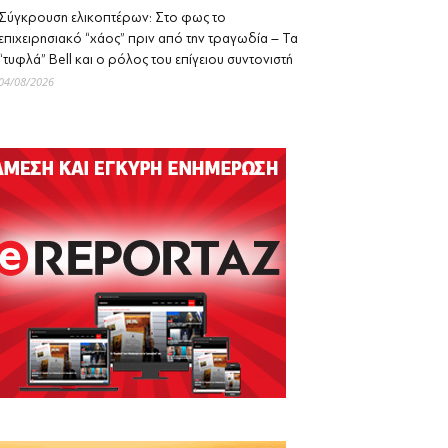
Σύγκρουση ελικοπτέρων: Στο φως το
επιχειρησιακό “χάος” πριν από την τραγωδία – Τα
“τυφλά” Bell και ο ρόλος του επίγειου συντονιστή
04/08/2026