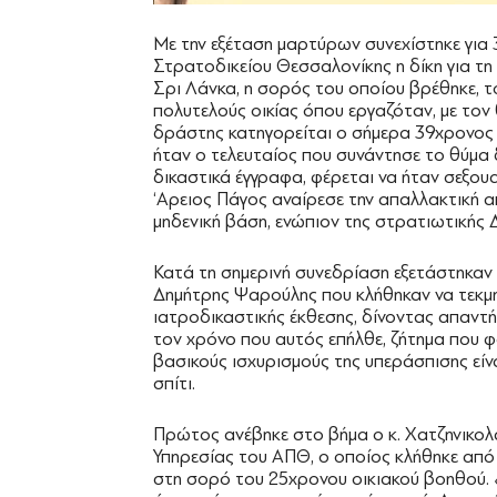
Με την εξέταση μαρτύρων συνεχίστηκε για 
Στρατοδικείου Θεσσαλονίκης η δίκη για τ
Σρι Λάνκα, η σορός του οποίου βρέθηκε, το
πολυτελούς οικίας όπου εργαζόταν, με τον
δράστης κατηγορείται ο σήμερα 39χρονος γ
ήταν ο τελευταίος που συνάντησε το θύμα 
δικαστικά έγγραφα, φέρεται να ήταν σεξουα
‘Αρειος Πάγος αναίρεσε την απαλλακτική α
μηδενική βάση, ενώπιον της στρατιωτικής 
Κατά τη σημερινή συνεδρίαση εξετάστηκαν
Δημήτρης Ψαρούλης που κλήθηκαν να τεκμ
ιατροδικαστικής έκθεσης, δίνοντας απαντή
τον χρόνο που αυτός επήλθε, ζήτημα που φα
βασικούς ισχυρισμούς της υπεράσπισης είνα
σπίτι.
Πρώτος ανέβηκε στο βήμα ο κ. Χατζηνικολ
Υπηρεσίας του ΑΠΘ, ο οποίος κλήθηκε από 
στη σορό του 25χρονου οικιακού βοηθού.