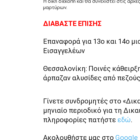
Η δίκη διεκόπη και θα συνεχιστεί στις αρχέ
μαρτύρων.
οικιακού βοηθο
ΔΙΑΒΑΣΤΕ ΕΠΙΣΗΣ
Επαναφορά για 13ο και 14ο μι
Εισαγγελέων
Θεσσαλονίκη: Ποινές κάθειρξη
άρπαζαν αλυσίδες από πεζούς
Γίνετε συνδρομητές στο «Δικ
μηνιαίο περιοδικό για τη Δικα
πληροφορίες πατήστε
εδώ
.
Ακολουθήστε μας στο
Google