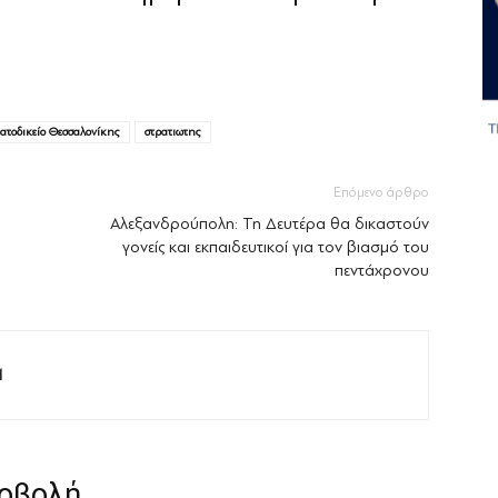
ατοδικείο Θεσσαλονίκης
στρατιωτης
Επόμενο άρθρο
Αλεξανδρούπολη: Τη Δευτέρα θα δικαστούν
γονείς και εκπαιδευτικοί για τον βιασμό του
πεντάχρονου
M
ροβολή