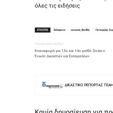
όλες τις ειδήσεις
ΕΤΙΚΕΤΕΣ
δολοφονια
οικιακός βοηθός
Πενταμελές Στρ
Προηγούμενο άρθρο
Επαναφορά για 13ο και 14ο μισθό ζητάει η
Ένωση Δικαστών και Εισαγγελέων
ΔΙΚΑΣΤΙΚΟ ΡΕΠΟΡΤΑΖ TEA
Καμία δημοσίευση για π