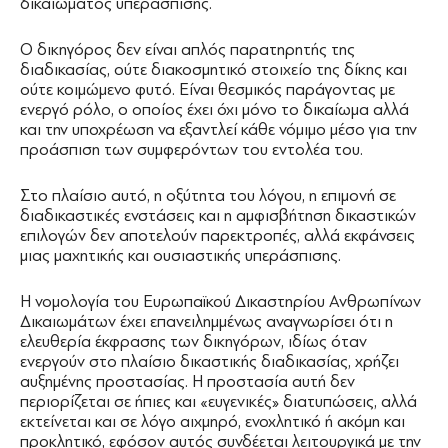
δικαιώματος υπεράσπισης.
Ο δικηγόρος δεν είναι απλός παρατηρητής της
διαδικασίας, ούτε διακοσμητικό στοιχείο της δίκης και
ούτε κοιμώμενο φυτό. Είναι θεσμικός παράγοντας με
ενεργό ρόλο, ο οποίος έχει όχι μόνο το δικαίωμα αλλά
και την υποχρέωση να εξαντλεί κάθε νόμιμο μέσο για την
προάσπιση των συμφερόντων του εντολέα του.
Στο πλαίσιο αυτό, η οξύτητα του λόγου, η επιμονή σε
διαδικαστικές ενστάσεις και η αμφισβήτηση δικαστικών
επιλογών δεν αποτελούν παρεκτροπές, αλλά εκφάνσεις
μιας μαχητικής και ουσιαστικής υπεράσπισης.
Η νομολογία του Ευρωπαϊκού Δικαστηρίου Ανθρωπίνων
Δικαιωμάτων έχει επανειλημμένως αναγνωρίσει ότι η
ελευθερία έκφρασης των δικηγόρων, ιδίως όταν
ενεργούν στο πλαίσιο δικαστικής διαδικασίας, χρήζει
αυξημένης προστασίας. Η προστασία αυτή δεν
περιορίζεται σε ήπιες και «ευγενικές» διατυπώσεις, αλλά
εκτείνεται και σε λόγο αιχμηρό, ενοχλητικό ή ακόμη και
προκλητικό, εφόσον αυτός συνδέεται λειτουργικά με την