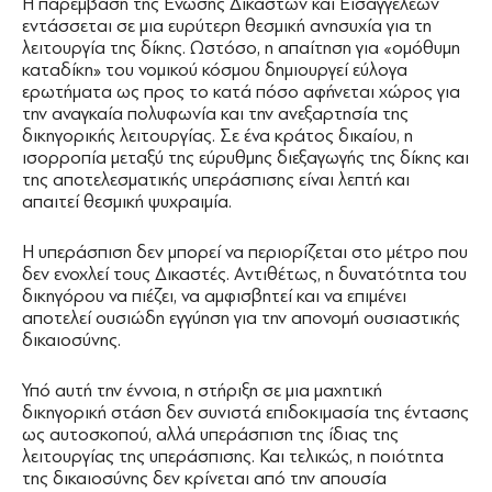
Η παρέμβαση της Ένωσης Δικαστών και Εισαγγελέων
εντάσσεται σε μια ευρύτερη θεσμική ανησυχία για τη
λειτουργία της δίκης. Ωστόσο, η απαίτηση για «ομόθυμη
καταδίκη» του νομικού κόσμου δημιουργεί εύλογα
ερωτήματα ως προς το κατά πόσο αφήνεται χώρος για
την αναγκαία πολυφωνία και την ανεξαρτησία της
δικηγορικής λειτουργίας. Σε ένα κράτος δικαίου, η
ισορροπία μεταξύ της εύρυθμης διεξαγωγής της δίκης και
της αποτελεσματικής υπεράσπισης είναι λεπτή και
απαιτεί θεσμική ψυχραιμία.
Η υπεράσπιση δεν μπορεί να περιορίζεται στο μέτρο που
δεν ενοχλεί τους Δικαστές. Αντιθέτως, η δυνατότητα του
δικηγόρου να πιέζει, να αμφισβητεί και να επιμένει
αποτελεί ουσιώδη εγγύηση για την απονομή ουσιαστικής
δικαιοσύνης.
Υπό αυτή την έννοια, η στήριξη σε μια μαχητική
δικηγορική στάση δεν συνιστά επιδοκιμασία της έντασης
ως αυτοσκοπού, αλλά υπεράσπιση της ίδιας της
λειτουργίας της υπεράσπισης. Και τελικώς, η ποιότητα
της δικαιοσύνης δεν κρίνεται από την απουσία