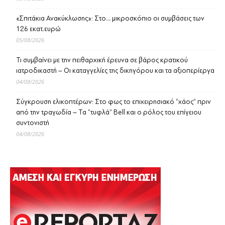
«Σπιτάκια Ανακύκλωσης»: Στο… μικροσκόπιο οι συμβάσεις των
126 εκατ.ευρώ
05/08/2026
Τι συμβαίνει με την πειθαρχική έρευνα σε βάρος κρατικού
ιατροδικαστή – Οι καταγγελίες της δικηγόρου και τα αξιοπερίεργα
04/08/2026
Σύγκρουση ελικοπτέρων: Στο φως το επιχειρησιακό “χάος” πριν
από την τραγωδία – Τα “τυφλά” Bell και ο ρόλος του επίγειου
συντονιστή
04/08/2026