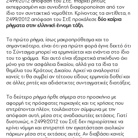
2499/2012 απόφαση του ΣτΕ. Υπάρχει ρητώς
εκπεφρασμένη και συνειδητή διαφοροποίηση από τον
ίδιο τον συντακτικό νομοθέτη. Κρίνοντας τα αντίθετα, η
2499/2012 απόφαση του ΣτΕ προκάλεσε
δύο καίρια
ρήγματα στην ελληνική έννομη τάξη.
Το πρώτο ρήγμα, ίσως μακροπρόθεσμα και το
σημαντικότερο, είναι ότι για πρώτη φορά έγινε δεκτό ότι
το Σύνταγμα μπορεί να ερμηνεύεται και ενάντια στο ίδιο
του το γράμμα. Και αυτό είναι εξαιρετικά επικίνδυνο όχι
μόνο για την ασφάλεια δικαίου, αλλά για τα ίδια τα
θεμέλια του Κράτους Δικαίου. Αρκεί να αναλογιστεί
κανείς τι θα συμβεί αν τέτοιου είδους ερμηνεία δοθεί και
σε άλλες ρητές και αδιάστικτες συνταγματικές διατάξεις.
Το δεύτερο ρήγμα ήρθε σήμερα στο προσκήνιο με
αφορμή τις πρόσφατες πυρκαγιές και τις χρήσεις που
επιτρέπονται πλέον, τουλάχιστον σύμφωνα με την
απόφαση αυτή, μέσα στις αναδασωτέες εκτάσεις. Γιατί
δυστυχώς, η 2499/2012 του ΣτΕ δεν περιορίστηκε να
κρίνει νόμιμη και επιτρεπτή την εγκατάσταση αιολικών
πάρκων μέσα στις εκτάσεις αυτές. Αν διαβάσει κανείς