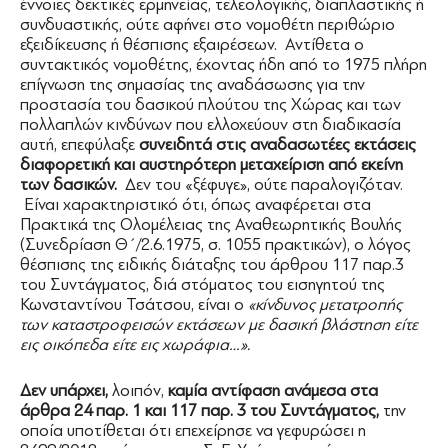
έννοιες δεκτικές ερμηνείας, τελεολογικής, διαπλαστικής ή
συνδυαστικής, ούτε αφήνει στο νομοθέτη περιθώριο
εξειδίκευσης ή θέσπισης εξαιρέσεων. Αντίθετα ο
συντακτικός νομοθέτης, έχοντας ήδη από το 1975 πλήρη
επίγνωση της σημασίας της αναδάσωσης για την
προστασία του δασικού πλούτου της Χώρας και των
πολλαπλών κινδύνων που ελλοχεύουν στη διαδικασία
αυτή, επεφύλαξε
συνειδητά στις αναδασωτέες εκτάσεις
διαφορετική και αυστηρότερη μεταχείριση από εκείνη
των δασικών.
Δεν του «ξέφυγε», ούτε παραλογιζόταν.
Είναι χαρακτηριστικό ότι, όπως αναφέρεται στα
Πρακτικά της Ολομέλειας της Αναθεωρητικής Βουλής
(Συνεδρίαση Θ΄/2.6.1975, σ. 1055 πρακτικών), ο λόγος
θέσπισης της ειδικής διάταξης του άρθρου 117 παρ.3
του Συντάγματος, διά στόματος του εισηγητού της
Κωνσταντίνου Τσάτσου, είναι ο
«κίνδυνος μετατροπής
των καταστροφεισών εκτάσεων με δασική βλάστηση είτε
εις οικόπεδα είτε εις χωράφια…».
Δεν υπάρχει,
λοιπόν,
καμία αντίφαση ανάμεσα στα
άρθρα 24 παρ. 1 και 117 παρ. 3 του Συντάγματος,
την
οποία υποτίθεται ότι επεχείρησε να γεφυρώσει η