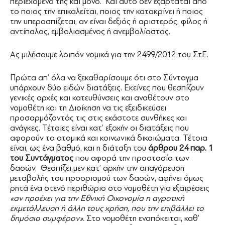
περιεχόμενό της και μόνο. Και αυτό δεν εξαρτάται από
το ποιος την επικαλείται, ποιος την κατακρίνει ή ποιος
την υπερασπίζεται, αν είναι δεξιός ή αριστερός, φίλος ή
αντίπαλος, εμβολιασμένος ή ανεμβολίαστος.
Ας μιλήσουμε λοιπόν νομικά για την 2499/2012 του ΣτΕ.
Πρώτα απ’ όλα να ξεκαθαρίσουμε ότι στο Σύνταγμα
υπάρχουν δύο ειδών διατάξεις. Εκείνες που θεσπίζουν
γενικές αρχές και κατευθύνσεις και αναθέτουν στο
νομοθέτη και τη Διοίκηση να τις εξειδικεύσει
προσαρμόζοντάς τις στις εκάστοτε συνθήκες και
ανάγκες. Τέτοιες είναι κατ’ εξοχήν οι διατάξεις που
αφορούν τα ατομικά και κοινωνικά δικαιώματα. Τέτοια
είναι, ως ένα βαθμό, και η διάταξη του
άρθρου 24 παρ. 1
του Συντάγματος
που αφορά την προστασία των
δασών. Θεσπίζει μεν κατ’ αρχήν την απαγόρευση
μεταβολής του προορισμού των δασών, αφήνει όμως
ρητά ένα στενό περιθώριο στο νομοθέτη για εξαιρέσεις
«αν προέχει για την Εθνική Οικονομία η αγροτική
εκμετάλλευση ή άλλη τους χρήση, που την επιβάλλει το
δημόσιο συμφέρον».
Στο νομοθέτη εναπόκειται, καθ’