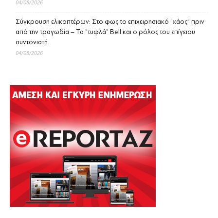
04/08/2026
Σύγκρουση ελικοπτέρων: Στο φως το επιχειρησιακό “χάος” πριν
από την τραγωδία – Τα “τυφλά” Bell και ο ρόλος του επίγειου
συντονιστή
04/08/2026