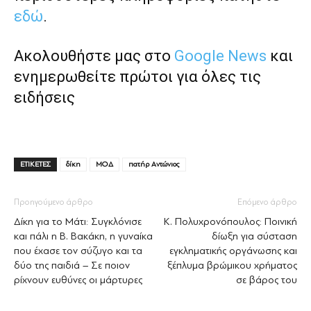
εδώ
.
Ακολουθήστε μας στο
Google News
και
ενημερωθείτε πρώτοι για όλες τις
ειδήσεις
ΕΤΙΚΕΤΕΣ
δίκη
ΜΟΔ
πατήρ Αντώνιος
Προηγούμενο άρθρο
Επόμενο άρθρο
Δίκη για το Μάτι: Συγκλόνισε
Κ. Πολυχρονόπουλος: Ποινική
και πάλι η Β. Βακάκη, η γυναίκα
δίωξη για σύσταση
που έχασε τον σύζυγο και τα
εγκληματικής οργάνωσης και
δύο της παιδιά – Σε ποιον
ξέπλυμα βρώμικου χρήματος
ρίχνουν ευθύνες οι μάρτυρες
σε βάρος του