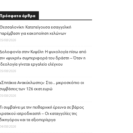
Πρόσφατα άρθρα
Θεσσαλονίκη: Κατεπείγουσα εισαγγελική
παρέμβαση για κακοποίηση χελώνων
05/08/2026
Δολοφονία στην Κυψέλη: Η ψυχολογία πίσω από
την «ψυχρή» συμπεριφορά του δράστη – Όταν η
ιδεολογία γίνεται εργαλείο ελέγχου
05/08/2026
«Σπιτάκια Ανακύκλωσης»: Στο… μικροσκόπιο οι
συμβάσεις των 126 εκατ.ευρώ
05/08/2026
Τι συμβαίνει με την πειθαρχική έρευνα σε βάρος
κρατικού ιατροδικαστή – Οι καταγγελίες της
δικηγόρου και τα αξιοπερίεργα
04/08/2026