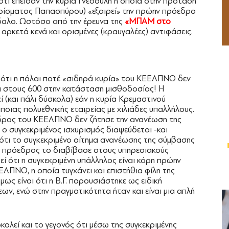
 ότι έπεισαν την κυρία Γνεσούλη η οποία στην πρότασή
ορίσματος Παπασπύρου) «εξαιρεί» την πρώην πρόεδρο
δαλο. Ωστόσο από την έρευνα της
«ΜΠΑΜ στο
ρκετά κενά και ορισμένες (κραυγαλέες) αντιφάσεις.
ί ότι η πάλαι ποτέ «σιδηρά κυρία» του ΚΕΕΛΠΝΟ δεν
α στους 600 στην κατάσταση μισθοδοσίας! Η
 (και πάλι δύσκολα) εάν η κυρία Κρεμαστινού
ποιας πολυεθνικής εταιρείας με χιλιάδες υπαλλήλους.
εδρος του ΚΕΕΛΠΝΟ δεν ζήτησε την ανανέωση της
 ο συγκεκριμένος ισχυρισμός διαψεύδεται -και
τι το συγκεκριμένο αίτημα ανανέωσης της σύμβασης
 ως πρόεδρος το διαβίβασε στους υπηρεσιακούς
θεί ότι η συγκεκριμένη υπάλληλος είναι κόρη πρώην
ΕΛΠΝΟ, η οποία τυγχάνει και επιστήθια φίλη της
ς είναι ότι η Β.Γ. παρουσιάστηκε ως ειδική
ν, ενώ στην πραγματικότητα ήταν και είναι μια απλή
λεί και το γεγονός ότι μέσω της συγκεκριμένης