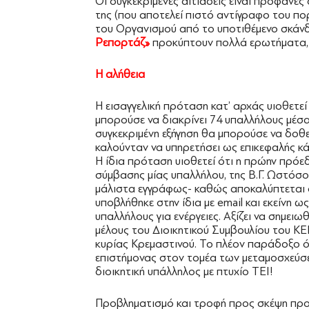
Οι συγκεκριμένες αιτιάσεις είναι προφανές
της (που αποτελεί πιστό αντίγραφο του π
του Οργανισμού από το υποτιθέμενο σκάν
Ρεπορτάζ»
προκύπτουν πολλά ερωτήματα, α
Η αλήθεια
Η εισαγγελική πρόταση κατ’ αρχάς υιοθετε
μπορούσε να διακρίνει 74 υπαλλήλους μέσ
συγκεκριμένη εξήγηση θα μπορούσε να δοθεί
καλούνταν να υπηρετήσει ως επικεφαλής κά
Η ίδια πρόταση υιοθετεί ότι η πρώην πρό
σύμβασης μίας υπαλλήλου, της Β.Γ. Ωστόσο
μάλιστα εγγράφως- καθώς αποκαλύπτεται ό
υποβλήθηκε στην ίδια με email και εκείνη
υπαλλήλους για ενέργειες. Αξίζει να σημειω
μέλους του Διοικητικού Συμβουλίου του ΚΕ
κυρίας Κρεμαστινού. Το πλέον παράδοξο όμω
επιστήμονας στον τομέα των μεταμοσχεύσεω
διοικητική υπάλληλος με πτυχίο ΤΕΙ!
Προβληματισμό και τροφή προς σκέψη προκα