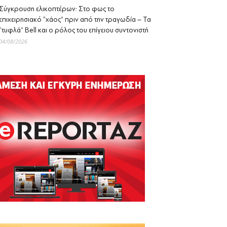
Σύγκρουση ελικοπτέρων: Στο φως το
επιχειρησιακό “χάος” πριν από την τραγωδία – Τα
“τυφλά” Bell και ο ρόλος του επίγειου συντονιστή
04/08/2026