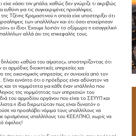
ι είχε χάσει την μπάλα, καθώς δεν γνώριζε τι ακριβώς
α ευθύνη για τις συγκεκριμένες προσλήψεις.
 της Τζένης Κρεμαστινού η οποία είχε υποστηρίξει ότι
 προσλήψεις των υπαλλήλων και ότι όσοι επιχείρησαν
ύν» οι ίδιοι. Έχουμε λοιπόν το οξύμωρο η εισαγγελική
παλλήλων αλλά όχι της επικεφαλής τους.
χε δηλώσει «αθώα του αίματος», υποστηρίζοντας ότι
οι αρμόδιες διοικητικές υπηρεσίες και
της οικονομικής υπηρεσίας, εν συνεχεία από τον
 Είναι ευνόητο ότι ο πρόεδρος είναι αδύνατον να
ης και τη νομιμότητα για κάθε έναν υπάλληλο που
έλεγχος της νομιμότητας των υπηρεσιών του
διά του αρμοδίου οργάνου που είναι το ΣΕΥΥΠ και
λιστα η ίδια διερωτώταν πως είναι δυνατόν ο
ύσε να προσλάβει νόμιμα τους υπαλλήλους να
 με ορισμένους υπαλλήλους του ΚΕΕΛΠΝΟ, χωρίς να
κό όφελος!