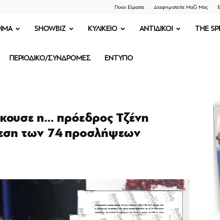
Ποιοι Είμαστε
Διαφημιστείτε Μαζί Μας
Ε
ΗΜΑ
SHOWBIZ
ΚΥΛΙΚΕΙΟ
ΑΝΤΙΔΙΚΟΙ
THE SP
ΠΕΡΙΟΔΙΚΟ/ΣΥΝΔΡΟΜΕΣ
ΕΝΤΥΠΟ
άκουσε η… πρόεδρος Τζένη
θεση των 74 προσλήψεων