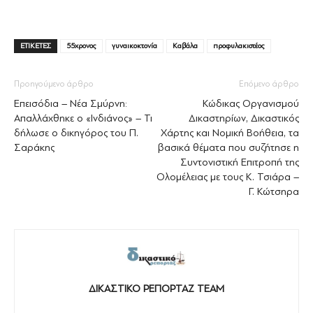
ΕΤΙΚΕΤΕΣ
55χρονος
γυναικοκτονία
Καβάλα
προφυλακιστέος
Προηγούμενο άρθρο
Επόμενο άρθρο
Επεισόδια – Νέα Σμύρνη:
Κώδικας Οργανισμού
Απαλλάχθηκε ο «Ινδιάνος» – Τι
Δικαστηρίων, Δικαστικός
δήλωσε ο δικηγόρος του Π.
Χάρτης και Νομική Βοήθεια, τα
Σαράκης
βασικά θέματα που συζήτησε η
Συντονιστική Επιτροπή της
Ολομέλειας με τους Κ. Τσιάρα –
Γ. Κώτσηρα
ΔΙΚΑΣΤΙΚΟ ΡΕΠΟΡΤΑΖ TEAM