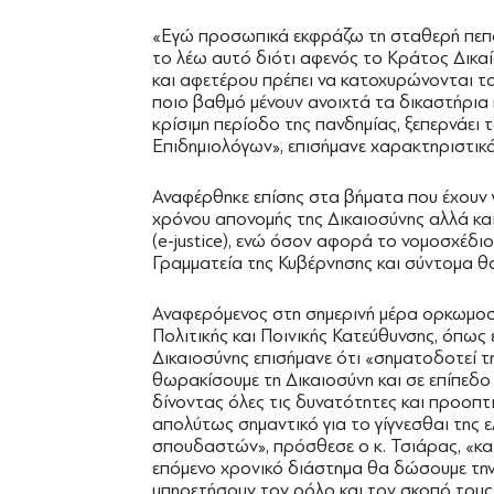
«Εγώ προσωπικά εκφράζω τη σταθερή πεποίθ
το λέω αυτό διότι αφενός το Κράτος Δικαί
και αφετέρου πρέπει να κατοχυρώνονται τ
ποιο βαθμό μένουν ανοιχτά τα δικαστήρια 
κρίσιμη περίοδο της πανδημίας, ξεπερνάει 
Επιδημιολόγων», επισήμανε χαρακτηριστικά
Αναφέρθηκε επίσης στα βήματα που έχουν γ
χρόνου απονομής της Δικαιοσύνης αλλά κα
(e-justice), ενώ όσον αφορά το νομοσχέδιο 
Γραμματεία της Κυβέρνησης και σύντομα θα
Αναφερόμενος στη σημερινή μέρα ορκωμοσί
Πολιτικής και Ποινικής Κατεύθυνσης, όπως
Δικαιοσύνης επισήμανε ότι «σηματοδοτεί τ
θωρακίσουμε τη Δικαιοσύνη και σε επίπεδ
δίνοντας όλες τις δυνατότητες και προοπτ
απολύτως σημαντικό για το γίγνεσθαι της ε
σπουδαστών», πρόσθεσε ο κ. Τσιάρας, «και 
επόμενο χρονικό διάστημα θα δώσουμε την 
υπηρετήσουν τον ρόλο και τον σκοπό τους