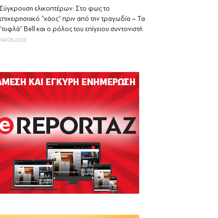
Σύγκρουση ελικοπτέρων: Στο φως το
επιχειρησιακό “χάος” πριν από την τραγωδία – Τα
“τυφλά” Bell και ο ρόλος του επίγειου συντονιστή
04/08/2026