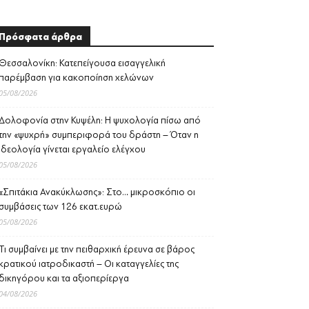
Πρόσφατα άρθρα
Θεσσαλονίκη: Κατεπείγουσα εισαγγελική
παρέμβαση για κακοποίηση χελώνων
05/08/2026
Δολοφονία στην Κυψέλη: Η ψυχολογία πίσω από
την «ψυχρή» συμπεριφορά του δράστη – Όταν η
ιδεολογία γίνεται εργαλείο ελέγχου
05/08/2026
«Σπιτάκια Ανακύκλωσης»: Στο… μικροσκόπιο οι
συμβάσεις των 126 εκατ.ευρώ
05/08/2026
Τι συμβαίνει με την πειθαρχική έρευνα σε βάρος
κρατικού ιατροδικαστή – Οι καταγγελίες της
δικηγόρου και τα αξιοπερίεργα
04/08/2026