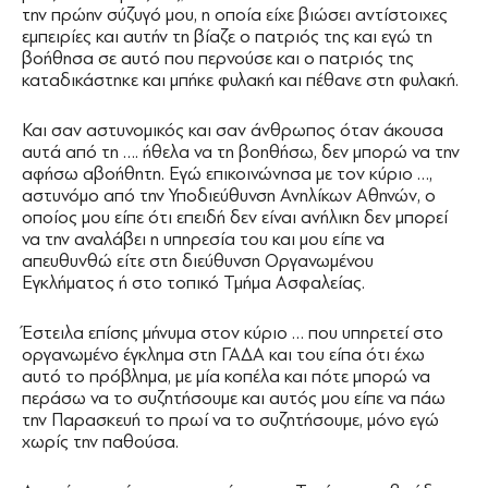
την πρώην σύζυγό μου, η οποία είχε βιώσει αντίστοιχες
εμπειρίες και αυτήν τη βίαζε ο πατριός της και εγώ τη
βοήθησα σε αυτό που περνούσε και ο πατριός της
καταδικάστηκε και μπήκε φυλακή και πέθανε στη φυλακή.
Και σαν αστυνομικός και σαν άνθρωπος όταν άκουσα
αυτά από τη …. ήθελα να τη βοηθήσω, δεν μπορώ να την
αφήσω αβοήθητη. Εγώ επικοινώνησα με τον κύριο …,
αστυνόμο από την Υποδιεύθυνση Ανηλίκων Αθηνών, ο
οποίος μου είπε ότι επειδή δεν είναι ανήλικη δεν μπορεί
να την αναλάβει η υπηρεσία του και μου είπε να
απευθυνθώ είτε στη διεύθυνση Οργανωμένου
Εγκλήματος ή στο τοπικό Τμήμα Ασφαλείας.
Έστειλα επίσης μήνυμα στον κύριο … που υπηρετεί στο
οργανωμένο έγκλημα στη ΓΑΔΑ και του είπα ότι έχω
αυτό το πρόβλημα, με μία κοπέλα και πότε μπορώ να
περάσω να το συζητήσουμε και αυτός μου είπε να πάω
την Παρασκευή το πρωί να το συζητήσουμε, μόνο εγώ
χωρίς την παθούσα.