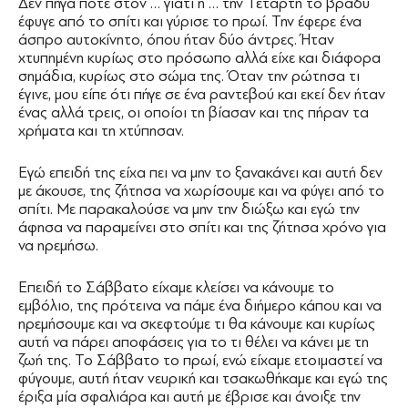
Δεν πήγα ποτέ στον … γιατί η … την Τετάρτη το βράδυ
έφυγε από το σπίτι και γύρισε το πρωί. Την έφερε ένα
άσπρο αυτοκίνητο, όπου ήταν δύο άντρες. Ήταν
χτυπημένη κυρίως στο πρόσωπο αλλά είχε και διάφορα
σημάδια, κυρίως στο σώμα της. Όταν την ρώτησα τι
έγινε, μου είπε ότι πήγε σε ένα ραντεβού και εκεί δεν ήταν
ένας αλλά τρεις, οι οποίοι τη βίασαν και της πήραν τα
χρήματα και τη χτύπησαν.
Εγώ επειδή της είχα πει να μην το ξανακάνει και αυτή δεν
με άκουσε, της ζήτησα να χωρίσουμε και να φύγει από το
σπίτι. Με παρακαλούσε να μην την διώξω και εγώ την
άφησα να παραμείνει στο σπίτι και της ζήτησα χρόνο για
να ηρεμήσω.
Επειδή το Σάββατο είχαμε κλείσει να κάνουμε το
εμβόλιο, της πρότεινα να πάμε ένα διήμερο κάπου και να
ηρεμήσουμε και να σκεφτούμε τι θα κάνουμε και κυρίως
αυτή να πάρει αποφάσεις για το τι θέλει να κάνει με τη
ζωή της. Το Σάββατο το πρωί, ενώ είχαμε ετοιμαστεί να
φύγουμε, αυτή ήταν νευρική και τσακωθήκαμε και εγώ της
έριξα μία σφαλιάρα και αυτή με έβρισε και άνοιξε την