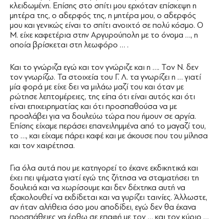
κλειδωμένη. Επίσης στο σπίτι μου ερχόταν επίσκεψη η
μητέρα της, ο αδερφός της, η μητέρα μου, ο αδερφός
μου και γενικώς είναι το σπίτι ανοιχτό σε πολύ κόσμο. Ο
Μ. είχε καφετέρια στην Αργυρούπολη με το όνομα …, η
οποία βρίσκεται στη λεωφόρο … .
Και το γνώριζα εγώ και τον γνώριζε και η …. Τον Ν. δεν
τον γνωρίζω. Τα στοιχεία του Γ. Λ. τα γνωρίζει η … γιατί
μία φορά με είχε δει να μιλάω μαζί του και όταν με
ρώτησε λεπτομέρειες, της είπα ότι είναι αυτός και ότι
είναι επιχειρηματίας και ότι προσπαθούσα να με
προσλάβει για να δουλεύω τώρα που ήμουν σε αργία.
Επίσης είχαμε περάσει επανειλημμένα από το μαγαζί του,
το …, και είχαμε πάρει καφέ και με άκουσε που του μίλησα
και τον χαιρέτησα.
Για όλα αυτά που με κατηγορεί το έκανε εκδικητικά και
έχει πει ψέματα γιατί εγώ της ζήτησα να σταματήσει τη
δουλειά και να χωρίσουμε και δεν δέχτηκα αυτή να
εξακολουθεί να εκδίδεται και να γυρίζει ταινίες. Άλλωστε,
αν ήταν αλήθεια όσο μου αποδίδει, εγώ δεν θα έκανα
προσπάθειες να έρθω σε επαφή με τον … και τον κύριο …