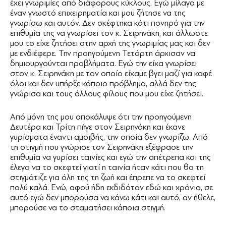
έχει γνωριμίες από διάφορους κύκλους. Εγώ μίλαγα με
έναν γνωστό επιχειρηματία και μου ζήτησε να της
γνωρίσω και αυτόν. Δεν σκέφτηκα κάτι πονηρό για την
επιθυμία της να γνωρίσει τον κ. Σειρηνάκη, και άλλωστε
μου το είχε ζητήσει στην αρχή της γνωριμίας μας και δεν
με ενδιέφερε. Την προηγούμενη Τετάρτη άρχισαν να
δημιουργούνται προβλήματα. Εγώ την είχα γνωρίσει
στον κ. Σειρηνάκη με τον οποίο είχαμε βγει μαζί για καφέ
όλοι και δεν υπήρξε κάποιο πρόβλημα, αλλά δεν της
γνώρισα και τους άλλους φίλους που μου είχε ζητήσει.
Από μόνη της μου αποκάλυψε ότι την προηγούμενη
Δευτέρα και Τρίτη πήγε στον Σειρηνάκη και έκανε
γυρίσματα έναντι αμοιβής, την οποία δεν γνωρίζω. Από
τη στιγμή που γνώρισε τον Σειρηνάκη εξέφρασε την
επιθυμία να γυρίσει ταινίες και εγώ την απέτρεπα και της
έλεγα να το σκεφτεί γιατί η ταινία ήταν κάτι που θα τη
στιγμάτιζε για όλη της τη ζωή και έπρεπε να το σκεφτεί
πολύ καλά. Ενώ, αφού ήδη εκδιδόταν εδώ και χρόνια, σε
αυτό εγώ δεν μπορούσα να κάνω κάτι και αυτό, αν ήθελε,
μπορούσε να το σταματήσει κάποια στιγμή.