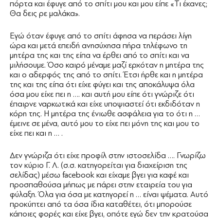
πόρτα και έφυγε από το σπίτι μου και μου είπε «Τι έκανες;
Θα δεις ρε μαλάκα».
Εγώ όταν έφυγε από το σπίτι άφησα να περάσει λίγη
ώρα και μετά επειδή ανησύχησα πήρα τηλέφωνο τη
μητέρα της και της είπα να έρθει από το σπίτι και να
μιλήσουμε. Όσο καιρό μέναμε μαζί ερχόταν η μητέρα της
και ο αδερφός της από το σπίτι. Έτσι ήρθε και η μητέρα
της και της είπα ότι είχε φύγει και της αποκάλυψα όλα
όσα μου είχε πει η …. και αυτή μου είπε ότι γνώριζε ότι
έπαιρνε ναρκωτικά και είχε υποψιαστεί ότι εκδιδόταν η
κόρη της. Η μητέρα της ένιωθε ασφάλεια για το ότι η …
έμεινε σε μένα, αυτό μου το είχε πει μόνη της και μου το
είχε πει και η … .
Δεν γνώριζα ότι είχε προφίλ στην ιστοσελίδα …. Γνωρίζω
τον κύριο Γ. Λ. (σ.σ. κατηγορείται για διαχείριση της
σελίδας) μέσω facebook και είχαμε βγει για καφέ και
προσπαθούσα μήπως με πάρει στην εταιρεία του για
φύλαξη. Όλα για όσα με κατηγορεί η … είναι ψέματα. Αυτό
προκύπτει από τα όσα ίδια καταθέτει, ότι μπορούσε
κάποιες φορές και είχε βγει, οπότε εγώ δεν την κρατούσα