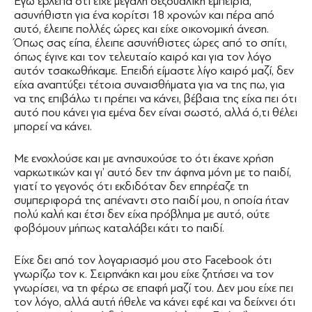
Εγώ έβλεπα ότι είχε μεγάλη σεξουαλική εμπειρία,
ασυνήθιστη για ένα κορίτσι 18 χρονών και πέρα από
αυτό, έλειπε πολλές ώρες και είχε οικονομική άνεση.
Όπως σας είπα, έλειπε ασυνήθιστες ώρες από το σπίτι,
όπως έγινε και τον τελευταίο καιρό και για τον λόγο
αυτόν τσακωθήκαμε. Επειδή είμαστε λίγο καιρό μαζί, δεν
είχα αναπτύξει τέτοια συναισθήματα για να της πω, για
να της επιβάλω τι πρέπει να κάνει, βέβαια της είχα πει ότι
αυτό που κάνει για εμένα δεν είναι σωστό, αλλά ό,τι θέλει
μπορεί να κάνει.
Με ενοχλούσε και με ανησυχούσε το ότι έκανε χρήση
ναρκωτικών και γι’ αυτό δεν την άφηνα μόνη με το παιδί,
γιατί το γεγονός ότι εκδιδόταν δεν επηρέαζε τη
συμπεριφορά της απέναντι στο παιδί μου, η οποία ήταν
πολύ καλή και έτσι δεν είχα πρόβλημα με αυτό, ούτε
φοβόμουν μήπως καταλάβει κάτι το παιδί.
Είχε δει από τον λογαριασμό μου στο Facebook ότι
γνωρίζω τον κ. Σειρηνάκη και μου είχε ζητήσει να τον
γνωρίσει, να τη φέρω σε επαφή μαζί του. Δεν μου είχε πει
τον λόγο, αλλά αυτή ήθελε να κάνει εφέ και να δείχνει ότι