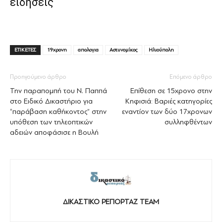
ειδήσεις
ΕΤΙΚΕΤΕΣ
19χρονη
απολογια
Αστυνομίκος
Ηλιούπολη
Προηγούμενο άρθρο
Επόμενο άρθρο
Την παραπομπή του Ν. Παππά
Επίθεση σε 15χρονο στην
στο Ειδικό Δικαστήριο για
Κηφισιά: Βαριές κατηγορίες
“παράβαση καθήκοντος” στην
εναντίον των δύο 17χρονων
υπόθεση των τηλεοπτικών
συλληφθέντων
αδειών αποφάσισε η Βουλή
ΔΙΚΑΣΤΙΚΟ ΡΕΠΟΡΤΑΖ TEAM