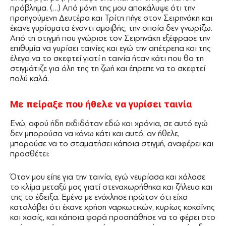
πρόβλημα. (…) Από μόνη της μου αποκάλυψε ότι την
προηγούμενη Δευτέρα και Τρίτη πήγε στον Σειρηνάκη και
έκανε γυρίσματα έναντι αμοιβής, την οποία δεν γνωρίζω.
Από τη στιγμή που γνώρισε τον Σειρηνάκη εξέφρασε την
επιθυμία να γυρίσει ταινίες και εγώ την απέτρεπα και της
έλεγα να το σκεφτεί γιατί η ταινία ήταν κάτι που θα τη
στιγμάτιζε για όλη της τη ζωή και έπρεπε να το σκεφτεί
πολύ καλά.
Με πείραξε που ήθελε να γυρίσει ταινία
Ενώ, αφού ήδη εκδιδόταν εδώ και χρόνια, σε αυτό εγώ
δεν μπορούσα να κάνω κάτι και αυτό, αν ήθελε,
μπορούσε να το σταματήσει κάποια στιγμή, αναφέρει και
προσθέτει:
Όταν μου είπε για την ταινία, εγώ νευρίασα και χάλασε
το κλίμα μεταξύ μας γιατί στεναχωρήθηκα και ζήλευα και
της το έδειξα. Εμένα με ενόχλησε πρώτον ότι είχα
καταλάβει ότι έκανε χρήση ναρκωτικών, κυρίως κοκαΐνης
και χασίς, και κάποια φορά προσπάθησε να το φέρει στο