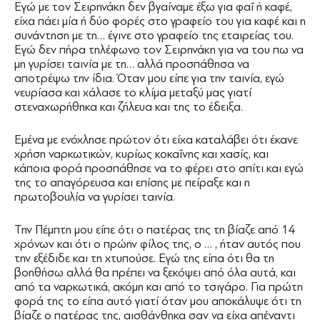
Εγώ με τον Σειρηνάκη δεν βγαίναμε έξω για φαΐ ή καφέ,
είχα πάει μία ή δύο φορές στο γραφείο του για καφέ και η
συνάντηση με τη… έγινε στο γραφείο της εταιρείας του.
Εγώ δεν πήρα τηλέφωνο τον Σειρηνάκη για να του πω να
μη γυρίσει ταινία με τη… αλλά προσπάθησα να
αποτρέψω την ίδια. Όταν μου είπε για την ταινία, εγώ
νευρίασα και χάλασε το κλίμα μεταξύ μας γιατί
στεναχωρήθηκα και ζήλευα και της το έδειξα.
Εμένα με ενόχλησε πρώτον ότι είχα καταλάβει ότι έκανε
χρήση ναρκωτικών, κυρίως κοκαΐνης και χασίς, και
κάποια φορά προσπάθησε να το φέρει στο σπίτι και εγώ
της το απαγόρευσα και επίσης με πείραξε και η
πρωτοβουλία να γυρίσει ταινία.
Την Πέμπτη μου είπε ότι ο πατέρας της τη βίαζε από 14
χρόνων και ότι ο πρώην φίλος της, ο … , ήταν αυτός που
την εξέδιδε και τη χτυπούσε. Εγώ της είπα ότι θα τη
βοηθήσω αλλά θα πρέπει να ξεκόψει από όλα αυτά, και
από τα ναρκωτικά, ακόμη και από το τσιγάρο. Για πρώτη
φορά της το είπα αυτό γιατί όταν μου αποκάλυψε ότι τη
βίαζε ο πατέρας της, αισθάνθηκα σαν να είχα απέναντι