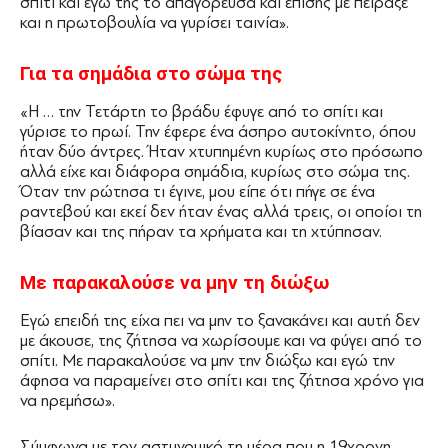
σπίτι και εγώ της το απαγόρευσα και επίσης με πείραξε
και η πρωτοβουλία να γυρίσει ταινία».
Για τα σημάδια στο σώμα της
«Η … την Τετάρτη το βράδυ έφυγε από το σπίτι και
γύρισε το πρωί. Την έφερε ένα άσπρο αυτοκίνητο, όπου
ήταν δύο άντρες. Ήταν χτυπημένη κυρίως στο πρόσωπο
αλλά είχε και διάφορα σημάδια, κυρίως στο σώμα της.
Όταν την ρώτησα τι έγινε, μου είπε ότι πήγε σε ένα
ραντεβού και εκεί δεν ήταν ένας αλλά τρεις, οι οποίοι τη
βίασαν και της πήραν τα χρήματα και τη χτύπησαν.
Με παρακαλούσε να μην τη διώξω
Εγώ επειδή της είχα πει να μην το ξανακάνει και αυτή δεν
με άκουσε, της ζήτησα να χωρίσουμε και να φύγει από το
σπίτι. Με παρακαλούσε να μην την διώξω και εγώ την
άφησα να παραμείνει στο σπίτι και της ζήτησα χρόνο για
να ηρεμήσω».
Σύμφωνα με τον αστυνομικό τη μέρα που η 19χρονη