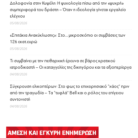
Δολοφονία στην Κυψέλη: Η ψυχολογία πίσω από την «ψυχρή»
συμπεριφορά του δράστη – Όταν η ιδεολογία γίνεται εργαλείο
ελέγχου
05/08/2026
«Σπιτάκια Ανακύκλωσης»: Στο… μικροσκόπιο οι συμβάσεις των
126 εκατ.ευρώ
05/08/2026
Τι συμβαίνει με την πειθαρχική έρευνα σε βάρος κρατικού
ιατροδικαστή – Οι καταγγελίες της δικηγόρου και τα αξιοπερίεργα
04/08/2026
Σύγκρουση ελικοπτέρων: Στο φως το επιχειρησιακό “χάος” πριν
από την τραγωδία – Τα “τυφλά” Bell και ο ρόλος του επίγειου
συντονιστή
04/08/2026