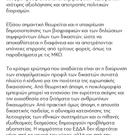
ισότιμης αξιολόγησης και αποτροπής πολιτικών
διορισμών.
Εξίσου σημαντική θεωρείται και η υποχρέωση
δημοσιοποίησης των βιογραφικών και των δηλώσεων
συμφερόντων όλων των δικαστών, ώστε να
αποκαθίσταται η διαφάνεια και να αποτρέπονται
υπόνοιες επιρροής από τρίτους φορείς, όπως τα
παραδείγματα με τις ΜΚΟ.
Το κρίσιμο ερώτημα που αναδύεται είναι αν η διεύρυνση
των επαγγελματικών προφίλ των δικαστών συνιστά
πλούτο ή κίνδυνο για την ποιότητα της ευρωπαϊκής
δικαιοσύνης. Από θεωρητική άποψη, η ποικιλομορφία
εμπειριών μπορεί να ενισχύσει την ευρύτητα σκέψης και
την ευαισθησία στα ζητήματα των ανθρωπίνων
δικαιωμάτων. Από πρακτική όμως άποψη, η απουσία
δικαστικής παιδείας, η αδυναμία κατανόησης της
λειτουργίας των εθνικών συστημάτων και οι πιθανές
εξωθεσμικές δεσμεύσεις δημιουργούν προβλήματα
αξιοπιστίας. Η νομιμότητα του ΕΔΔΑ δεν εξαρτάται
μόνο από το νομικό του κύρος, αλλά και από την