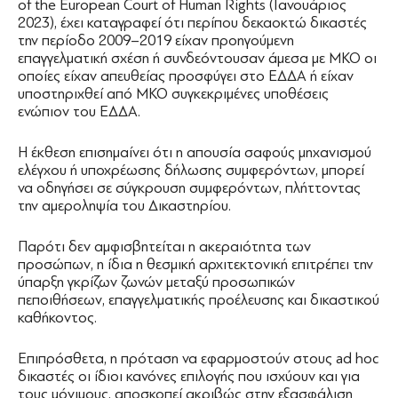
of the European Court of Human Rights (Ιανουάριος
2023), έχει καταγραφεί ότι περίπου δεκαοκτώ δικαστές
την περίοδο 2009–2019 είχαν προηγούμενη
επαγγελματική σχέση ή συνδεόντουσαν άμεσα με ΜΚΟ οι
οποίες είχαν απευθείας προσφύγει στο ΕΔΔΑ ή είχαν
υποστηριχθεί από ΜΚΟ συγκεκριμένες υποθέσεις
ενώπιον του ΕΔΔΑ.
Η έκθεση επισημαίνει ότι η απουσία σαφούς μηχανισμού
ελέγχου ή υποχρέωσης δήλωσης συμφερόντων, μπορεί
να οδηγήσει σε σύγκρουση συμφερόντων, πλήττοντας
την αμεροληψία του Δικαστηρίου.
Παρότι δεν αμφισβητείται η ακεραιότητα των
προσώπων, η ίδια η θεσμική αρχιτεκτονική επιτρέπει την
ύπαρξη γκρίζων ζωνών μεταξύ προσωπικών
πεποιθήσεων, επαγγελματικής προέλευσης και δικαστικού
καθήκοντος.
Επιπρόσθετα, η πρόταση να εφαρμοστούν στους ad hoc
δικαστές οι ίδιοι κανόνες επιλογής που ισχύουν και για
τους μόνιμους, αποσκοπεί ακριβώς στην εξασφάλιση