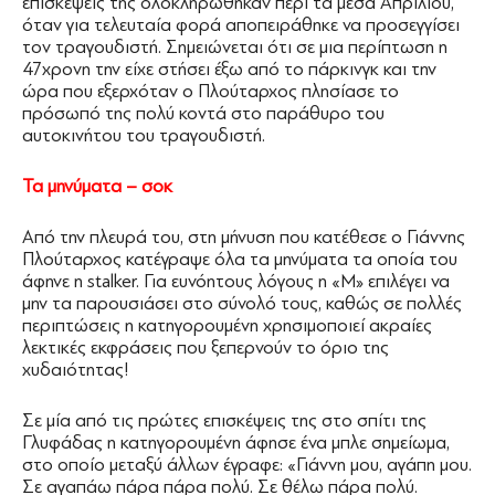
επισκέψεις της ολοκληρώθηκαν περί τα μέσα Απριλίου,
όταν για τελευταία φορά αποπειράθηκε να προσεγγίσει
τον τραγουδιστή. Σημειώνεται ότι σε μια περίπτωση η
47χρονη την είχε στήσει έξω από το πάρκινγκ και την
ώρα που εξερχόταν ο Πλούταρχος πλησίασε το
πρόσωπό της πολύ κοντά στο παράθυρο του
αυτοκινήτου του τραγουδιστή.
Τα μηνύματα – σοκ
Από την πλευρά του, στη μήνυση που κατέθεσε ο Γιάννης
Πλούταρχος κατέγραψε όλα τα μηνύματα τα οποία του
άφηνε η stalker. Για ευνόητους λόγους η «Μ» επιλέγει να
μην τα παρουσιάσει στο σύνολό τους, καθώς σε πολλές
περιπτώσεις η κατηγορουμένη χρησιμοποιεί ακραίες
λεκτικές εκφράσεις που ξεπερνούν το όριο της
χυδαιότητας!
Σε μία από τις πρώτες επισκέψεις της στο σπίτι της
Γλυφάδας η κατηγορουμένη άφησε ένα μπλε σημείωμα,
στο οποίο μεταξύ άλλων έγραφε: «Γιάννη μου, αγάπη μου.
Σε αγαπάω πάρα πάρα πολύ. Σε θέλω πάρα πολύ.