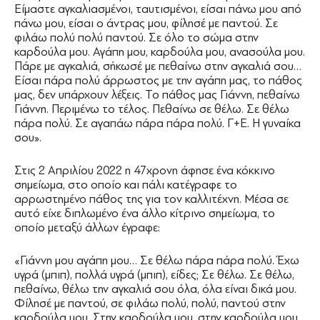
Είμαστε αγκαλιασμένοι, ταυτισμένοι, είσαι πάνω μου από
πάνω μου, είσαι ο άντρας μου, φίλησέ με παντού. Σε
φιλάω πολύ πολύ παντού. Σε όλο το σώμα στην
καρδούλα μου. Αγάπη μου, καρδούλα μου, ανασούλα μου.
Πάρε με αγκαλιά, σήκωσέ με πεθαίνω στην αγκαλιά σου…
Είσαι πάρα πολύ άρρωστος με την αγάπη μας, το πάθος
μας, δεν υπάρχουν λέξεις. Το πάθος μας Γιάννη, πεθαίνω
Γιάννη. Περιμένω το τέλος. Πεθαίνω σε θέλω. Σε θέλω
πάρα πολύ. Σε αγαπάω πάρα πάρα πολύ. Γ+Ε. Η γυναίκα
σου».
Στις 2 Απριλίου 2022 η 47χρονη άφησε ένα κόκκινο
σημείωμα, στο οποίο και πάλι κατέγραφε το
αρρωστημένο πάθος της για τον καλλιτέχνη. Μέσα σε
αυτό είχε διπλωμένο ένα άλλο κίτρινο σημείωμα, το
οποίο μεταξύ άλλων έγραφε:
«Γιάννη μου αγάπη μου… Σε θέλω πάρα πάρα πολύ. Έχω
υγρά (μπιπ), πολλά υγρά (μπιπ), είδες; Σε θέλω. Σε θέλω,
πεθαίνω, θέλω την αγκαλιά σου όλα, όλα είναι δικά μου.
Φίλησέ με παντού, σε φιλάω πολύ, πολύ, παντού στην
καρδούλα μου. Στην καρδούλα μου, στην καρδούλα μου.