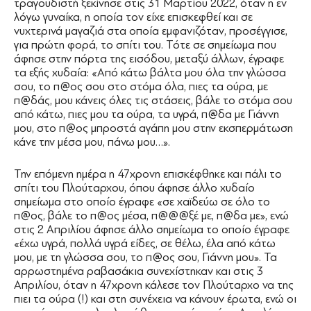
τραγουδιστή ξεκίνησε στις 31 Μαρτίου 2022, όταν η εν
λόγω γυναίκα, η οποία τον είχε επισκεφθεί και σε
νυχτερινά μαγαζιά στα οποία εμφανιζόταν, προσέγγισε,
για πρώτη φορά, το σπίτι του. Τότε σε σημείωμα που
άφησε στην πόρτα της εισόδου, μεταξύ άλλων, έγραφε
τα εξής χυδαία: «Από κάτω βάλτα μου όλα την γλώσσα
σου, το π@ος σου στο στόμα όλα, πιες τα ούρα, με
π@δάς, μου κάνεις όλες τις στάσεις, βάλε το στόμα σου
από κάτω, πιες μου τα ούρα, τα υγρά, π@δα με Γιάννη
μου, στο π@ος μπροστά αγάπη μου στην εκσπερμάτωση
κάνε την μέσα μου, πάνω μου…».
Την επόμενη ημέρα η 47χρονη επισκέφθηκε και πάλι το
σπίτι του Πλούταρχου, όπου άφησε άλλο χυδαίο
σημείωμα στο οποίο έγραφε «σε χαϊδεύω σε όλο το
π@ος, βάλε το π@ος μέσα, π@@@ξέ με, π@δα με», ενώ
στις 2 Απριλίου άφησε άλλο σημείωμα το οποίο έγραφε
«έχω υγρά, πολλά υγρά είδες, σε θέλω, έλα από κάτω
μου, με τη γλώσσα σου, το π@ος σου, Γιάννη μου». Τα
αρρωστημένα ραβασάκια συνεχίστηκαν και στις 3
Απριλίου, όταν η 47χρονη κάλεσε τον Πλούταρχο να της
πιει τα ούρα (!) και στη συνέχεια να κάνουν έρωτα, ενώ οι