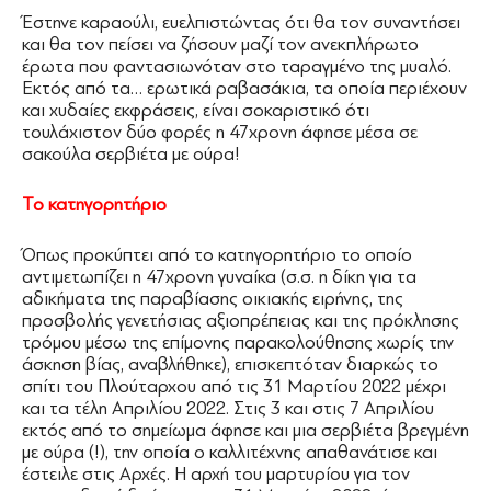
Έστηνε καραούλι, ευελπιστώντας ότι θα τον συναντήσει
και θα τον πείσει να ζήσουν μαζί τον ανεκπλήρωτο
έρωτα που φαντασιωνόταν στο ταραγμένο της μυαλό.
Εκτός από τα… ερωτικά ραβασάκια, τα οποία περιέχουν
και χυδαίες εκφράσεις, είναι σοκαριστικό ότι
τουλάχιστον δύο φορές η 47χρονη άφησε μέσα σε
σακούλα σερβιέτα με ούρα!
Το κατηγορητήριο
Όπως προκύπτει από το κατηγορητήριο το οποίο
αντιμετωπίζει η 47χρονη γυναίκα (σ.σ. η δίκη για τα
αδικήματα της παραβίασης οικιακής ειρήνης, της
προσβολής γενετήσιας αξιοπρέπειας και της πρόκλησης
τρόμου μέσω της επίμονης παρακολούθησης χωρίς την
άσκηση βίας, αναβλήθηκε), επισκεπτόταν διαρκώς το
σπίτι του Πλούταρχου από τις 31 Μαρτίου 2022 μέχρι
και τα τέλη Απριλίου 2022. Στις 3 και στις 7 Απριλίου
εκτός από το σημείωμα άφησε και μια σερβιέτα βρεγμένη
με ούρα (!), την οποία ο καλλιτέχνης απαθανάτισε και
έστειλε στις Αρχές. Η αρχή του μαρτυρίου για τον