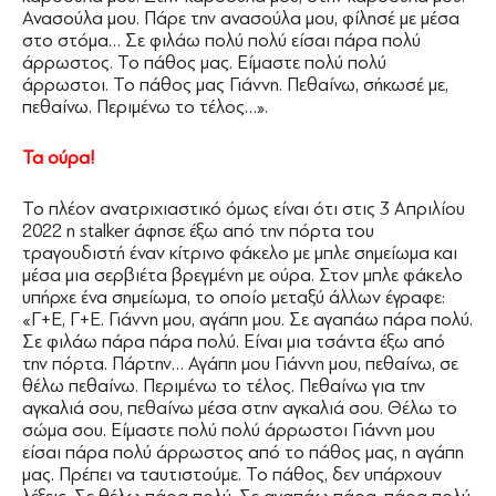
Ανασούλα μου. Πάρε την ανασούλα μου, φίλησέ με μέσα
στο στόμα… Σε φιλάω πολύ πολύ είσαι πάρα πολύ
άρρωστος. Το πάθος μας. Είμαστε πολύ πολύ
άρρωστοι. Το πάθος μας Γιάννη. Πεθαίνω, σήκωσέ με,
πεθαίνω. Περιμένω το τέλος…».
Τα ούρα!
Το πλέον ανατριχιαστικό όμως είναι ότι στις 3 Απριλίου
2022 η stalker άφησε έξω από την πόρτα του
τραγουδιστή έναν κίτρινο φάκελο με μπλε σημείωμα και
μέσα μια σερβιέτα βρεγμένη με ούρα. Στον μπλε φάκελο
υπήρχε ένα σημείωμα, το οποίο μεταξύ άλλων έγραφε:
«Γ+Ε, Γ+Ε. Γιάννη μου, αγάπη μου. Σε αγαπάω πάρα πολύ.
Σε φιλάω πάρα πάρα πολύ. Είναι μια τσάντα έξω από
την πόρτα. Πάρτην… Αγάπη μου Γιάννη μου, πεθαίνω, σε
θέλω πεθαίνω. Περιμένω το τέλος. Πεθαίνω για την
αγκαλιά σου, πεθαίνω μέσα στην αγκαλιά σου. Θέλω το
σώμα σου. Είμαστε πολύ πολύ άρρωστοι Γιάννη μου
είσαι πάρα πολύ άρρωστος από το πάθος μας, η αγάπη
μας. Πρέπει να ταυτιστούμε. Το πάθος, δεν υπάρχουν