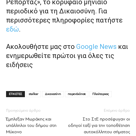
Ρεπορτάζ», το κορυφαίο μηνιαίο
περιοδικό για τη Δικαιοσύνη. Για
περισσότερες πληροφορίες πατήστε
εδώ
.
Ακολουθήστε μας στο
Google News
και
ενημερωθείτε πρώτοι για όλες τις
ειδήσεις
ΕΤΙΚΕΤΕΣ
stalker
Δικαιοσύνη
παρενόχλησε
Πλούταρχος
Προηγούμενο άρθρο
Επόμενο άρθρο
Έμπλεξαν Μωράκης και
Στο ΣτΕ προσέφυγαν οι
υπάλληλοι του δήμου στη
οδηγοί ταξί για την τοποθέτηση
Μύκονο
αυτοκόλλητου σήματος