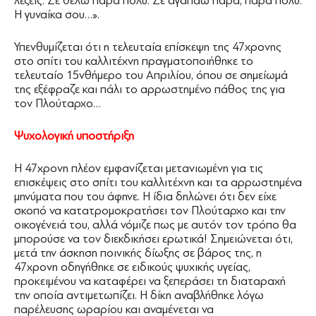
λέξεις. Σε θέλω πάρα πολύ. Σε αγαπάω πάρα, πάρα πολύ.
Η γυναίκα σου…».
Πλούταρχο
Υπενθυμίζεται ότι η τελευταία επίσκεψη της 47χρονης
στο σπίτι του καλλιτέχνη πραγματοποιήθηκε το
τελευταίο 15νθήμερο του Απριλίου, όπου σε σημείωμά
της εξέφραζε και πάλι το αρρωστημένο πάθος της για
τον Πλούταρχο…
Ψυχολογική υποστήριξη
Η 47χρονη πλέον εμφανίζεται μετανιωμένη για τις
επισκέψεις στο σπίτι του καλλιτέχνη και τα αρρωστημένα
μηνύματα που του άφηνε. Η ίδια δηλώνει ότι δεν είχε
σκοπό να κατατρομοκρατήσει τον Πλούταρχο και την
οικογένειά του, αλλά νόμιζε πως με αυτόν τον τρόπο θα
μπορούσε να τον διεκδικήσει ερωτικά! Σημειώνεται ότι,
μετά την άσκηση ποινικής δίωξης σε βάρος της, η
47χρονη οδηγήθηκε σε ειδικούς ψυχικής υγείας,
προκειμένου να καταφέρει να ξεπεράσει τη διαταραχή
την οποία αντιμετωπίζει. Η δίκη αναβλήθηκε λόγω
παρέλευσης ωραρίου και αναμένεται να