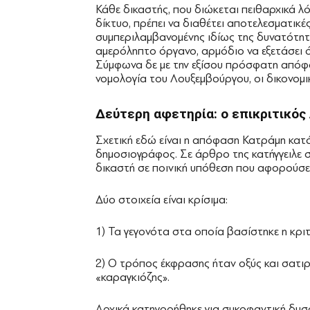
Κάθε δικαστής, που διώκεται πειθαρχικά λ
δίκτυο, πρέπει να διαθέτει αποτελεσματικές
συμπεριλαμβανομένης ιδίως της δυνατότητ
αμερόληπτο όργανο, αρμόδιο να εξετάσει ό
Σύμφωνα δε με την εξίσου πρόσφατη απόφ
νομολογία του Λουξεμβούργου, οι δικονομικ
Δεύτερη αφετηρία: ο επικριτικός
Σχετική εδώ είναι η απόφαση Κατράμη κα
δημοσιογράφος. Σε άρθρο της κατήγγειλε σ
δικαστή σε ποινική υπόθεση που αφορούσε 
Δύο στοιχεία είναι κρίσιμα:
1) Τα γεγονότα στα οποία βασίστηκε η κριτ
2) Ο τρόπος έκφρασης ήταν οξύς και σατιρ
«καραγκιόζης».
Αρχικά κατηγορήθηκε για συκοφαντική δυσ