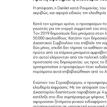
Η απόφαση, η Danilet κατά Ρουμανίας, του
ακριβώς, και αφορά ειδικώς την ελευθερία
Κατά τον κρίσιμο χρόνο, ο προσφεύγων ήτ
γνωστός για την ενεργό συμμετοχή του στις
Τον 2019 δημοσίευσε δύο μηνύματα στον λ
50.000 ακολούθους. Κατόπιν των δημοσιεύ
Δικαστικού Συμβουλίου του επέβαλε την κ
δύο μήνες, επειδή δεν τήρησε το καθήκον α
πρώτο από τα επίμαχα μηνύματα αμφισβητο
ότι αυτοί ελέγχονταν από την πολιτική τάξ
προστασία της δημοκρατίας· ως προς το δε
χρησιμοποίησε ο προσφεύγων ήταν χυδαία κ
πορίσματα αυτά επιβεβαιώθηκαν από το Α
Ενώπιον του Στρασβούργου, ο προσφεύγω
ελευθερία έκφρασης. Με την απόφασή του 
Δικαστηρίου διαπίστωσε παραβίαση με 4 ψ
κατέληξε στο ίδιο συμπέρασμα με ψήφους 10
αφορούσαν ζητήματα γενικού ενδιαφέροντο
ανταποκρινόταν σε «επιτακτική κοινωνική 