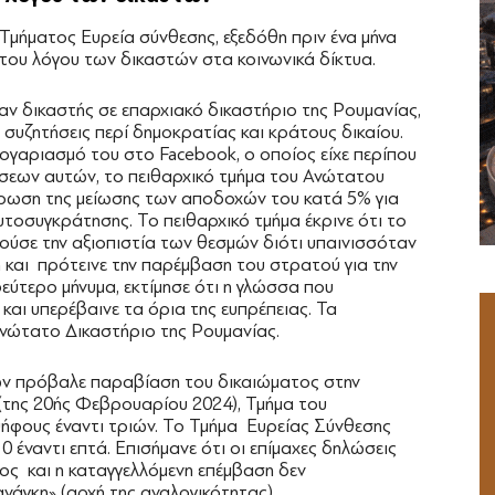
 Τμήματος Ευρεία σύνθεσης, εξεδόθη πριν ένα μήνα
 του λόγου των δικαστών στα κοινωνικά δίκτυα.
αν δικαστής σε επαρχιακό δικαστήριο της Ρουμανίας,
 συζητήσεις περί δημοκρατίας και κράτους δικαίου.
ογαριασμό του στο Facebook, ο οποίος είχε περίπου
σεων αυτών, το πειθαρχικό τμήμα του Ανώτατου
ύρωση της μείωσης των αποδοχών του κατά 5% για
υτοσυγκράτησης. Το πειθαρχικό τμήμα έκρινε ότι το
ύσε την αξιοπιστία των θεσμών διότι υπαινισσόταν
η και πρότεινε την παρέμβαση του στρατού για την
ύτερο μήνυμα, εκτίμησε ότι η γλώσσα που
αι υπερέβαινε τα όρια της ευπρέπειας. Τα
νώτατο Δικαστήριο της Ρουμανίας.
ν πρόβαλε παραβίαση του δικαιώματος στην
(της 20ής Φεβρουαρίου 2024), Τμήμα του
ήφους έναντι τριών. Το Τμήμα Ευρείας Σύνθεσης
 έναντι επτά. Επισήμανε ότι οι επίμαχες δηλώσεις
ς και η καταγγελλόμενη επέμβαση δεν
ανάγκη» (αρχή της αναλογικότητας).