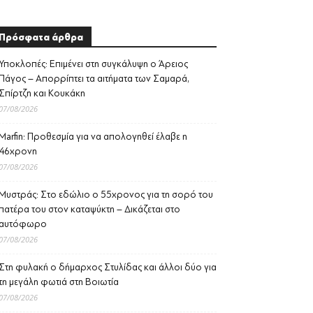
Πρόσφατα άρθρα
Υποκλοπές: Επιμένει στη συγκάλυψη ο Άρειος
Πάγος – Απορρίπτει τα αιτήματα των Σαμαρά,
Σπίρτζη και Κουκάκη
07/08/2026
Marfin: Προθεσμία για να απολογηθεί έλαβε η
46χρονη
07/08/2026
Μυστράς: Στο εδώλιο ο 55χρονος για τη σορό του
πατέρα του στον καταψύκτη – Δικάζεται στο
αυτόφωρο
07/08/2026
Στη φυλακή ο δήμαρχος Στυλίδας και άλλοι δύο για
τη μεγάλη φωτιά στη Βοιωτία
07/08/2026