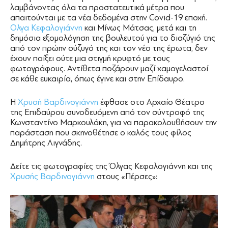
λαμβάνοντας όλα τα προστατευτικά μέτρα που
απαιτούνται με τα νέα δεδομένα στην Covid-19 εποχή.
Ολγα Κεφαλογιάννη
και Μίνως Μάτσας, μετά και τη
δημόσια εξομολόγηση της βουλευτού για το διαζύγιό της
από τον πρώην σύζυγό της και τον νέο της έρωτα, δεν
έχουν παίξει ούτε μια στιγμή κρυφτό με τους
φωτογράφους. Αντίθετα ποζάρουν μαζί χαμογελαστοί
σε κάθε ευκαιρία, όπως έγινε και στην Επίδαυρο.
Η
Χρυσή Βαρδινογιάννη
έφθασε στο Αρχαίο Θέατρο
της Επιδαύρου συνοδευόμενη από τον σύντροφό της
Κωνσταντίνο Μαρκουλάκη, για να παρακολουθήσουν την
παράσταση που σκηνοθέτησε ο καλός τους φίλος
Δημήτρης Λιγνάδης.
Δείτε τις φωτογραφίες της Όλγας Κεφαλογιάννη και της
Χρυσής Βαρδινογιάννη
στους «Πέρσες»: