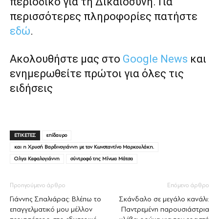
περιοδικό για τη Δικαιοσύνη. Για
περισσότερες πληροφορίες πατήστε
εδώ
.
Ακολουθήστε μας στο
Google News
και
ενημερωθείτε πρώτοι για όλες τις
ειδήσεις
ΕΤΙΚΕΤΕΣ
επίδαυρο
και η Χρυσή Βαρδινογιάννη με τον Κωνσταντίνο Μαρκουλάκη.
Ολγα Κεφαλογιάννη
σύντροφό της Μίνωα Μάτσα
Προηγούμενο άρθρο
Επόμενο άρθρο
Γιάννης Σπαλιάρας: Βλέπω το
Σκάνδαλο σε μεγάλο κανάλι:
επαγγελματικό μου μέλλον
Παντρεμένη παρουσιάστρια