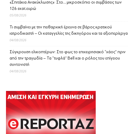
«Σπιτάκια Ανακύκλωσης»: Στο… μικροσκόπιο οι συμβάσεις των
126 εκατ.ευρώ
05/08/2026
Τι συμβαίνει με την πειθαρχική έρευνα σε βάρος κρατικού
ιατροδικαστή – Οι καταγγελίες της δικηγόρου και τα αξιοπερίεργα
04/08/2026
Σύγκρουση ελικοπτέρων: Στο φως το επιχειρησιακό “χάος” πριν
από την τραγωδία – Τα “τυφλά” Bell και ο ρόλος του επίγειου
συντονιστή
04/08/2026