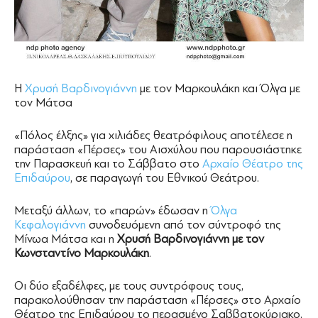
Η
Χρυσή Βαρδινογιάννη
με τον Μαρκουλάκη και Όλγα με
τον Μάτσα
«Πόλος έλξης» για χιλιάδες θεατρόφιλους αποτέλεσε η
παράσταση «Πέρσες» του Αισχύλου που παρουσιάστηκε
την Παρασκευή και το Σάββατο στο
Αρχαίο Θέατρο της
Επιδαύρου
, σε παραγωγή του Εθνικού Θεάτρου.
Μεταξύ άλλων, το «παρών» έδωσαν η
Όλγα
Κεφαλογιάννη
συνοδευόμενη από τον σύντροφό της
Μίνωα Μάτσα και η
Χρυσή Βαρδινογιάννη με τον
Κωνσταντίνο Μαρκουλάκη
.
Οι δύο εξαδέλφες, με τους συντρόφους τους,
παρακολούθησαν την παράσταση «Πέρσες» στο Αρχαίο
Θέατρο της Επιδαύρου το περασμένο Σαββατοκύριακο,