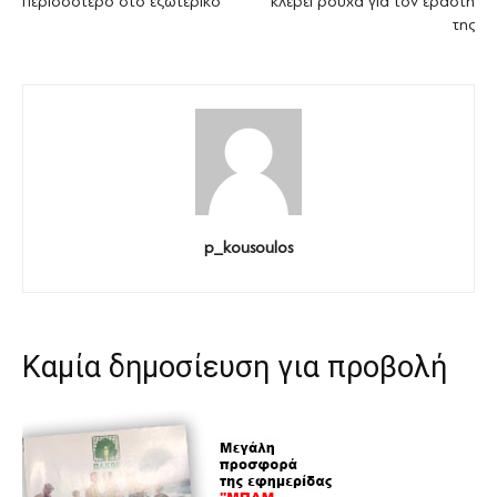
περισσότερο στο εξωτερικό
κλέβει ρούχα για τον εραστή
της
p_kousoulos
Καμία δημοσίευση για προβολή