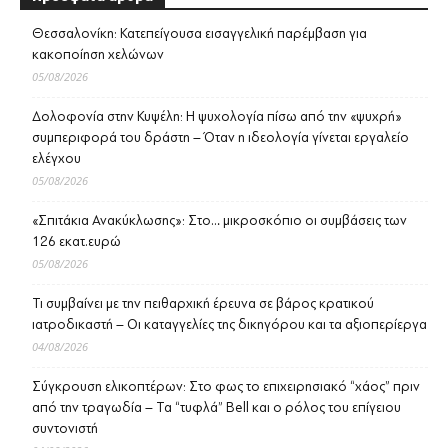
Θεσσαλονίκη: Κατεπείγουσα εισαγγελική παρέμβαση για
κακοποίηση χελώνων
05/08/2026
Δολοφονία στην Κυψέλη: Η ψυχολογία πίσω από την «ψυχρή»
συμπεριφορά του δράστη – Όταν η ιδεολογία γίνεται εργαλείο
ελέγχου
05/08/2026
«Σπιτάκια Ανακύκλωσης»: Στο… μικροσκόπιο οι συμβάσεις των
126 εκατ.ευρώ
05/08/2026
Τι συμβαίνει με την πειθαρχική έρευνα σε βάρος κρατικού
ιατροδικαστή – Οι καταγγελίες της δικηγόρου και τα αξιοπερίεργα
04/08/2026
Σύγκρουση ελικοπτέρων: Στο φως το επιχειρησιακό “χάος” πριν
από την τραγωδία – Τα “τυφλά” Bell και ο ρόλος του επίγειου
συντονιστή