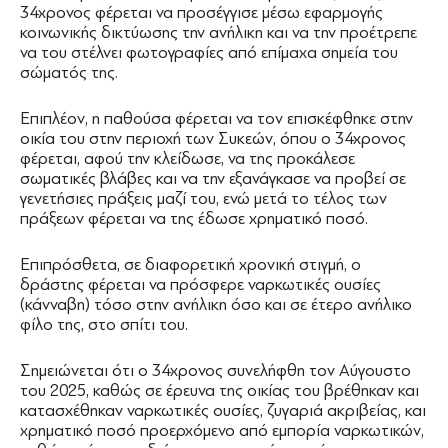
34χρονος φέρεται να προσέγγισε μέσω εφαρμογής
κοινωνικής δικτύωσης την ανήλικη και να την προέτρεπε
να του στέλνει φωτογραφίες από επίμαχα σημεία του
σώματός της.
Επιπλέον, η παθούσα φέρεται να τον επισκέφθηκε στην
οικία του στην περιοχή των Συκεών, όπου ο 34χρονος
φέρεται, αφού την κλείδωσε, να της προκάλεσε
σωματικές βλάβες και να την εξανάγκασε να προβεί σε
γενετήσιες πράξεις μαζί του, ενώ μετά το τέλος των
πράξεων φέρεται να της έδωσε χρηματικό ποσό.
Επιπρόσθετα, σε διαφορετική χρονική στιγμή, ο
δράστης φέρεται να πρόσφερε ναρκωτικές ουσίες
(κάνναβη) τόσο στην ανήλικη όσο και σε έτερο ανήλικο
φίλο της, στο σπίτι του.
Σημειώνεται ότι ο 34χρονος συνελήφθη τον Αύγουστο
του 2025, καθώς σε έρευνα της οικίας του βρέθηκαν και
κατασχέθηκαν ναρκωτικές ουσίες, ζυγαριά ακριβείας, και
χρηματικό ποσό προερχόμενο από εμπορία ναρκωτικών,