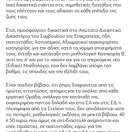
(και) δικαστικά ενάντια στις νομοθετικές διατάξεις που
τους πλήττουν και τους αδικούν σε κάθε επίπεδο της
ζωής τους.
Έτσι, προσφεύγουν δικαστικά στο Ανώτατο Διοικητικό
Δικαστήριο του Συμβουλίου της Επικρατείας, ήδη,
εκατοντάδες Αστυνομικοί, Αξιωματικοί συγκεκριμένης
κατηγορίας, για την άδικη, κατά τα νόμιμα επιχειρήματά
τους, ένταξη και κατάταξη στη μισθολογική Κατηγορία Β’,
αντί της Α’ και για το ισχύον και για το επερχόμενο νέο
(Ειδικό) Μισθολόγιο, που δεν λαμβάνει υπόψη τον
βαθμό, τις σπουδές και την εξέλιξή τους.
Είναι σχεδόν βέβαιο, ότι όπως διαφαίνεται από τις
πρώτες εντυπώσεις, απόψεις και τα σχόλια, από κάθε
εργατική Ομάδα, ανάλογα την κατάταξή της,
συγκεκριμένα παντού δηλαδή και στα ΣΑ και στις ΕΔ, η
πλειοψηφία από τα Στελέχη τους, δεν αποδέχονται ούτε
τις πενιχρές, μισθολογικές αυξήσεις σε μεικτά βέβαια, 40
ή 50 ευρώ, που όμως σε αντιδιαστολή ανέρχονται και
είναι τεράστιες, σε εκατοντάδες ευρώ, για την