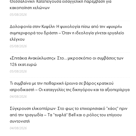
Θεσσαλονίκη: Κατεπείγουσα εισαγγελική παρέμβαση για
κακοποίηση χελώνων
05/08/2026
Δολοφονία στην Κυψέλη: Η ψυχολογία πίσω από την «ψυχρή»
συμπεριφορά του δράστη – Όταν η ιδεολογία γίνεται εργαλείο
ελέγχου
05/08/2026
«Σπιτάκια Ανακύκλωσης»: Στο… μικροσκόπιο οι συμβάσεις των
126 εκατ.ευρώ
05/08/2026
Τι συμβαίνει με την πειθαρχική έρευνα σε βάρος κρατικού
ιατροδικαστή – Οι καταγγελίες της δικηγόρου και τα αξιοπερίεργα
04/08/2026
Σύγκρουση ελικοπτέρων: Στο φως το επιχειρησιακό “χάος” πριν
από την τραγωδία – Τα “τυφλά” Bell και ο ρόλος του επίγειου
συντονιστή
04/08/2026