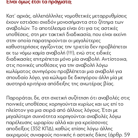
Είναι όμως έτσι τα πράγματα;
Κατ’ αρχάς, αλλεπάλληλες νομοθετικές μεταρρυθμίσεις
έχουν εστιάσει σχεδόν μονοσήμαντα στο ζήτημα των
αναβολών. Το αποτέλεσμα είναι ότι για τις αστικές
υποθέσεις, στη μεν τακτική διαδικασία, που είναι εκείνη
στην οποία παρατηρούνται οι μεγαλύτερες
καθυστερήσεις εγγίζοντας την τριετία δεν προβλέπεται
εκ τω νόμω καμία αναβολή (!!!), ενώ στις ειδικές
διαδικασίες επιτρέπεται μόνο μία αναβολή. Αντίστοιχα,
στις ποινικές υποθέσεις για την αναβολή λόγω
κωλύματος συνηγόρου προβλέπεται μια αναβολή για
σπουδαίο λόγο, για κώλυμα δε δικηγόρου άλλη μία με
αυστηρά κριτήρια απόδειξης της ανωτέρας βίας.
Παροράται, δε, στη σχετική συζήτηση ότι αναβολές στις
ποινικές υποθέσεις χορηγούνται κυρίως και ως επί το
πλείστον για μια σειρά από άλλους λόγους. Έτσι με
μεγαλύτερη συχνότητα χορηγούνται αναβολές λόγω
παρέλευσης ωραρίου αλλά και για κρείσσονες
αποδείξεις (352 ΚΠΔ), καθώς επίσης λόγω άλλης
εκκρεμούς συναφούς ποινικής ή αστικής δίκης (άρθρ. 59