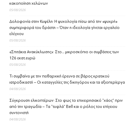
κακοποίηση χελώνων
05/08/2026
Δολοφονία στην Κυψέλη: Η ψυχολογία πίσω από την «ψυχρή»
συμπεριφορά του δράστη – Όταν η ιδεολογία γίνεται εργαλείο
ελέγχου
05/08/2026
«Σπιτάκια Ανακύκλωσης»: Στο… μικροσκόπιο οι συμβάσεις των
126 εκατ.ευρώ
05/08/2026
Τι συμβαίνει με την πειθαρχική έρευνα σε βάρος κρατικού
ιατροδικαστή – Οι καταγγελίες της δικηγόρου και τα αξιοπερίεργα
04/08/2026
Σύγκρουση ελικοπτέρων: Στο φως το επιχειρησιακό “χάος” πριν
από την τραγωδία – Τα “τυφλά” Bell και ο ρόλος του επίγειου
συντονιστή
04/08/2026