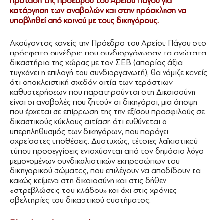
πρόταση της προέδρου του Αρείου Πάγου για
κατάργηση των αναβολών και στην πρόσκληση να
υποβληθεί από κοινού με τους δικηγόρους.
Ακούγοντας κανείς την Πρόεδρο του Αρείου Πάγου στο
πρόσφατο συνέδριο που συνδιοργάνωσαν τα ανώτατα
δικαστήρια της χώρας με τον ΣΕΒ (απορίας άξια
τυγχάνει η επιλογή του συνδιοργανωτή), θα νόμιζε κανείς
ότι αποκλειστική σχεδόν αιτία των τεράστιων
καθυστερήσεων που παρατηρούνται στη Δικαιοσύνη
είναι οι αναβολές που ζητούν οι δικηγόροι, μια άποψη
που έρχεται σε επίρρωση της την εξίσου προσφιλούς σε
δικαστικούς κύκλους αιτίαση ότι ευθύνεται ο
υπερπληθυσμός των δικηγόρων, που παράγει
αχρείαστες υποθέσεις. Δυστυχώς, τέτοιες λαϊκιστικού
τύπου προσεγγίσεις ενισχύονται από τον δημόσιο λόγο
μεμονομένων συνδικαλιστικών εκπροσώπων του
δικηγορικού σώματος, που επιλέγουν να αποδίδουν τα
κακώς κείμενα στη δικαιοσύνη και στις δήθεν
«στρεβλώσεις του κλάδου» και όχι στις χρόνιες
αβελτηρίες του δικαστικού συστήματος.