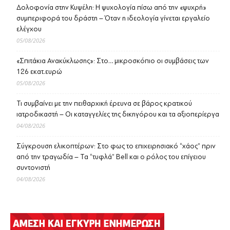
Δολοφονία στην Κυψέλη: Η ψυχολογία πίσω από την «ψυχρή»
συμπεριφορά του δράστη – Όταν η ιδεολογία γίνεται εργαλείο
ελέγχου
05/08/2026
«Σπιτάκια Ανακύκλωσης»: Στο… μικροσκόπιο οι συμβάσεις των
126 εκατ.ευρώ
05/08/2026
Τι συμβαίνει με την πειθαρχική έρευνα σε βάρος κρατικού
ιατροδικαστή – Οι καταγγελίες της δικηγόρου και τα αξιοπερίεργα
04/08/2026
Σύγκρουση ελικοπτέρων: Στο φως το επιχειρησιακό “χάος” πριν
από την τραγωδία – Τα “τυφλά” Bell και ο ρόλος του επίγειου
συντονιστή
04/08/2026