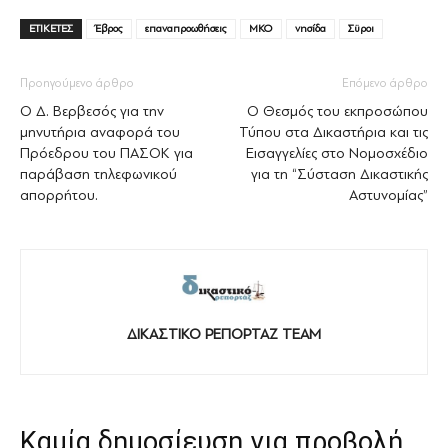
ΕΤΙΚΕΤΕΣ
Έβρος
επαναπροωθήσεις
ΜΚΟ
νησίδα
Σϋροι
Προηγούμενο άρθρο
Επόμενο άρθρο
Ο Δ. Βερβεσός για την
Ο Θεσμός του εκπροσώπου
μηνυτήρια αναφορά του
Τύπου στα Δικαστήρια και τις
Πρόεδρου του ΠΑΣΟΚ για
Εισαγγελίες στο Νομοσχέδιο
παράβαση τηλεφωνικού
για τη “Σύσταση Δικαστικής
απορρήτου.
Αστυνομίας”
ΔΙΚΑΣΤΙΚΟ ΡΕΠΟΡΤΑΖ TEAM
Καμία δημοσίευση για προβολή