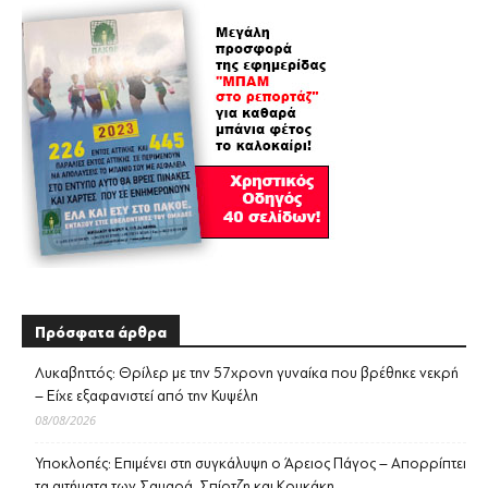
Πρόσφατα άρθρα
Λυκαβηττός: Θρίλερ με την 57χρονη γυναίκα που βρέθηκε νεκρή
– Είχε εξαφανιστεί από την Κυψέλη
08/08/2026
Υποκλοπές: Επιμένει στη συγκάλυψη ο Άρειος Πάγος – Απορρίπτει
τα αιτήματα των Σαμαρά, Σπίρτζη και Κουκάκη