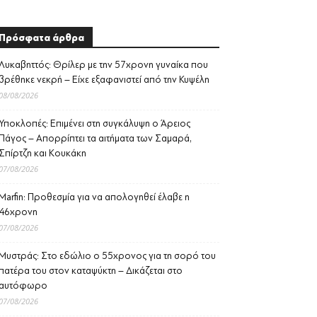
Πρόσφατα άρθρα
Λυκαβηττός: Θρίλερ με την 57χρονη γυναίκα που
βρέθηκε νεκρή – Είχε εξαφανιστεί από την Κυψέλη
08/08/2026
Υποκλοπές: Επιμένει στη συγκάλυψη ο Άρειος
Πάγος – Απορρίπτει τα αιτήματα των Σαμαρά,
Σπίρτζη και Κουκάκη
07/08/2026
Marfin: Προθεσμία για να απολογηθεί έλαβε η
46χρονη
07/08/2026
Μυστράς: Στο εδώλιο ο 55χρονος για τη σορό του
πατέρα του στον καταψύκτη – Δικάζεται στο
αυτόφωρο
07/08/2026