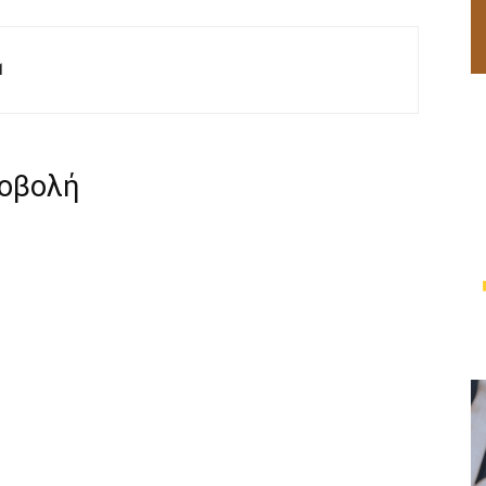
M
ροβολή