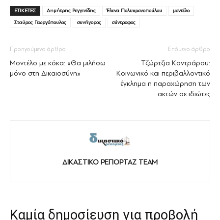
ΕΤΙΚΕΤΕΣ
Δημήτρης Ρεγγινίδης
Έλενα Πολυχρονοπούλου
μοντέλο
Σταύρος Γεωργόπουλος
συνήγορος
σύντροφος
Προηγούμενο άρθρο
Επόμενο άρθρο
Μοντέλο με κόκα: «Θα μιλήσω
Τζώρτζια Κοντράρου:
μόνο στη Δικαιοσύνη»
Κοινωνικό και περιβαλλοντικό
έγκλημα η παραχώρηση των
ακτών σε ιδιώτες
ΔΙΚΑΣΤΙΚΟ ΡΕΠΟΡΤΑΖ TEAM
Καμία δημοσίευση για προβολή