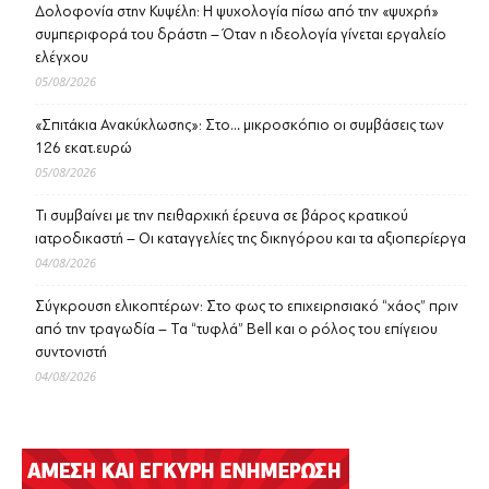
Δολοφονία στην Κυψέλη: Η ψυχολογία πίσω από την «ψυχρή»
συμπεριφορά του δράστη – Όταν η ιδεολογία γίνεται εργαλείο
ελέγχου
05/08/2026
«Σπιτάκια Ανακύκλωσης»: Στο… μικροσκόπιο οι συμβάσεις των
126 εκατ.ευρώ
05/08/2026
Τι συμβαίνει με την πειθαρχική έρευνα σε βάρος κρατικού
ιατροδικαστή – Οι καταγγελίες της δικηγόρου και τα αξιοπερίεργα
04/08/2026
Σύγκρουση ελικοπτέρων: Στο φως το επιχειρησιακό “χάος” πριν
από την τραγωδία – Τα “τυφλά” Bell και ο ρόλος του επίγειου
συντονιστή
04/08/2026