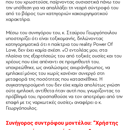
που του χρωστούσε, παίρνοντας ουσιαστικά πάνω του
την υπόθεση για να απαλλάξει τη νεαρή σύντροφό του
από το βάρος των κατηγοριών κακουργηματικού
χαρακτήρα.
Μέσω του συνηγόρου του, κ. Σταύρου Γεωργόπουλου
υποστηρίζει ότι είναι τοξικομανής, δηλώνοντας
κατηγορηματικά ότι η παίκτρια του reality Power Of
Love, δεν έχει καμία σχέση. «Ο εντολέας μου, στα
πλαίσια της εξαρτήσεώς του από τοξικές ουσίες και του
χρέους που είχε απέναντι σε προμηθευτή του,
υποχρεώθηκε, ως αναλώσιμος αχυράνθρωπος, να
εμπλακεί μόνος του χωρίς κανέναν συνεργό στη
μεταφορά της ποσότητας που κατασχέθηκε. Η
συγκατηγορούμενή του δεν είχε καμία απολύτως γνώση
ούτε εμπλοκή, αντίθετα ήταν αυτή που, γνωρίζοντας το
πρόβλημά του, προσπαθούσε να τον αποτρέψει από την
επαφή με τις ναρκωτικές ουσίες» αναφέρει ο κ.
Γεωργόπουλος.
Συνήγορος συντρόφου μοντέλου: “Χρήστης