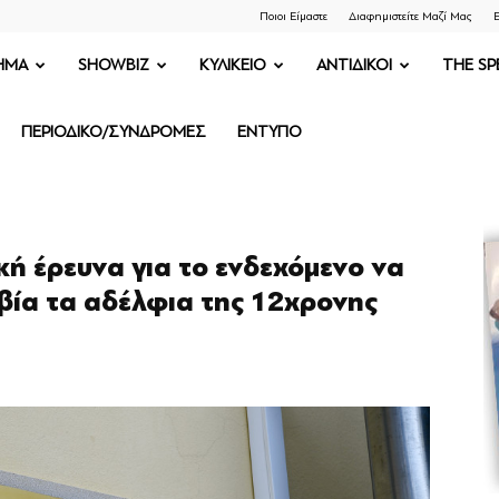
Ποιοι Είμαστε
Διαφημιστείτε Μαζί Μας
Ε
ΗΜΑ
SHOWBIZ
ΚΥΛΙΚΕΙΟ
ΑΝΤΙΔΙΚΟΙ
THE SP
ΠΕΡΙΟΔΙΚΟ/ΣΥΝΔΡΟΜΕΣ
ΕΝΤΥΠΟ
κή έρευνα για το ενδεχόμενο να
 βία τα αδέλφια της 12χρονης