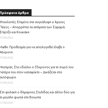
Πρόσφατα άρθρα
Υποκλοπές: Επιμένει στη συγκάλυψη ο Άρειος
Πάγος – Απορρίπτει τα αιτήματα των Σαμαρά,
Σπίρτζη και Κουκάκη
07/08/2026
Marfin: Προθεσμία για να απολογηθεί έλαβε η
46χρονη
07/08/2026
Μυστράς: Στο εδώλιο ο 55χρονος για τη σορό του
πατέρα του στον καταψύκτη – Δικάζεται στο
αυτόφωρο
07/08/2026
Στη φυλακή ο δήμαρχος Στυλίδας και άλλοι δύο για
τη μεγάλη φωτιά στη Βοιωτία
07/08/2026