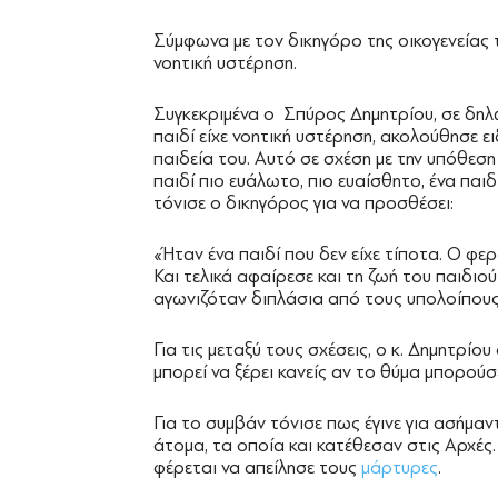
Σύμφωνα με τον δικηγόρο της οικογενεία
νοητική υστέρηση.
Συγκεκριμένα ο Σπύρος Δημητρίου, σε δηλ
παιδί είχε νοητική υστέρηση, ακολούθησε ε
παιδεία του. Αυτό σε σχέση με την υπόθεση 
παιδί πιο ευάλωτο, πιο ευαίσθητο, ένα παιδ
τόνισε ο δικηγόρος για να προσθέσει:
«Ήταν ένα παιδί που δεν είχε τίποτα. Ο φε
Και τελικά αφαίρεσε και τη ζωή του παιδιού
αγωνιζόταν διπλάσια από τους υπολοίπους 
Για τις μεταξύ τους σχέσεις, ο κ. Δημητρί
μπορεί να ξέρει κανείς αν το θύμα μπορούσε
Για το συμβάν τόνισε πως έγινε για ασήμα
άτομα, τα οποία και κατέθεσαν στις Αρχές
φέρεται να απείλησε τους
μάρτυρες
.