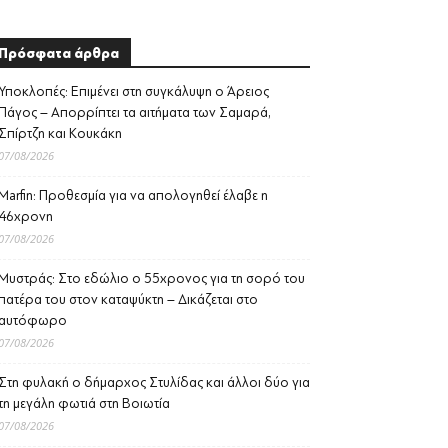
Πρόσφατα άρθρα
Υποκλοπές: Επιμένει στη συγκάλυψη ο Άρειος
Πάγος – Απορρίπτει τα αιτήματα των Σαμαρά,
Σπίρτζη και Κουκάκη
07/08/2026
Marfin: Προθεσμία για να απολογηθεί έλαβε η
46χρονη
07/08/2026
Μυστράς: Στο εδώλιο ο 55χρονος για τη σορό του
πατέρα του στον καταψύκτη – Δικάζεται στο
αυτόφωρο
07/08/2026
Στη φυλακή ο δήμαρχος Στυλίδας και άλλοι δύο για
τη μεγάλη φωτιά στη Βοιωτία
07/08/2026