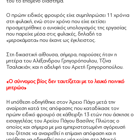
του το επόμενο διάστημα.
Ο πρώην ειδικός φρουρός είχε συμπληρώσει 11 χρόνια
στη φυλακή, ενώ στον χρόνο που είχε εκτίσει
προσμετρήθηκε ο ευνοϊκός υπολογισμός της εργασίας
που παρείχε μέσα στις φυλακές, δηλαδή τα
«μεροκάματα» που έκανε ως έγκλειστος.
Στη δικαστική αίθουσα, σήμερα, παρούσες ήταν η
μητέρα του Αλέξανδρου Γρηγορόπουλου, Τζίνα
Τσαλακιάν, και η αδελφή του Αρετή Γρηγοροπούλου.
«Ο σύννομος βίος δεν ταυτίζεται με το λευκό ποινικό
μητρώο»
Η υπόθεση οδηγήθηκε στον Άρειο Πάγο μετά την
αναίρεση κατά της απόφασης που καταδίκασε τον
πρώην ειδικό φρουρό σε κάθειρξη 13 ετών που άσκησε ο
εισαγγελέας του Αρείου Πάγου Βασίλης Πλιώτας ο
οποίος και σήμερα με μια εμπεριστατωμένη αγόρευσή
του ζήτησε να αναιρεθεί η επίμαχη απόφαση και η
υπόθεση να οδηγηθεί προς νέα κρίση στο Μεικτό