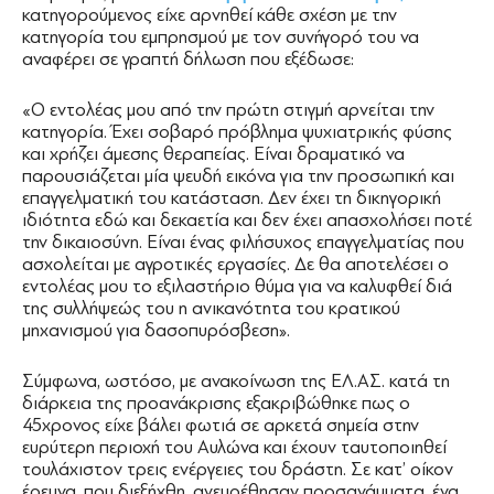
κατηγορούμενος είχε αρνηθεί κάθε σχέση με την
κατηγορία του εμπρησμού με τον συνήγορό του να
αναφέρει σε γραπτή δήλωση που εξέδωσε:
«Ο εντολέας μου από την πρώτη στιγμή αρνείται την
κατηγορία. Έχει σοβαρό πρόβλημα ψυχιατρικής φύσης
και χρήζει άμεσης θεραπείας. Είναι δραματικό να
παρουσιάζεται μία ψευδή εικόνα για την προσωπική και
επαγγελματική του κατάσταση. Δεν έχει τη δικηγορική
ιδιότητα εδώ και δεκαετία και δεν έχει απασχολήσει ποτέ
την δικαιοσύνη. Είναι ένας φιλήσυχος επαγγελματίας που
ασχολείται με αγροτικές εργασίες. Δε θα αποτελέσει ο
εντολέας μου το εξιλαστήριο θύμα για να καλυφθεί διά
της συλλήψεώς του η ανικανότητα του κρατικού
μηχανισμού για δασοπυρόσβεση».
Σύμφωνα, ωστόσο, με ανακοίνωση της ΕΛ.ΑΣ. κατά τη
διάρκεια της προανάκρισης εξακριβώθηκε πως ο
45χρονος είχε βάλει φωτιά σε αρκετά σημεία στην
ευρύτερη περιοχή του Αυλώνα και έχουν ταυτοποιηθεί
τουλάχιστον τρεις ενέργειες του δράστη. Σε κατ’ οίκον
έρευνα, που διεξήχθη, ανευρέθησαν προσανάμματα, ένα