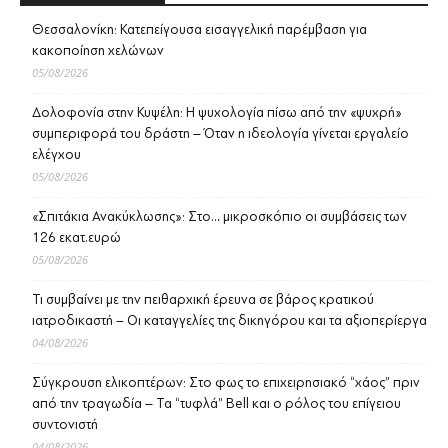
Θεσσαλονίκη: Κατεπείγουσα εισαγγελική παρέμβαση για
κακοποίηση χελώνων
05/08/2026
Δολοφονία στην Κυψέλη: Η ψυχολογία πίσω από την «ψυχρή»
συμπεριφορά του δράστη – Όταν η ιδεολογία γίνεται εργαλείο
ελέγχου
05/08/2026
«Σπιτάκια Ανακύκλωσης»: Στο… μικροσκόπιο οι συμβάσεις των
126 εκατ.ευρώ
05/08/2026
Τι συμβαίνει με την πειθαρχική έρευνα σε βάρος κρατικού
ιατροδικαστή – Οι καταγγελίες της δικηγόρου και τα αξιοπερίεργα
04/08/2026
Σύγκρουση ελικοπτέρων: Στο φως το επιχειρησιακό “χάος” πριν
από την τραγωδία – Τα “τυφλά” Bell και ο ρόλος του επίγειου
συντονιστή
04/08/2026