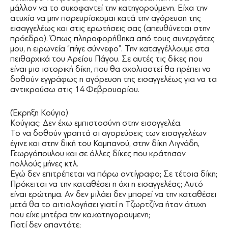
μάλλον να το συκοφαντεί την κατηγορούμενη. Είχα την
ατυχία να μην παρευρίσκομαι κατά την αγόρευση της
εισαγγελέως και στις ερωτήσεις σας (απευθύνεται στην
πρόεδρο). Όπως πληροφορήθηκα από τους συνεργάτες
μου, η ειρωνεία “πήγε σύννεφο”. Την καταγγέλλουμε στα
πειθαρχικά του Αρείου Πάγου. Σε αυτές τις δίκες που
είναι μια ιστορική δίκη, που θα σχολιαστεί θα πρέπει να
δοθούν εγγράφως η αγόρευση της εισαγγελέως για να τα
αντικρούσω στις 14 Φεβρουαρίου.
(Έκρηξη Κούγια)
Κούγιας: Δεν έχω εμπιστοσύνη στην εισαγγελέα.
Το να δοθούν γραπτά οι αγορεύσεις των εισαγγελέων
έγινε και στην δική του Καμπανού, στην δίκη Λιγνάδη,
Γεωργόπουλου και σε άλλες δίκες που κράτησαν
πολλούς μήνες κτλ.
Εγώ δεν επιτρέπεται να πάρω αντίγραφο; Σε τέτοια δίκη;
Πρόκειται να την καταθέσει η όχι η εισαγγελέας; Αυτό
είναι ερώτημα. Αν δεν μιλάει δεν μπορεί να την καταθέσει
μετά θα το αιτιολογήσει γιατί η Τζωρτζίνα ήταν άτυχη
που είχε μητέρα την κα.κατηγορουμενη;
Γιατί δεν απαντάτε;