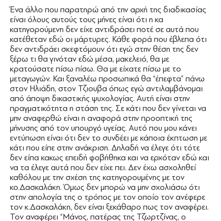
Ένα άλλο που παρατηρώ από την αρχή της διαδικασίας
είναι όλους αυτούς τους μήνες είναι ότι η κα
κατηγορούμενη δεν είχε αντιδράσει ποτέ σε αυτά που
κατέθεταν εδώ οι μάρτυρες. Κάθε φορά που έβλεπα ότι
δεν αντιδράει σκεφτόμουν ότι εγώ στην θέση της δεν
ξέρω τι θα γινόταν εδώ μέσα, μακελειό, θα με
κρατούσατε πίσω πίσω. Θα με είχατε πίσω με το
μεταγωγών. Και ξαναλέω προσωπικά θα “έπεφτα” πάνω
στον Ηλιάδη, στον Τζιουβα όπως εγώ αντιλαμβάνομαι
από άποψη δικαστικής ψυχολογίας. Αυτή είναι στην
πραγματικότητα η στάση της. Σε κάτι που δεν γίνεται να
μην αναφερθώ είναι η αναφορά στην προοπτική της
μήνυσης από τον υπουργό υγείας. Αυτό που μου κάνει
εντύπωση είναι ότι δεν το συνδέει με κάποια έκπτωση με
κάτι που είπε στην ανάκριση. Δηλαδή να έλεγε ότι τότε
δεν είπα κακως επειδή φοβήθηκα και να ερχόταν εδώ και
να τα έλεγε αυτά που δεν είχε πει. Δεν έχω ασχοληθεί
καθόλου με την σχέση της κατηγορουμένης με τον
κο.Δασκαλάκη. Όμως δεν μπορώ να μην σχολιάσω ότι
στην απολογία της ο τρόπος με τον οποίο τον ανέφερε
τον κ.Δασκαλάκη, δεν είναι ξεκάθαρο πως τον αναφέρει.
Τον αναφέρει “Μάνος, πατέρας της Τζωρτζίνας, ο