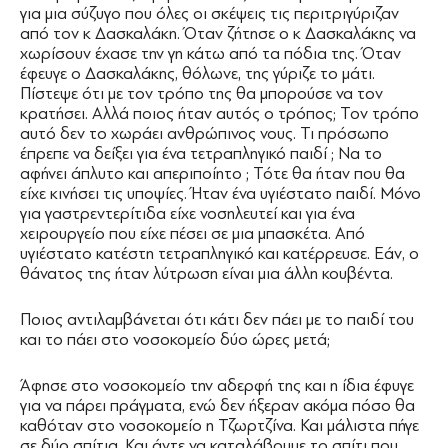
για μια σύζυγο που όλες οι σκέψεις τις περιτριγύριζαν
από τον κ Δασκαλάκη. Όταν ζήτησε ο κ Δασκαλάκης να
χωρίσουν έχασε την γη κάτω από τα πόδια της. Όταν
έφευγε ο Δασκαλάκης, θόλωνε, της γύριζε το μάτι.
Πίστεψε ότι με τον τρόπο της θα μπορούσε να τον
κρατήσει. Αλλά ποιος ήταν αυτός ο τρόπος; Τον τρόπο
αυτό δεν το χωράει ανθρώπινος νους. Τι πρόσωπο
έπρεπε να δείξει για ένα τετραπληγικό παιδί ; Να το
αφήνει άπλυτο και απεριποίητο ; Τότε θα ήταν που θα
είχε κινήσει τις υποψίες. Ήταν ένα υγιέστατο παιδί. Μόνο
για γαστρεντερίτιδα είχε νοσηλευτεί και για ένα
χειρουργείο που είχε πέσει σε μια μπασκέτα. Από
υγιέστατο κατέστη τετραπληγικό και κατέρρευσε. Εάν, ο
θάνατος της ήταν λύτρωση είναι μια άλλη κουβέντα.
Ποιος αντιλαμβάνεται ότι κάτι δεν πάει με το παιδί του
και το πάει στο νοσοκομείο δύο ώρες μετά;
Άφησε στο νοσοκομείο την αδερφή της και η ίδια έφυγε
για να πάρει πράγματα, ενώ δεν ήξεραν ακόμα πόσο θα
καθόταν στο νοσοκομείο η Τζωρτζίνα. Και μάλιστα πήγε
σε δύο σπίτια. Και άντε να καταλάβουμε το σπίτι που