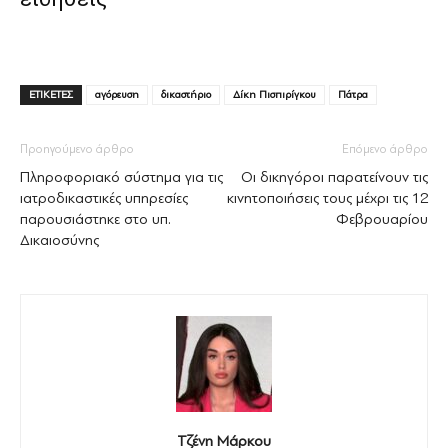
ΕΤΙΚΕΤΕΣ
αγόρευση
δικαστήριο
Δίκη Πισπιρίγκου
Πάτρα
Προηγούμενο άρθρο
Επόμενο άρθρο
Πληροφοριακό σύστημα για τις
Οι δικηγόροι παρατείνουν τις
ιατροδικαστικές υπηρεσίες
κινητοποιήσεις τους μέχρι τις 12
παρουσιάστηκε στο υπ.
Φεβρουαρίου
Δικαιοσύνης
Τζένη Μάρκου