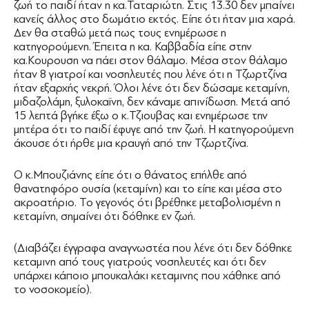
ζωή το παιδί ήταν η κα.Ταταριώτη. Στις 13.30 δεν μπαίνει
κανείς άλλος στο δωμάτιο εκτός. Είπε ότι ήταν μια χαρά.
Δεν θα σταθώ μετά πως τους ενημέρωσε η
κατηγορούμενη. Έπειτα η κα. Καββαδία είπε στην
κα.Κουρουση να πάει στον θάλαμο. Μέσα στον θάλαμο
ήταν 8 γιατροί και νοσηλευτές που λένε ότι η Τζωρτζίνα
ήταν εξαρχής νεκρή. Όλοι λένε ότι δεν δώσαμε κεταμίνη,
μιδαζολάμη, ξυλοκαϊνη, δεν κάναμε απινίδωση. Μετά από
15 λεπτά βγήκε έξω ο κ.Τζιουβας και ενημέρωσε την
μητέρα ότι το παιδί έφυγε από την ζωή. Η κατηγορούμενη
άκουσε ότι ήρθε μια κραυγή από την Τζωρτζίνα.
Ο κ.Μπουζιάνης είπε ότι ο θάνατος επήλθε από
θανατηφόρο ουσία (κεταμίνη) και το είπε και μέσα στο
ακροατήριο. Το γεγονός ότι βρέθηκε μεταβολισμένη η
κεταμίνη, σημαίνει ότι δόθηκε εν ζωή.
(Διαβάζει έγγραφα αναγνωστέα που λένε ότι δεν δόθηκε
κεταμινη από τους γιατρούς νοσηλευτές και ότι δεν
υπάρχει κάποιο μπουκαλάκι κεταμινης που χάθηκε από
το νοσοκομείο).