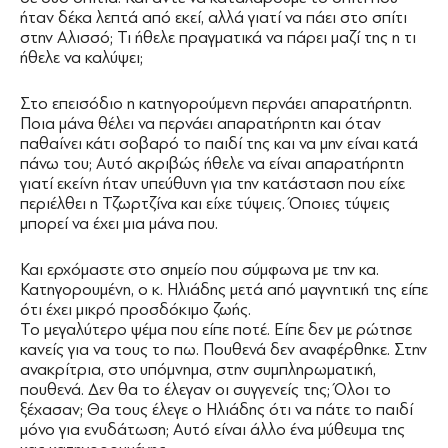
ήταν δέκα λεπτά από εκεί, αλλά γιατί να πάει στο σπίτι
στην Αλισσό; Τι ήθελε πραγματικά να πάρει μαζί της η τι
ήθελε να καλύψει;
Στο επεισόδιο η κατηγορούμενη περνάει απαρατήρητη.
Ποια μάνα θέλει να περνάει απαρατήρητη και όταν
παθαίνει κάτι σοβαρό το παιδί της και να μην είναι κατά
πάνω του; Αυτό ακριβώς ήθελε να είναι απαρατήρητη
γιατί εκείνη ήταν υπεύθυνη για την κατάσταση που είχε
περιέλθει η Τζωρτζίνα και είχε τύψεις. Όποιες τύψεις
μπορεί να έχει μια μάνα που.
Και ερχόμαστε στο σημείο που σύμφωνα με την κα.
Κατηγορουμένη, ο κ. Ηλιάδης μετά από μαγνητική της είπε
ότι έχει μικρό προσδόκιμο ζωής.
Το μεγαλύτερο ψέμα που είπε ποτέ. Είπε δεν με ρώτησε
κανείς για να τους το πω. Πουθενά δεν αναφέρθηκε. Στην
ανακρίτρια, στο υπόμνημα, στην συμπληρωματική,
πουθενά. Δεν θα το έλεγαν οι συγγενείς της; Όλοι το
ξέχασαν; Θα τους έλεγε ο Ηλιάδης ότι να πάτε το παιδί
μόνο για ενυδάτωση; Αυτό είναι άλλο ένα μύθευμα της