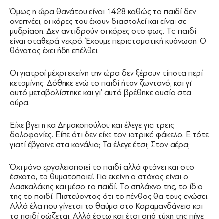
Όμως η ώρα θανάτου είναι 14.28 καθώς το παιδί δεν
αναπνέει, οι κόρες του έχουν διασταλεί και είναι σε
μυδρίαση. Δεν αντιδρούν οι κόρες στο φως. Το παιδί
είναι σταθερά νεκρό. Έχουμε περιστοματική κυάνωση. Ο
θάνατος έχει ήδη επέλθει.
Οι γιατροί μέχρι εκείνη την ώρα δεν ξέρουν τίποτα περί
κεταμίνης. Δόθηκε ενώ το παιδί ήταν ζωντανό, και γι’
αυτό μεταβολίστηκε και γι’ αυτό βρέθηκε ουσία στα
ούρα.
Είχε βγει η κα Δημακοπούλου και έλεγε για τρεις
δολοφονίες. Είπε ότι δεν είχε τον ιατρικό φάκελο. Ε τότε
γιατί έβγαινε στα κανάλια; Τα έλεγε έτσι; Στον αέρα;
Όχι μόνο εργαλειοποιεί το παιδί αλλά φτάνει και στο
έσχατο, το θυματοποιεί. Για εκείνη ο στόχος είναι ο
Δασκαλάκης και μέσο το παιδί. Το σπλάχνο της, το ίδιο
της το παιδί. Πιστεύοντας ότι το πένθος θα τους ενώσει.
Αλλά έλα που γίνεται το θαύμα στο Καραμανδάνειο και
το παιδί σώζεται. Αλλά έστω και έτσι από τύχη της πήγε