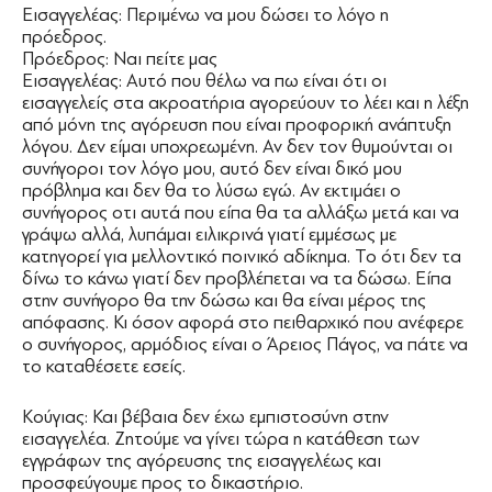
Εισαγγελέας: Περιμένω να μου δώσει το λόγο η
πρόεδρος.
Πρόεδρος: Ναι πείτε μας
Εισαγγελέας: Αυτό που θέλω να πω είναι ότι οι
εισαγγελείς στα ακροατήρια αγορεύουν το λέει και η λέξη
από μόνη της αγόρευση που είναι προφορική ανάπτυξη
λόγου. Δεν είμαι υποχρεωμένη. Αν δεν τον θυμούνται οι
συνήγοροι τον λόγο μου, αυτό δεν είναι δικό μου
πρόβλημα και δεν θα το λύσω εγώ. Αν εκτιμάει ο
συνήγορος οτι αυτά που είπα θα τα αλλάξω μετά και να
γράψω αλλά, λυπάμαι ειλικρινά γιατί εμμέσως με
κατηγορεί για μελλοντικό ποινικό αδίκημα. Το ότι δεν τα
δίνω το κάνω γιατί δεν προβλέπεται να τα δώσω. Είπα
στην συνήγορο θα την δώσω και θα είναι μέρος της
απόφασης. Κι όσον αφορά στο πειθαρχικό που ανέφερε
ο συνήγορος, αρμόδιος είναι ο Άρειος Πάγος, να πάτε να
το καταθέσετε εσείς.
Κούγιας: Και βέβαια δεν έχω εμπιστοσύνη στην
εισαγγελέα. Ζητούμε να γίνει τώρα η κατάθεση των
εγγράφων της αγόρευσης της εισαγγελέως και
προσφεύγουμε προς το δικαστήριο.