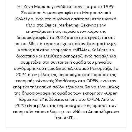
Η Τζένη Μάρκου γεννήθηκε στην Πάτρα το 1999.
Σπούδασε Δημοσιογραφία στο Μητροπολιτικό
Κολλέγιο, ενώ στη συνέχεια απέκτησε μεταπτυχιακό
τίτλο στο Digital Marketing. Ξεκίνησε την
επαγγελματική της πορεία στον χώρο της
δημοσιογραφίας το 2022 και έκτοτε εργάζεται στις
ιστοσελίδες e-reportaz.gr και dikastikoreportaz.gr,
καθώς και στην εφημερίδα «ΜΠΑΜ». Καλύπτει το
δικαστικό και ελεύθερο ρεπορτάζ, ενώ παράλληλα
συμμετέχει στη συντακτική ομάδα του μηνιαίου
συνδρομητικού περιοδικού «Δικαστικό Ρεπορτάζ». Το
2024 ήταν μέλος της δημοσιογραφικής ομάδας της
εκπομπής «Ανοιχτές Υποθέσεις» στο OPEN, ενώ την
επόμενη τηλεοπτική σεζόν εξακολουθεί να είναι μέλος
της δημοσιογραφικής ομάδας των εκπομπών «Open
Τώρα» και «Υποθέσεις», επίσης στο OPEN. Από το
2025 είναι μέλος της δημοσιογραφικής ομάδας των
εκπομπών «Αποκαλύψεις» και «Νύχτα Αποκαλύψεων»
του ANT1.