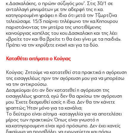
κ.Δασκαλάκης, ο πρώην σύζυγός μου”. Στις 30/1 σε
ανταλλαγή μηνυμάτων με την αδερφή της η κα.
κατηγορουμένη γράφει η ίδια ότι μετά την Τζωρτζίνα
τελειώσαμε. 15/3 παίρνει τηλέφωνο την κα.Κηπουρου
παριστάνοντας την μητέρα της υποτιθέμενης
καινούργιας κοπέλας του κου.Δασκαλακη και της λέει
«βρείτε τον και θα βρείτε τι θα έχει γίνει με τα παιδιά».
Πρέπει να την κηρύξετε ενοχή και για τα δύο.
Καταθέτει αιτήματα ο Κούγιας
Κούγιας: Ζητούμε να κατατεθεί στα πρακτικά η αγόρευση
της εισαγγελέως πριν την αγόρευση μου για να μπορέσω
να την αντικρούσω.
Δεσμεύομαι ότι αν δεν κατατεθεί η αγόρευση της
εισαγγελέως γραπτά, εγώ δεν θα αρχίσω την αγόρευση
μου. Έχετε δεσμευθεί εσείς η ίδια. Δεν θα την κάνετε
γραπτώς; Ήταν μόνο για τα κανάλια;
Το δεύτερο είναι αίτημα -καταγγελία για να αποτελέσει
μέρος των πρακτικών. Όπως είναι γνωστό η
κα.κατηγορουμενη είναι ιερό πρόσωπο. Δεν έχει κανείς
δικαίωμα να προσβάλει, να ειρωνεύεται και πόσω