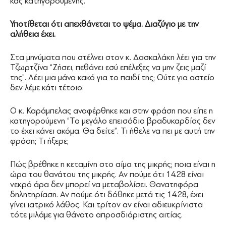
κας κατηγορουμένης.
Υποτίθεται ότι απεχθάνεται το ψέμα. Διαζύγιο με την
αλήθεια έχει.
Στα μηνύματα που στέλνει στον κ. Δασκαλάκη λέει για την
Τζωρτζίνα “Ζήσει, πεθάνει εσύ επέλεξες να μην ζεις μαζί
της”. Λέει μια μάνα κακό για το παιδί της; Ούτε για αστείο
δεν λέμε κάτι τέτοιο.
Ο κ. Καράμπελας αναφέρθηκε και στην φράση που είπε η
κατηγορούμενη “Το μεγάλο επεισόδιο βραδυκαρδίας δεν
το έχει κάνει ακόμα. Θα δείτε”. Τι ήθελε να πει με αυτή την
φράση; Τι ήξερε;
Πώς βρέθηκε η κεταμίνη στο αίμα της μικρής; ποια είναι η
ώρα του θανάτου της μικρής. Αν πούμε ότι 14.28 είναι
νεκρό άρα δεν μπορεί να μεταβολίσει. Θανατηφόρα
δηλητηρίαση. Αν πούμε ότι δόθηκε μετά τις 14.28, έχει
γίνει ιατρικό λάθος. Και τρίτον αν είναι αδιευκρίνιστα
τότε μιλάμε για θάνατο απροσδιόριστης αιτίας.