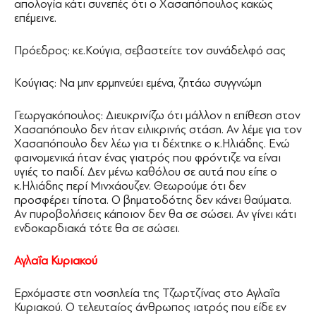
απολογία κάτι συνεπές ότι ο Χασαπόπουλος κακώς
επέμεινε.
Πρόεδρος: κε.Κούγια, σεβαστείτε τον συνάδελφό σας
Κούγιας: Να μην ερμηνεύει εμένα, ζητάω συγγνώμη
Γεωργακόπουλος: Διευκρινίζω ότι μάλλον η επίθεση στον
Χασαπόπουλο δεν ήταν ειλικρινής στάση. Αν λέμε για τον
Χασαπόπουλο δεν λέω για τι δέχτηκε ο κ.Ηλιάδης. Ενώ
φαινομενικά ήταν ένας γιατρός που φρόντιζε να είναι
υγιές το παιδί. Δεν μένω καθόλου σε αυτά που είπε ο
κ.Ηλιάδης περί Μινχάουζεν. Θεωρούμε ότι δεν
προσφέρει τίποτα. Ο βηματοδότης δεν κάνει θαύματα.
Αν πυροβολήσεις κάποιον δεν θα σε σώσει. Αν γίνει κάτι
ενδοκαρδιακά τότε θα σε σώσει.
Αγλαΐα Κυριακού
Ερχόμαστε στη νοσηλεία της Τζωρτζίνας στο Αγλαΐα
Κυριακού. Ο τελευταίος άνθρωπος ιατρός που είδε εν