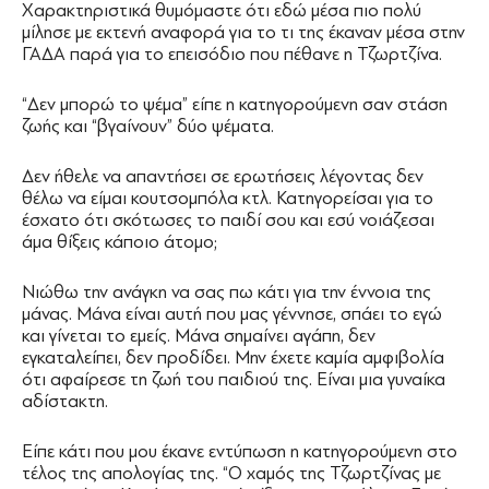
Χαρακτηριστικά θυμόμαστε ότι εδώ μέσα πιο πολύ
μίλησε με εκτενή αναφορά για το τι της έκαναν μέσα στην
ΓΑΔΑ παρά για το επεισόδιο που πέθανε η Τζωρτζίνα.
“Δεν μπορώ το ψέμα” είπε η κατηγορούμενη σαν στάση
ζωής και “βγαίνουν” δύο ψέματα.
Δεν ήθελε να απαντήσει σε ερωτήσεις λέγοντας δεν
θέλω να είμαι κουτσομπόλα κτλ. Κατηγορείσαι για το
έσχατο ότι σκότωσες το παιδί σου και εσύ νοιάζεσαι
άμα θίξεις κάποιο άτομο;
Νιώθω την ανάγκη να σας πω κάτι για την έννοια της
μάνας. Μάνα είναι αυτή που μας γέννησε, σπάει το εγώ
και γίνεται το εμείς. Μάνα σημαίνει αγάπη, δεν
εγκαταλείπει, δεν προδίδει. Μην έχετε καμία αμφιβολία
ότι αφαίρεσε τη ζωή του παιδιού της. Είναι μια γυναίκα
αδίστακτη.
Είπε κάτι που μου έκανε εντύπωση η κατηγορούμενη στο
τέλος της απολογίας της. “Ο χαμός της Τζωρτζίνας με