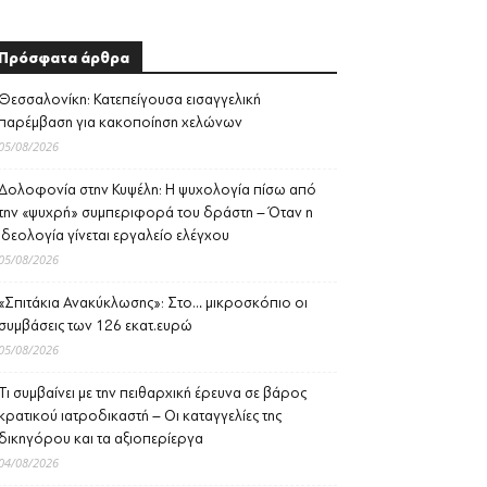
Πρόσφατα άρθρα
Θεσσαλονίκη: Κατεπείγουσα εισαγγελική
παρέμβαση για κακοποίηση χελώνων
05/08/2026
Δολοφονία στην Κυψέλη: Η ψυχολογία πίσω από
την «ψυχρή» συμπεριφορά του δράστη – Όταν η
ιδεολογία γίνεται εργαλείο ελέγχου
05/08/2026
«Σπιτάκια Ανακύκλωσης»: Στο… μικροσκόπιο οι
συμβάσεις των 126 εκατ.ευρώ
05/08/2026
Τι συμβαίνει με την πειθαρχική έρευνα σε βάρος
κρατικού ιατροδικαστή – Οι καταγγελίες της
δικηγόρου και τα αξιοπερίεργα
04/08/2026