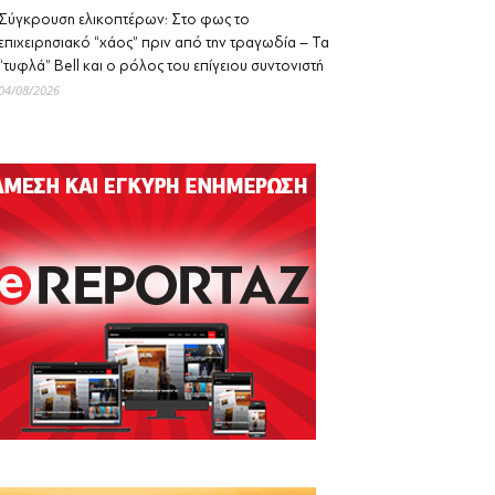
Σύγκρουση ελικοπτέρων: Στο φως το
επιχειρησιακό “χάος” πριν από την τραγωδία – Τα
“τυφλά” Bell και ο ρόλος του επίγειου συντονιστή
04/08/2026